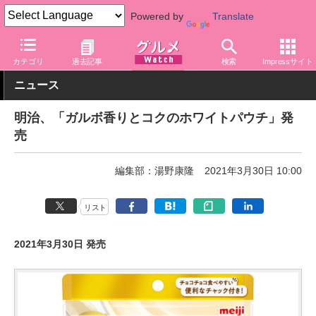
Powered by
Translate
グルメ Watch
メーカー
菓子
明治
カテゴリ
過去記事
検索
Impressサイト
ニュース
明治、「ガルボ香りとコクのホワイトパウチ」発
売
編集部：湯野康隆
2021年3月30日 10:00
リスト
2021年3月30日 発売