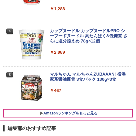
￥4,919
￥1,288
by Amazon あきたこまちブレンド 無洗
4
米 5kg
トリスウイスキー 4000ml サントリー 大
4
カップヌードル カップヌードルPRO シ
4
容量 4リットル
ーフードヌードル 高たんぱく&低糖質 さ
￥3,396
らに塩分控えめ 78g×12個
￥4,329
￥2,989
新潟県産新之助 無洗米 5kg 令和7年産
5
サントリー シングルモルト ウイスキー
5
マルちゃん マルちゃんZUBAAAN! 横浜
5
白州 Story of the Distillery 2026 化粧箱
￥4,536
家系醤油豚骨 3食パック 130g×3食
入 700ml
￥467
￥20,000
Amazonランキングをもっと見る
編集部のおすすめ記事