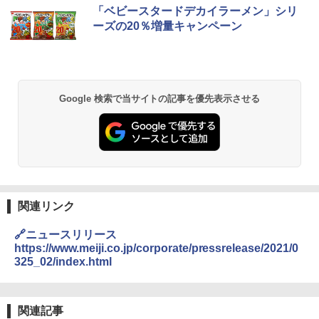
シャープ 過熱水蒸気 オーブンレンジ 23
「ベビースタードデカイラーメン」シリ
1
L 1段調理 ブラック RE-WF232-B シンプ
ーズの20％増量キャンペーン
ル操作 コンパクト 一人暮らし 二人暮ら
し らくチン!（絶対湿度）センサー ノン
フライ調理 トースト スチームあたため
ワイドフラット庫内 簡単お手入れ
￥29,582
Google 検索で当サイトの記事を優先表示させる
[山善] スチームオーブンレンジ 25L 一人
2
暮らし 二人暮らし フラットテーブル ス
チーム調理 自動メニュー19種搭載 角皿
付き ブラック MRK-F250TSV(B)
関連リンク
￥19,990
🔗ニュースリリース
https://www.meiji.co.jp/corporate/pressrelease/2021/0
325_02/index.html
[山善] スチームオーブンレンジ 省エネ
3
高効率 15L 一人暮らし 二人暮らし スチ
ーム調理 フラットテーブル トースト機
能 自動メニュー33種 簡単お手入れ ブラ
ック YRZ-WF150TV(B)
関連記事