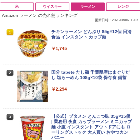
米
ウイスキー
ラーメン
レンジ
Amazon ラーメン の売れ筋ランキング
更新日時：2026/08/06 06:03
by Amazon 国産ブレンド米 精米 5kg
ブラックニッカ ニッカ Nikka ウィスキ
チキンラーメン どんぶり 85g×12個 日清
1
1
1
ー4000ml ブラックニッカクリア ウヰス
食品 インスタント カップ麺
キー 【日本 アサヒ ウィスキー】 大容量
￥2,650
お得 4リットル
￥1,745
￥3,940
国分 tabete だし麺 千葉県産はまぐりだ
2
野沢農産 無洗米 青い流るる コシヒカリ
2
し 塩らーめん 108g×10袋 保存食 備蓄
5kg 長野県産 令和7年産
角瓶 2700ml サントリー ウイスキー ハ
2
イボール 大容量
￥2,294
￥3,325
￥6,051
【公式】ブタメン とんこつ味 35g×15個
3
【在庫処分価格】ももたろう印 無洗米 5
3
| 業務用 夜食 カップラーメン ミニカップ
kg 業務用 お米マイスターブレンド
角ハイボール 350ml×24本 サントリー ウ
麺 小腹 インスタント アウトドアにも ロ
3
イスキー ハイボール 缶
ーリングストック 大人買い おやつカン
￥2,680
パニー