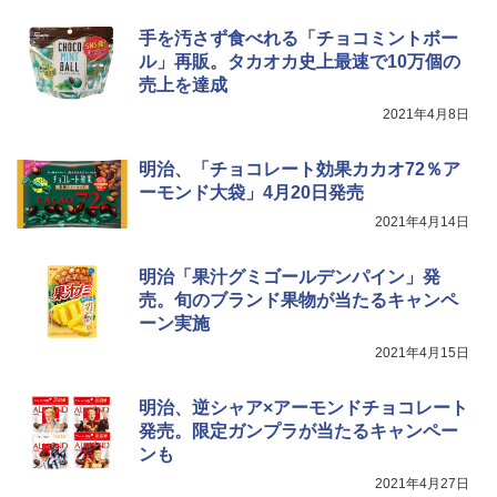
￥26,800
手を汚さず食べれる「チョコミントボー
ル」再販。タカオカ史上最速で10万個の
売上を達成
TOSHIBA(東芝) スチームオーブンレン
4
2021年4月8日
ジ 石窯ドーム ER-D80A(K) ブラック 25
0℃ 1段調理 フラットテーブル 電子レン
ジ 赤外線センサー ノンフライ調理 簡単
明治、「チョコレート効果カカオ72％ア
お手入れ 小型 新生活 一人暮らし 二人暮
ーモンド大袋」4月20日発売
らし ファミリー
2021年4月14日
￥34,546
明治「果汁グミゴールデンパイン」発
売。旬のブランド果物が当たるキャンペ
シャープ ウォーターオーブン ヘルシオ
ーン実施
5
AX-XJ1-B ブラック 30L 2段調理 コンベ
2021年4月15日
クション トースト機能
￥44,800
明治、逆シャア×アーモンドチョコレート
発売。限定ガンプラが当たるキャンペー
ンも
2021年4月27日