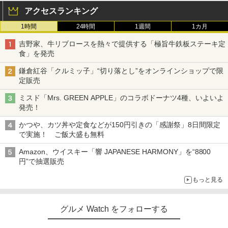
アクセスランキング
1時間
24時間
1週間
1カ月
吉野家、牛リブロースを熱々で提供する「極旨牛鉄板ステーキ定
食」を発売
鎌倉紅谷「クルミッ子」“切り落とし”をオンラインショップで限
定販売
ミスド「Mrs. GREEN APPLE」のコラボドーナツ4種、いよいよ
発売！
かつや、カツ丼や定食などが150円引きの「感謝祭」8日間限定
で実施！ ご飯大盛も無料
Amazon、ウイスキー「響 JAPANESE HARMONY」を“8800
円”で抽選販売
もっと見る
グルメ Watch をフォローする