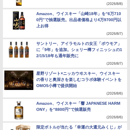
(2026/8/8)
Amazon、ウイスキー「山崎18年」を“6万710
0円”で抽選販売。出品者価格より4万9700円以
上お得
(2026/8/7)
サントリー、アイラモルトの女王「ボウモア」
に「9年」を追加。シェリー樽フィニッシュの1
2/15/18年も通年販売に
(2026/8/7)
星野リゾート×ニッカウヰスキー、ウイスキー
の香りと奥深さを楽しむコラボ体験イベントを
OMO5小樽で提供開始
(2026/8/6)
Amazon、ウイスキー「響 JAPANESE HARM
ONY」を“8800円”で抽選販売
(2026/8/6)
限定ボトルが当たる「幸運の大還元みくじ」が