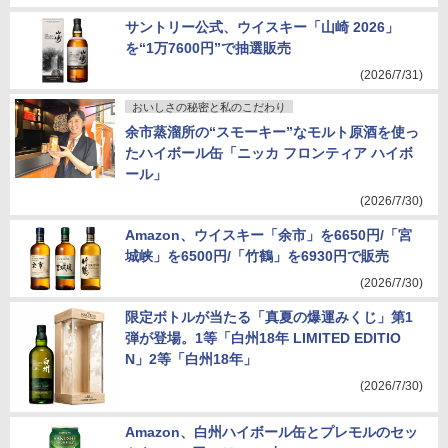
サントリー公式、ウイスキー「山崎 2026」
を“1万7600円”で抽選販売
(2026/7/31)
おいしさの秘密と私のこだわり
余市蒸溜所の“スモーキー”なモルト原酒を使っ
たハイボール缶「ニッカ フロンティア ハイボ
ール」
(2026/7/30)
Amazon、ウイスキー「余市」を6650円/「宮
城峡」を6500円/「竹鶴」を6930円で販売
(2026/7/30)
限定ボトルが当たる「真夏の爆運みくじ」第1
弾が登場。1等「白州18年 LIMITED EDITIO
N」2等「白州18年」
(2026/7/30)
Amazon、白州ハイボール缶とプレモルのセッ