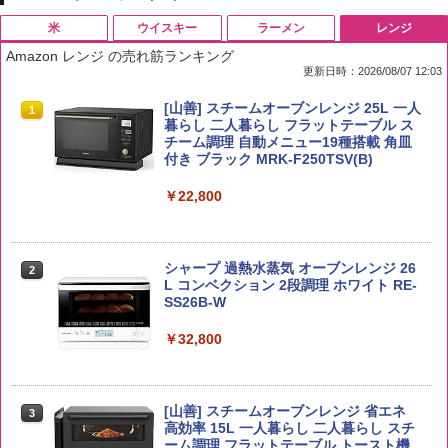
米
ウイスキー
ラーメン
レンジ
Amazon レンジ の売れ筋ランキング
更新日時：2026/08/07 12:03
by Amazon 国産ブレンド米 精米 5kg
ブラックニッカ ニッカ Nikka ウィスキ
チキンラーメン どんぶり 85g×12個 日清
[山善] スチームオーブンレンジ 25L 一人
1
1
1
1
ー4000ml ブラックニッカクリア ウヰス
食品 インスタント カップ麺
暮らし 二人暮らし フラットテーブル ス
キー 【日本 アサヒ ウィスキー】 大容量
チーム調理 自動メニュー19種搭載 角皿
￥2,650
お得 4リットル
付き ブラック MRK-F250TSV(B)
￥1,939
￥4,356
￥22,800
【公式】ブタメン とんこつ味 35g×15個
2
野沢農産 無洗米 青い流るる コシヒカリ
2
| 業務用 夜食 カップラーメン ミニカップ
5kg 長野県産 令和7年産
角瓶 2700ml サントリー ウイスキー ハ
シャープ 過熱水蒸気 オーブンレンジ 26
麺 小腹 インスタント アウトドアにも ロ
2
2
イボール 大容量
L コンベクション 2段調理 ホワイト RE-
ーリングストック 大人買い おやつカン
SS26B-W
￥3,980
パニー
￥6,054
￥32,800
￥1,451
by Amazon あきたこまちブレンド 無洗
3
米 5kg
角ハイボール 350ml×24本 サントリー ウ
[山善] スチームオーブンレンジ 省エネ
3
カップヌードル レギュラー 日清食品 カ
3
3
イスキー ハイボール 缶
高効率 15L 一人暮らし 二人暮らし スチ
ップ麺 78g×20個
￥3,396
ーム調理 フラットテーブル トースト機