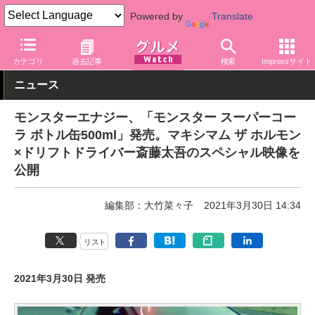
Powered by
Translate
グルメ Watch
飲料
エナジードリンク
カテゴリ
過去記事
検索
Impressサイト
ニュース
モンスターエナジー、「モンスター スーパーコー
ラ ボトル缶500ml」発売。マキシマム ザ ホルモン
×ドリフトドライバー斎藤太吾のスペシャル映像を
公開
編集部：大竹菜々子
2021年3月30日 14:34
リスト
2021年3月30日 発売