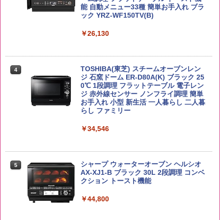
能 自動メニュー33種 簡単お手入れ ブラ
￥4,939
￥3,475
ック YRZ-WF150TV(B)
￥26,130
by Amazon 新潟県産 新潟のお米 無洗米
4
5kg
トリスウイスキー 4000ml サントリー 大
4
カップヌードル カップヌードルPRO シ
4
容量 4リットル
ーフードヌードル 高たんぱく&低糖質 さ
￥3,274
TOSHIBA(東芝) スチームオーブンレン
らに塩分控えめ 78g×12個
4
￥4,345
ジ 石窯ドーム ER-D80A(K) ブラック 25
0℃ 1段調理 フラットテーブル 電子レン
￥3,248
ジ 赤外線センサー ノンフライ調理 簡単
お手入れ 小型 新生活 一人暮らし 二人暮
【在庫処分価格】ももたろう印 無洗米 5
らし ファミリー
5
kg 業務用 お米マイスターブレンド
サントリー シングルモルト ウイスキー
5
国分 tabete だし麺 千葉県産はまぐりだ
5
白州 Story of the Distillery 2026 化粧箱
￥34,546
し 塩らーめん 108g×10袋 保存食 備蓄
入 700ml
￥2,680
￥2,323
￥20,000
シャープ ウォーターオーブン ヘルシオ
5
AX-XJ1-B ブラック 30L 2段調理 コンベ
クション トースト機能
￥44,800