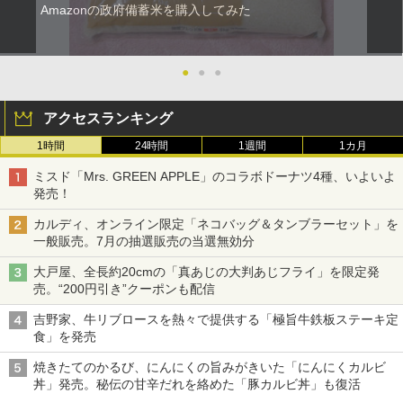
Amazonの政府備蓄米を購入してみた
●
●
●
アクセスランキング
1時間
24時間
1週間
1カ月
ミスド「Mrs. GREEN APPLE」のコラボドーナツ4種、いよいよ
発売！
カルディ、オンライン限定「ネコバッグ＆タンブラーセット」を
一般販売。7月の抽選販売の当選無効分
大戸屋、全長約20cmの「真あじの大判あじフライ」を限定発
売。“200円引き”クーポンも配信
吉野家、牛リブロースを熱々で提供する「極旨牛鉄板ステーキ定
食」を発売
焼きたてのかるび、にんにくの旨みがきいた「にんにくカルビ
丼」発売。秘伝の甘辛だれを絡めた「豚カルビ丼」も復活