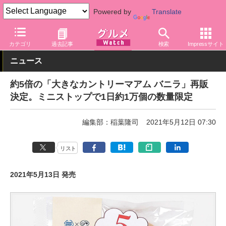
Powered by
Translate
グルメ Watch
店舗
コンビニ
ミニストップ
カテゴリ
過去記事
検索
Impressサイト
ニュース
約5倍の「大きなカントリーマアム バニラ」再販
決定。ミニストップで1日約1万個の数量限定
編集部：稲葉隆司
2021年5月12日 07:30
リスト
2021年5月13日 発売