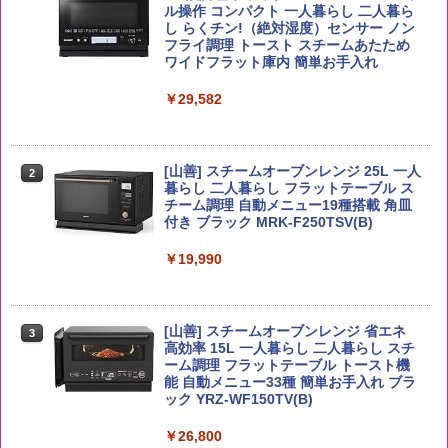
キー 【日本 アサヒ ウィスキー】 大容量
ル操作 コンパクト 一人暮らし 二人暮ら
￥2,650
お得 4リットル
し らくチン!（絶対湿度）センサー ノン
￥1,745
フライ調理 トースト スチームあたため
ワイドフラット庫内 簡単お手入れ
￥3,940
￥29,582
【公式】ブタメン とんこつ味 35g×15個
2
野沢農産 無洗米 青い流るる コシヒカリ
2
| 業務用 夜食 カップラーメン ミニカップ
5kg 長野県産 令和7年産
角瓶 2700ml サントリー ウイスキー ハ
麺 小腹 インスタント アウトドアにも ロ
2
イボール 大容量
ーリングストック 大人買い おやつカン
[山善] スチームオーブンレンジ 25L 一人
￥3,325
パニー
2
暮らし 二人暮らし フラットテーブル ス
￥6,051
チーム調理 自動メニュー19種搭載 角皿
￥1,288
付き ブラック MRK-F250TSV(B)
by Amazon あきたこまちブレンド 無洗
￥19,990
3
米 5kg
サントリー シングルモルト ウイスキー
3
国分 tabete だし麺 千葉県産はまぐりだ
3
白州 Story of the Distillery 2026 化粧箱
し 塩らーめん 108g×10袋 保存食 備蓄
入 700ml
￥3,396
[山善] スチームオーブンレンジ 省エネ
3
￥2,294
高効率 15L 一人暮らし 二人暮らし スチ
￥20,000
ーム調理 フラットテーブル トースト機
能 自動メニュー33種 簡単お手入れ ブラ
ック YRZ-WF150TV(B)
【在庫処分価格】ももたろう印 無洗米 5
4
kg 業務用 お米マイスターブレンド
角ハイボール 350ml×24本 サントリー ウ
カップヌードル カップヌードルPRO シ
4
4
￥26,800
イスキー ハイボール 缶
ーフードヌードル 高たんぱく&低糖質 さ