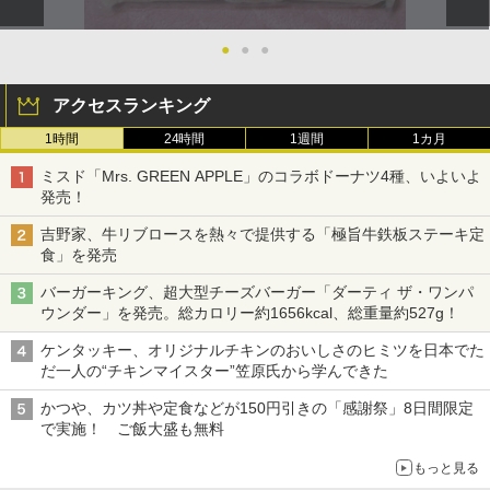
●
●
●
アクセスランキング
1時間
24時間
1週間
1カ月
ミスド「Mrs. GREEN APPLE」のコラボドーナツ4種、いよいよ
発売！
吉野家、牛リブロースを熱々で提供する「極旨牛鉄板ステーキ定
食」を発売
バーガーキング、超大型チーズバーガー「ダーティ ザ・ワンパ
ウンダー」を発売。総カロリー約1656kcal、総重量約527g！
ケンタッキー、オリジナルチキンのおいしさのヒミツを日本でた
だ一人の“チキンマイスター”笠原氏から学んできた
かつや、カツ丼や定食などが150円引きの「感謝祭」8日間限定
で実施！ ご飯大盛も無料
もっと見る