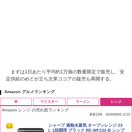
まずは1日あたり平均約1万個の数量限定で販売し、安
定供給のめどが立ち次第ココアの販売も再開する。
Amazon グルメランキング
米
ウイスキー
ラーメン
レンジ
Amazon レンジ の売れ筋ランキング
更新日時：2026/08/06 12:03
by Amazon 国産ブレンド米 精米 5kg
ブラックニッカ ニッカ Nikka ウィスキ
チキンラーメン どんぶり 85g×12個 日清
シャープ 過熱水蒸気 オーブンレンジ 23
1
1
1
1
ー4000ml ブラックニッカクリア ウヰス
食品 インスタント カップ麺
L 1段調理 ブラック RE-WF232-B シンプ