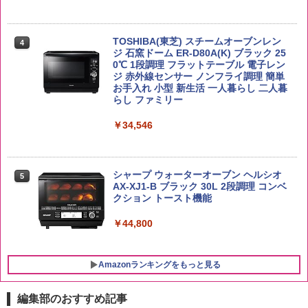
￥2,680
らに塩分控えめ 78g×12個
￥4,919
￥2,989
TOSHIBA(東芝) スチームオーブンレン
4
ジ 石窯ドーム ER-D80A(K) ブラック 25
新潟県産新之助 無洗米 5kg 令和7年産
0℃ 1段調理 フラットテーブル 電子レン
5
ジ 赤外線センサー ノンフライ調理 簡単
トリスウイスキー 4000ml サントリー 大
5
カップヌードル レギュラー 日清食品 カ
5
お手入れ 小型 新生活 一人暮らし 二人暮
￥4,536
容量 4リットル
ップ麺 78g×20個
らし ファミリー
￥4,329
￥3,213
￥34,546
シャープ ウォーターオーブン ヘルシオ
5
AX-XJ1-B ブラック 30L 2段調理 コンベ
クション トースト機能
￥44,800
Amazonランキングをもっと見る
編集部のおすすめ記事