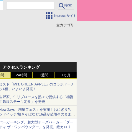
Impress サイト
全カテゴリ
アクセスランキング
時間
24時間
1週間
1カ月
ミスド「Mrs. GREEN APPLE」のコラボドーナ
ツ4種、いよいよ発売！
吉野家、牛リブロースを熱々で提供する「極旨
牛鉄板ステーキ定食」を発売
NewDays「増量フェス」を実施！おにぎり/サ
ンドイッチ/焼きそばなど16品が値段そのままで
ボリュームアップ
バーガーキング、超大型チーズバーガー「ダー
ティ ザ・ワンパウンダー」を発売。総カロリー
約1656kcal、総重量約527g！