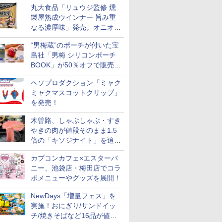
丸大食品「リュウジ監修 燻
に
製屋熟成ウインナー 旨み重
なる濃厚味」発売。オニオン
やガーリックの食べ応え
“男梅蔵”のポーチが付いた宝
島社「男梅 シリコンポーチ
BOOK」が50％オフで販売
中！
ヘソプロダクション「ミャク
ミャクマスコットクリップ」
を発売！
木曽路、しゃぶしゃぶ・すき
やきの肉が値段そのまま1.5
倍の「キソジナイト」を追加
実施！水・日曜夜限定
カプコンカフェ×エスターバ
ニー、池袋店・梅田店でコラ
ボメニューやグッズを展開！
NewDays「増量フェス」を
実施！おにぎり/サンドイッ
チ/焼きそばなど16品が値段