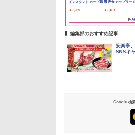
kg 令和8年産 秋田県
y of the Distillery
ク] 日清食品 カッ
5kg 令和7年産 産地精
イスキー アメリカ合衆
個アソート
4000ml ブラックニッ
インスタント カップ麺
野県産 令和7年産
ル 大容量
用 夜食 カップラー
￥2,650
あきたこまち 厳選
6 化粧箱入 700ml
87g ×12個
米
国 大容量 4リットル
カクリア ウヰスキー
ミニカップ麺 小腹 
780
,600
552
￥3,497
￥6,177
￥2,050
￥4,356
￥1,939
￥3,980
￥6,054
￥1,451
単一原料米100％ 白
【日本 アサヒ ウィスキ
スタント アウトドア
5kg×2袋)
ー】 大容量 お得 4リッ
も ローリングストッ
A
トル
大人買い おやつカン
ニー
編集部のおすすめ記事
10
1
2
安楽亭、
SNSキ
D3000B-K(グラン
アイリスオーヤマ スチ
シャープ 過熱水蒸気 オ
【セット買い】[山善
ック) 石窯ドーム
ーム トースター オー
ーブンレンジ 23L 1段
スチームオーブンレ
水蒸気オーブンレ
ブントースター 2枚焼
調理 ホワイト RE-
ジ 25L 一人暮らし 
30L
き 温度調節 トレー タ
WF232-W シンプル操
暮らし フラットテー
Google
,880
￥4,220
￥29,192
￥26,470
イマー機能付 横型
作 コンパクト 一人暮ら
ル スチーム調理 自
BLSOT-011-B ブラッ
し 二人暮らし らくチ
ニュー19種搭載 角
ク
ン!（絶対湿度）センサ
き ブラック MRK-
ー ノンフライ調理 トー
F250TSV(B) + 炊飯
スト スチームあたため
一人暮らし 5.5合 3
ワイドフラット庫内 簡
炊き分け機能 マイコ
単お手入れ
式 低温調理 無洗米