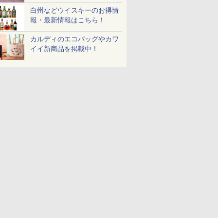
令和7年
アサヒ [
パック
ットル 日本 大容量
78g×20個
米のたかさか
サントリー スコッチ ウ
ードル [世界三大スー
10kg 令和8年産 秋田県
Story of the Distillery
とコク] 日清食品 カッ
5kg 令和
イスキー 
個アソート
￥3,836
白州などウイスキーのお得情
]【中元 ギ
4000ml 4L
イスキー 4リットル 大
プ] 日清食品 カップ麺
産 あきたこまち 厳選
2026 化粧箱入 700ml
プ麺 87g ×12個
米
国 大容量 
￥3,740
￥3,475
￥3,893
￥6,414
￥2,594
￥5,780
￥17,600
￥1,552
￥3,497
￥6,177
￥2,050
報・最新情報はこちら！
ト 贈り物
容量
75g×12個
米 単一原料米100％ 白
米 (5kg×2袋)
カルディのエコバッグやカワ
イイ新商品を掲載中！
7
8
9
10
 オーブン
日立 過熱水蒸気 オーブ
コンフィー(COMFEE')
ER-D3000B-K(グラン
アイリスオ
ム ビスト
ンレンジ ヘルシーシェ
スチームオーブンレン
ブラック) 石窯ドーム
ーム トー
 30L 2
フ 30L MRO-W1C K フ
ジ 25L フラットテーブ
過熱水蒸気オーブンレ
ブントース
リル 高精
ロストブラック 熱風コ
ル 発酵・トースト機能
ンジ 30L
き 温度調節
￥49,718
￥19,780
￥56,880
￥4,220
ピードセン
ンベクション 2段式 W
オートメニュー23種 オ
イマー機能
 スマホ連
スキャン［メーカー保
ーブン～250℃ レンジ
BLSOT-0
E-
証1年／お手入れ簡単設
~1000W高出力 全国対
ク
計］
応 ヘルツフリー カップ
スチーム調理 予熱対応
自動脱臭 消音モード
【2年メーカー保証】