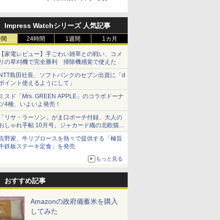
られる海苔弁や和牛きんぴら
を販売
Impress Watchシリーズ 人気記事
時間
24時間
1週間
1カ月
【家電レビュー】手ごわい雑草との戦い、コメ
リの草刈機で完全勝利 掃除機感覚で使えた
NTT島田社長、ソフトバンクのセブン出資に「d
ポイント使えるようにして」
ミスド「Mrs. GREEN APPLE」のコラボドーナ
ツ4種、いよいよ発売！
「リサ・ラーソン」がま口ポーチ付録、大人の
おしゃれ手帖 10月号。ジャカード織の北欧猫デ
ザイン
吉野家、牛リブロースを熱々で提供する「極旨
7
7
7
8
8
8
9
9
9
10
10
10
牛鉄板ステーキ定食」を発売
もっと見る
おすすめ記事
Amazonの政府備蓄米を購入
ス【白
フロム・
マルちゃん
新潟県産新之助 無洗米
甲州韮崎 オリジナル ブ
カップヌードル レギュ
新潟県産コシヒカリ (5
ティーチャーズ ハイラ
カップヌードル パクチ
新米予約 令和8年産
サントリー シングルモ
日清麺職人 醤油 [丸大
by Amaz
ジムビーム 4
人気 カップ
してみた
お米 米
モルトウイ
 横浜家系
5kg 令和7年産
レンド ウイスキー 4リ
ラー 日清食品 カップ麺
㎏) 精米 令和7年産 お
ンドクリーム 4000ml
ー香るトムヤムクンヌ
【家計お助け米】米
ルト ウイスキー 山崎
豆醤油使用 豊かな旨味
あきたこま
ントリー 
詰め合わせ 