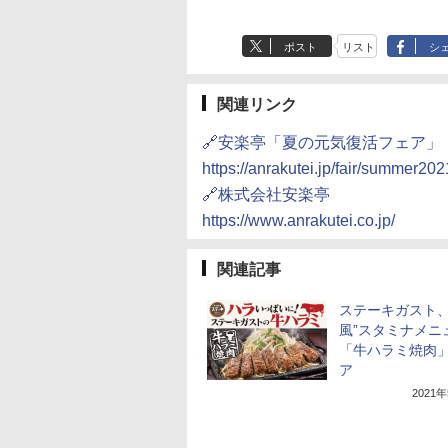
ド 保温 予約機能 ブ
ック AMRC-10M(B)
ポスト
リスト
シ
関連リンク
🔗安楽亭「夏の元気復活フェア」
https://anrakutei.jp/fair/summer202
🔗株式会社安楽亭
https://www.anrakutei.co.jp/
関連記事
ステーキガスト、
風”スタミナメニ
「牛ハラミ焼肉
ア
2021