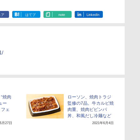
ラ
ェア
はてブ
note
LinkedIn
1/
“焼肉
ローソン、焼肉トラジ
ュー
監修の7品。牛カルビ焼
」フェ
肉重、焼肉ビビンパ
丼、和風だし冷麺など
年5月27日
2021年6月4日