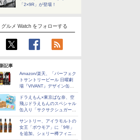
「2×9R」が登場！
グルメ Watch をフォローする
新記事
Amazon/楽天、「パーフェク
トサントリービール 日曜劇
場『VIVANT』デザイン缶」
販売開始
ドラえもん×東京ばな奈、空
飛ぶドラえもんのスペシャル
缶入り「サクサクシュガーバ
ター」を発売
サントリー、アイラモルトの
女王「ボウモア」に「9年」
を追加。シェリー樽フィニッ
シュの12/15/18年も通年販売