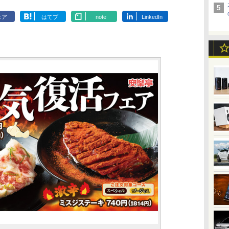
ェア
はてブ
note
LinkedIn