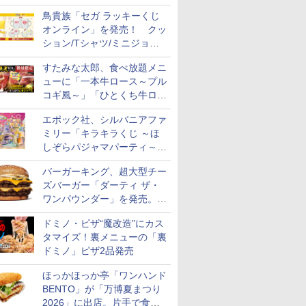
そのままでボリュームアップ
鳥貴族「セガ ラッキーくじ
オンライン」を発売！ クッ
ション/Tシャツ/ミニジョッ
キ/ステッカーなど全7賞
すたみな太郎、食べ放題メニ
ューに「一本牛ロース～プル
コギ風～」「ひとくち牛ロー
スステーキ」をお盆限定で追
エポック社、シルバニアファ
加
ミリー「キラキラくじ ～ほ
しぞらパジャマパーティ～」
を発売。人形/家具/建物など
バーガーキング、超大型チー
ズバーガー「ダーティ ザ・
ワンパウンダー」を発売。総
カロリー約1656kcal、総重量
ドミノ・ピザ“魔改造”にカス
約527g！
タマイズ！裏メニューの「裏
ドミノ」ピザ2品発売
ほっかほっか亭「ワンハンド
BENTO」が「万博夏まつり
2026」に出店。片手で食べ