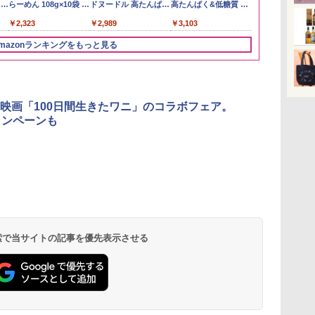
メン
務用 お米マイスターブ
ー ウイスキー ハイボー
らーめん 108g×10袋 保
5kg
容量 4リットル
ドヌードル 高たんぱく
Story of the Distillery
高たんぱく&低糖質 さ
あきたこまち 
スキー500ml 
醤油豚骨 3食
￥3,274
イン
レンド
ル 缶
存食 備蓄
&低糖質 さらに塩分控
2026 化粧箱入 700ml
らに塩分控えめ
産 (5kg)
日本 500ml 
130g×3食
￥2,680
￥4,939
￥2,323
￥3,396
￥4,345
￥2,989
￥20,000
￥3,103
￥3,300
￥4,402
￥341
に
えめ 78g×12個
75g×12個
フト プレゼン
ク
に】
mazonランキングをもっと見る
パ
3
4
5
6
映画「100日間生きたワニ」のコラボフェア。
ャンペーンも
]
[山善] スチームオーブ
TOSHIBA(東芝) スチ
シャープ ウォーターオ
パナソニック
ン
ンレンジ 省エネ 高効率
ームオーブンレンジ 石
ーブン ヘルシオ AX-
レンジ スチー
二人
15L 一人暮らし 二人暮
窯ドーム ER-D80A(K)
XJ1-B ブラック 30L 2
ロ 最高峰モデル
ブ
らし スチーム調理 フラ
ブラック 250℃ 1段調
段調理 コンベクション
段 おまかせグ
 検索で当サイトの記事を優先表示させる
￥26,130
￥34,546
￥44,800
￥118,000
動メ
ットテーブル トースト
理 フラットテーブル
トースト機能
細・64眼ス
皿付
機能 自動メニュー33種
電子レンジ 赤外線セン
サー 時短料理
簡単お手入れ ブラック
サー ノンフライ調理
携 ブラック N
器
YRZ-WF150TV(B)
簡単お手入れ 小型 新
UBS10D-K
種類
生活 一人暮らし 二人
ン
暮らし ファミリー
モー