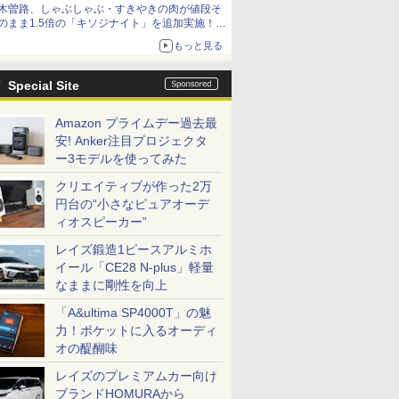
木曽路、しゃぶしゃぶ・すきやきの肉が値段そ
のまま1.5倍の「キソジナイト」を追加実施！
水・日曜夜限定
もっと見る
Special Site
Amazon プライムデー過去最
安! Anker注目プロジェクタ
ー3モデルを使ってみた
クリエイティブが作った2万
円台の“小さなピュアオーデ
ィオスピーカー”
レイズ鍛造1ピースアルミホ
イール「CE28 N-plus」軽量
なままに剛性を向上
「A&ultima SP4000T」の魅
力！ポケットに入るオーディ
オの醍醐味
レイズのプレミアムカー向け
ブランドHOMURAから