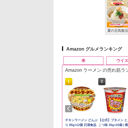
夏の元気復活
Amazon グルメランキング
米
ウイ
Amazon ラーメン の売れ筋
10
10
10
1
1
1
2
2
2
予約 令和8年産
トリー シングルモ
麺職人 醤油 [丸大
by Amazon 秋田県産
ジムビーム 4000ml サ
人気 カップ麺 12種類
by Amazon 国産ブレ
ブラックニッカ ニッカ
チキンラーメン どんぶ
野沢農産 無洗米 青
角瓶 2700ml サント
【公式】ブタメン と
計お助け米】米
 ウイスキー 山崎
油使用 豊かな旨味
あきたこまち 無洗米
ントリー バーボン ウ
詰め合わせ セット 12
ンド米 精米 5kg
Nikka ウィスキー
り 85g×12個 日清食品
るる コシヒカリ 5kg
ー ウイスキー ハイ
こつ味 35g×15個 | 