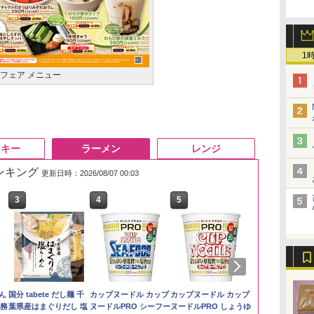
1
フェア メニュー
スキー
ラーメン
レンジ
ランキング
更新日時：2026/08/07 00:03
3
3
3
4
4
4
5
5
5
6
6
6
い流
リ
ん
【在庫処分価格】もも
角ハイボール
国分 tabete だし麺 千
by Amazon あきたこ
トリスウイスキー
カップヌードル カップ
by Amazon 新潟県産
サントリー シングルモ
カップヌードル カップ
フクテイライ
【数量限定】
マルちゃん 
 長
ボー
業務
たろう印 無洗米 5kg 業
350ml×24本 サントリ
葉県産はまぐりだし 塩
まちブレンド 無洗米
4000ml サントリー 大
ヌードルPRO シーフー
新潟のお米 無洗米 5kg
ルト ウイスキー 白州
ヌードルPRO しょうゆ
米】北東北産 
ザ・バレル 
ZUBAAAN!