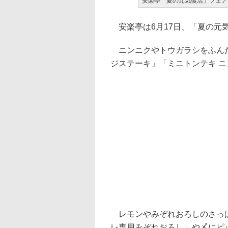
安楽亭「夏の元気復活」フェア
安楽亭は6月17日、「夏の元
ニンニクやトウガラシをふんだ
ジステーキ」「ミニトンテキ 
レモンやみぞれおろしのさっぱ
レ専用みぞれおろし」や〆にピ