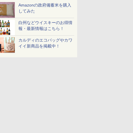
豊かな旨味
ム ビスト
ヌードルPRO しょうゆ
ンレンジ ヘルシーシェ
ラー 日清食品 カップ麺
スチームオーブンレン
ー香るトムヤムクンヌ
石窯ドーム オーブンレ
麺ストレート
ブラック)
Amazonの政府備蓄米を購入
食品 カッ
 30L 2
高たんぱく&低糖質 さ
フ 31L MRO-S8C W ホ
78g×20個
ジ 25L フラットテーブ
ードル [世界三大スー
ンジ 26L
645g
過熱水蒸気
してみた
個
リル 高精
らに塩分控えめ
ワイト 重量センサー
ル 発酵・トースト機能
プ] 日清食品 カップ麺
ンジ 30L
￥2,885
￥39,837
￥3,475
￥19,780
￥2,594
￥27,825
￥2,091
￥56,980
ピードセン
75g×12個
250℃1段式ワイドオー
オートメニュー23種 オ
75g×12個
白州などウイスキーのお得情
 スマホ連
ブン
ーブン～250℃ レンジ
報・最新情報はこちら！
E-
~1000W高出力 全国対
応 ヘルツフリー カップ
スチーム調理 予熱対応
カルディのエコバッグやカワ
自動脱臭 消音モード
イイ新商品を掲載中！
【2年メーカー保証】
ブラック CF-EA261-
BK