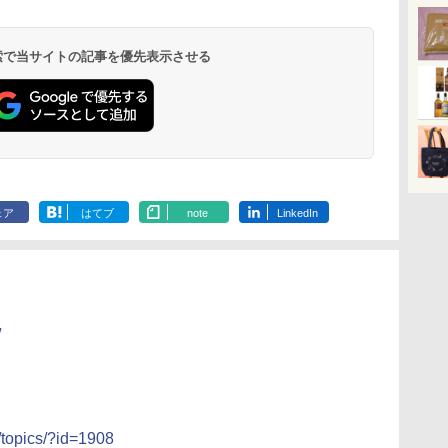
業務
コン
ヌードルPRO シーフー
スチームオーブンレン
葉県産はまぐりだし 塩
ームオーブンレンジ 石
ZUBAAAN! 横浜家系
ーブン ヘルシオ AX-
豆醤油使用 
レンジ スチー
メン
ホ
ドヌードル 高たんぱく
ジ 省エネ 高効率 15L
らーめん 108g×10袋 保
窯ドーム ER-D80A(K)
醤油豚骨 3食パック
XJ1-B ブラック 30L 2
とコク] 日清
ロ 最高峰モデル
イン
&低糖質 さらに塩分控
一人暮らし 二人暮らし
存食 備蓄
ブラック 250℃ 1段調
130g×3食
段調理 コンベクション
プ麺 87g ×12
段 おまかせグ
 検索で当サイトの記事を優先表示させる
￥2,698
￥34,280
￥2,323
￥34,546
￥341
￥44,800
￥1,552
￥116,700
に
えめ 78g×12個
フラットテーブル グレ
理 フラットテーブル
トースト機能
細・64眼ス
ク
ー YRZ-WF150TV(H) +
電子レンジ 赤外線セン
サー 時短料理
パ
炊飯器 5.5合 マイコン
サー ノンフライ調理
携 ブラック N
式 低温調理 AMRC-
簡単お手入れ 小型 新
UBS10D-K
10M(B) ブラック
生活 一人暮らし 二人
暮らし ファミリー
ェア
はてブ
note
LinkedIn
/
/topics/?id=1908