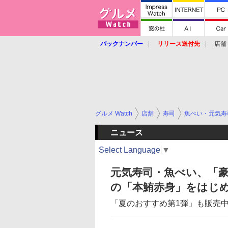
バックナンバー
リリース送付先
店舗
グルメ Watch
店舗
寿司
魚べい・元気寿
ニュース
Select Language
▼
元気寿司・魚べい、「
の「本鮪赤身」をはじめ
「夏のおすすめ第1弾」も販売