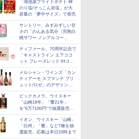
「湖池屋プライドポテト 神
究～」を実施中
のり塩/ぞっこん岩塩」が大
容量の「夢中サイズ」で発売
サントリー、みずみずしい甘
さの「のんある気分〈完熟白
桃サワー ノンアルコー
ル〉」限定発売
ティファール、70周年記念で
「キャストライン エアココ
ット フレーズレッド IHココ
ット鍋 24cm」数量限定発売
メルシャン・ワインズ「カン
ティアーモ スプマンテ ブリ
ュット/ロゼ」のデザインを
リニューアル。ハーフボトル
ビックカメラ、ウイスキー
も登場
「山崎18年」「響21年」
を“6万7100円”で抽選販売。
店頭で9日まで受付
イオン、ウイスキー「山崎」
「白州」「響」など7種を抽
選販売。応募は本日20時まで