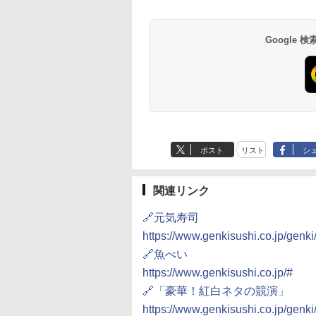
るトムヤムクンヌ
ドーム オーブンレ
麺ストレート (5食)
ブラック) 石窯ドーム
り 85g×12個 日清食品
ンレンジ 25L 一人暮ら
こつ味 35g×15個 | 
ーブンレンジ 26L 
ル [世界三大スー
26L
645g
過熱水蒸気オーブンレ
インスタント カップ麺
し 二人暮らし フラット
用 夜食 カップラー
ベクション 2段調理 
 日清食品 カップ麺
ンジ 30L
テーブル スチーム調理
ミニカップ麺 小腹 
ワイト RE-SS26B-W
Google
594
,825
￥2,091
￥56,980
￥1,939
￥22,800
￥1,288
￥32,800
×12個
自動メニュー19種搭載
スタント アウトドア
角皿付き ブラック
も ローリングストッ
MRK-F250TSV(B)
大人買い おやつカン
ニー
ポスト
リスト
シ
関連リンク
🔗元気寿司
https://www.genkisushi.co.jp/genki
🔗魚べい
https://www.genkisushi.co.jp/#
🔗「豪華！紅白ネタの競演」
https://www.genkisushi.co.jp/genki