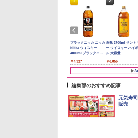
10
10
1
1
2
2
 Amazon 秋田県産
ビーム 4000ml サ
フクテイライス【白
【数量限定】フロム・
by Amazon 国産ブレ
ブラックニッカ ニッカ
新潟ケンベイ【精米
角瓶 2700ml サント
たこまち 無洗米
リー バーボン ウ
米】北東北産 お米 米
ザ・バレル モルトウイ
ンド米 精米 5kg
Nikka ウィスキー
新潟県産にじのきら
ー ウイスキー ハイ
g 令和7年産 産地精
キー アメリカ合衆
あきたこまち 令和7年
スキー500ml アサヒ [
4000ml ブラックニッ
き 5kg 令和7年産
ル 大容量
￥2,650
大容量 4リットル
産 (5kg)
日本 500ml ]【中元 ギ
カクリア ウヰスキー
497
179
￥3,300
￥4,402
￥4,327
￥5,809
￥6,055
フト プレゼント 贈り
【日本 アサヒ ウィスキ
物に】
ー】 大容量 お得 4リッ
A
トル
編集部のおすすめ記事
10
10
1
1
2
2
元気寿司
販売
プヌードル パクチ
-D70B-W ホワイト
一蘭 ラーメン 博多細
ER-D3000B-K(グラン
チキンラーメン どんぶ
[山善] スチームオーブ
【公式】ブタメン と
シャープ 過熱水蒸気