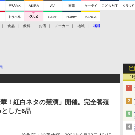
食品
飲料
お酒
メーカー
地域
福袋
司
1
豪華！紅白ネタの競演」開催。完全養殖
とした6品
中