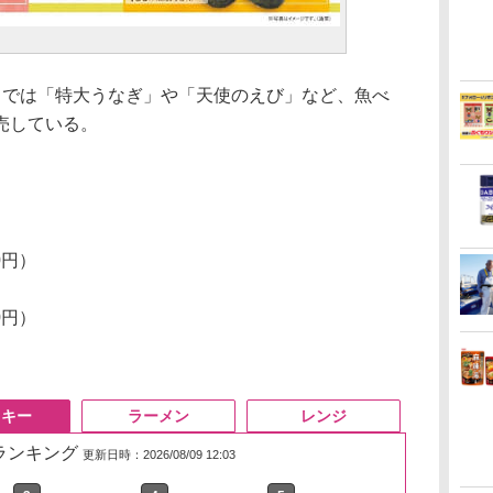
では「特大うなぎ」や「天使のえび」など、魚べ
売している。
）
）
0円）
0円）
スキー
ラーメン
レンジ
筋ランキング
更新日時：2026/08/09 12:03