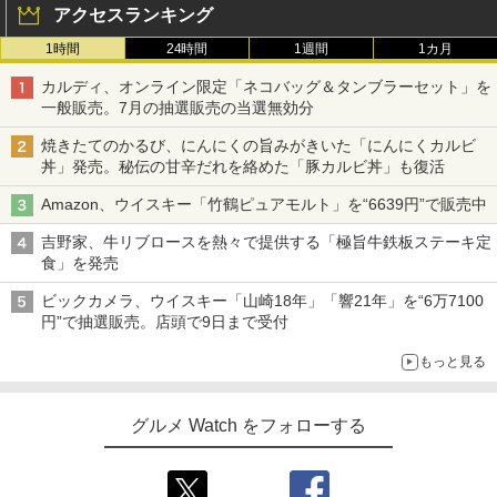
アクセスランキング
1時間
24時間
1週間
1カ月
カルディ、オンライン限定「ネコバッグ＆タンブラーセット」を
一般販売。7月の抽選販売の当選無効分
焼きたてのかるび、にんにくの旨みがきいた「にんにくカルビ
丼」発売。秘伝の甘辛だれを絡めた「豚カルビ丼」も復活
Amazon、ウイスキー「竹鶴ピュアモルト」を“6639円”で販売中
吉野家、牛リブロースを熱々で提供する「極旨牛鉄板ステーキ定
食」を発売
ビックカメラ、ウイスキー「山崎18年」「響21年」を“6万7100
円”で抽選販売。店頭で9日まで受付
もっと見る
グルメ Watch をフォローする