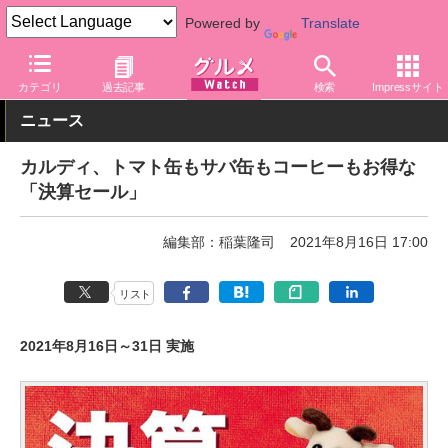
Powered by
Translate
グルメ Watch
サービス
通販
カテゴリ
過去記事
検索
Impressサイト
ニュース
カルディ、トマト缶もサバ缶もコーヒーもお得な
「決算セール」
編集部：稲葉隆司
2021年8月16日 17:00
リスト
2021年8月16日～31日 実施