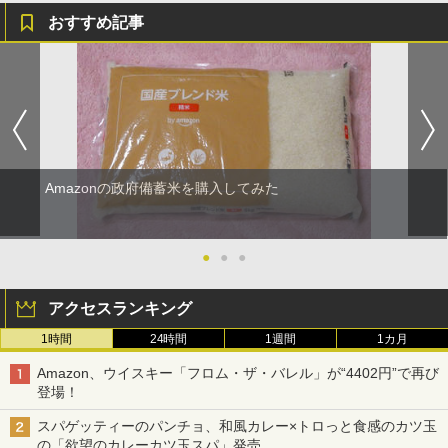
￥2,885
おすすめ記事
シャープ ウォーターオーブン ヘルシオ
5
AX-XJ1-B ブラック 30L 2段調理 コンベ
クション トースト機能
￥44,800
Amazonの政府備蓄米を購入してみた
●
●
●
アクセスランキング
1時間
24時間
1週間
1カ月
Amazon、ウイスキー「フロム・ザ・バレル」が“4402円”で再び
登場！
スパゲッティーのパンチョ、和風カレー×トロっと食感のカツ玉
の「欲望のカレーカツ玉スパ」発売