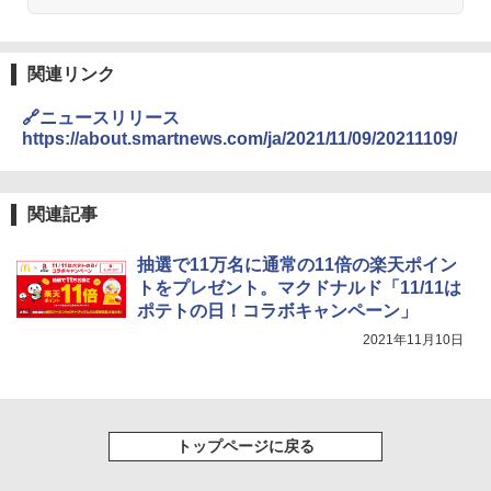
し らくチン!（絶対湿度）センサー ノン
￥6,091
フライ調理 トースト スチームあたため
ワイドフラット庫内 簡単お手入れ
【公式】ブタメン とんこつ味 35g×15個
3
関連リンク
￥29,447
| 業務用 夜食 カップラーメン ミニカップ
角ハイボール 350ml×24本 サントリー ウ
麺 小腹 インスタント アウトドアにも ロ
3
🔗ニュースリリース
イスキー ハイボール 缶
ーリングストック 大人買い おやつカン
https://about.smartnews.com/ja/2021/11/09/20211109/
パニー
【セット買い】 [山善] スチームオーブン
￥4,927
3
レンジ 省エネ 高効率 15L 一人暮らし 二
￥1,288
人暮らし フラットテーブル グレー YRZ-
関連記事
WF150TV(H) + 炊飯器 5.5合 マイコン式
低温調理 AMRC-10M(B) ブラック
トリスウイスキー 4000ml サントリー 大
4
カップヌードル カップヌードルPRO し
抽選で11万名に通常の11倍の楽天ポイン
4
容量 4リットル
￥34,280
ょうゆ 高たんぱく&低糖質 さらに塩分控
トをプレゼント。マクドナルド「11/11は
えめ 75g×12個
ポテトの日！コラボキャンペーン」
￥4,274
￥2,885
2021年11月10日
TOSHIBA(東芝) スチームオーブンレン
4
ジ 石窯ドーム ER-D80A(K) ブラック 25
0℃ 1段調理 フラットテーブル 電子レン
ジ 赤外線センサー ノンフライ調理 簡単
【数量限定】竹鶴ピュアモルト700ml ア
5
カップヌードル カップヌードルPRO シ
5
お手入れ 小型 新生活 一人暮らし 二人暮
サヒ [ ウイスキー 日本 700ml ]【中元 ギ
ーフードヌードル 高たんぱく&低糖質 さ
トップページに戻る
らし ファミリー
フト プレゼント 贈り物に】
らに塩分控えめ 78g×12個
￥34,266
￥6,930