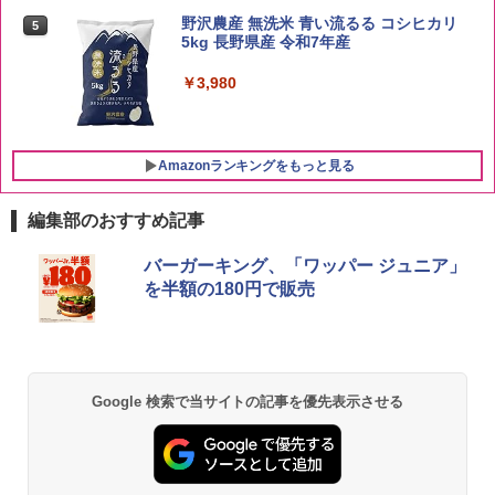
野沢農産 無洗米 青い流るる コシヒカリ
5
5kg 長野県産 令和7年産
￥3,980
Amazonランキングをもっと見る
編集部のおすすめ記事
ブラックニッカ ニッカ Nikka ウィスキ
チキンラーメン どんぶり 85g×12個 日清
[山善] スチームオーブンレンジ 25L 一人
バーガーキング、「ワッパー ジュニア」
1
1
1
ー4000ml ブラックニッカクリア ウヰス
食品 インスタント カップ麺
暮らし 二人暮らし フラットテーブル ス
を半額の180円で販売
キー 【日本 アサヒ ウィスキー】 大容量
チーム調理 自動メニュー19種搭載 角皿
お得 4リットル
付き ブラック MRK-F250TSV(B)
￥1,939
￥4,327
￥22,800
Google 検索で当サイトの記事を優先表示させる
国分 tabete だし麺 千葉県産はまぐりだ
2
し 塩らーめん 108g×10袋 保存食 備蓄
角瓶 2700ml サントリー ウイスキー ハ
シャープ 過熱水蒸気 オーブンレンジ 23
2
2
イボール 大容量
L 1段調理 ブラック RE-WF232-B シンプ
￥2,323
ル操作 コンパクト 一人暮らし 二人暮ら