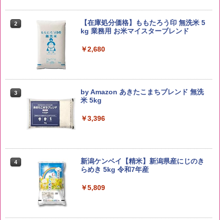
【在庫処分価格】ももたろう印 無洗米 5
2
kg 業務用 お米マイスターブレンド
￥2,680
by Amazon あきたこまちブレンド 無洗
3
米 5kg
￥3,396
新潟ケンベイ【精米】新潟県産にじのき
4
らめき 5kg 令和7年産
￥5,809