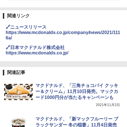
ワイドフラット庫内 簡単お手入れ
￥29,478
関連リンク
🔗ニュースリリース
https://www.mcdonalds.co.jp/company/news/2021/111
[山善] スチームオーブンレンジ 省エネ
3
6a/
高効率 15L 一人暮らし 二人暮らし スチ
ーム調理 フラットテーブル トースト機
🔗日本マクドナルド株式会社
能 自動メニュー33種 簡単お手入れ ブラ
https://www.mcdonalds.co.jp/
ック YRZ-WF150TV(B)
￥26,130
関連記事
マクドナルド、「三角チョコパイ クッキ
TOSHIBA(東芝) スチームオーブンレン
4
ジ 石窯ドーム ER-D80A(K) ブラック 25
ー＆クリーム」11月10日発売。マックカ
0℃ 1段調理 フラットテーブル 電子レン
ード1000円分が当たるキャンペーンも
ジ 赤外線センサー ノンフライ調理 簡単
お手入れ 小型 新生活 一人暮らし 二人暮
2021年11月2日
らし ファミリー
マクドナルド、「新マックフルーリー ブ
￥34,546
ラックサンダー 冬の稲妻」11月4日発売