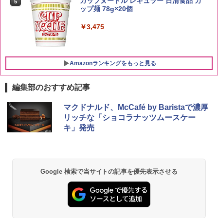
カップヌードル レギュラー 日清食品 カ
5
ウイスキー500ml アサヒ [ 日本 500ml ]
ップ麺 78g×20個
【中元 ギフト プレゼント 贈り物に】
￥3,396
￥3,475
￥4,402
Amazonランキングをもっと見る
編集部のおすすめ記事
[山善] スチームオーブンレンジ 25L 一人
マクドナルド、McCafé by Baristaで濃厚
1
暮らし 二人暮らし フラットテーブル ス
リッチな「ショコラナッツムースケー
チーム調理 自動メニュー19種搭載 角皿
キ」発売
付き ブラック MRK-F250TSV(B)
￥22,800
Google 検索で当サイトの記事を優先表示させる
シャープ 過熱水蒸気 オーブンレンジ 23
2
L 1段調理 ブラック RE-WF232-B シンプ
ル操作 コンパクト 一人暮らし 二人暮ら
し らくチン!（絶対湿度）センサー ノン
フライ調理 トースト スチームあたため