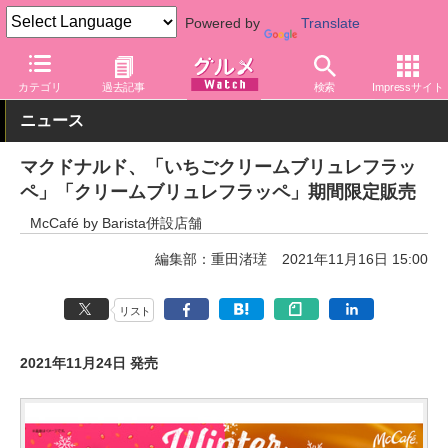
Powered by
Translate
グルメ Watch
店舗
ファストフード
マクドナルド
カテゴリ
過去記事
検索
Impressサイト
ニュース
マクドナルド、「いちごクリームブリュレフラッ
ペ」「クリームブリュレフラッペ」期間限定販売
McCafé by Barista併設店舗
編集部：重田渚瑳
2021年11月16日 15:00
リスト
2021年11月24日 発売