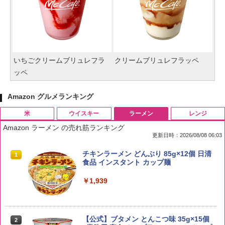
いちごクリームブリュレフラ
クリームブリュレフラッペ
ッペ
Amazon グルメランキング
米
ウイスキー
ラーメン
レンジ
Amazon ラーメン の売れ筋ランキング
更新日時：2026/08/08 06:03
by Amazon 国産ブレンド米 精米 5kg
ブラックニッカ ニッカ Nikka ウィスキ
チキンラーメン どんぶり 85g×12個 日清
1
1
1
ー4000ml ブラックニッカクリア ウヰス
食品 インスタント カップ麺
キー 【日本 アサヒ ウィスキー】 大容量
￥2,650
お得 4リットル
￥1,939
￥4,358
【公式】ブタメン とんこつ味 35g×15個
2
野沢農産 無洗米 青い流るる コシヒカリ