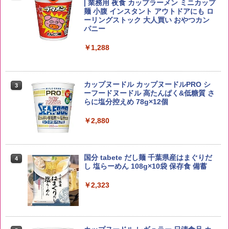
2
| 業務用 夜食 カップラーメン ミニカップ
5kg 長野県産 令和7年産
角瓶 2700ml サントリー ウイスキー ハ
麺 小腹 インスタント アウトドアにも ロ
2
イボール 大容量
ーリングストック 大人買い おやつカン
￥3,980
パニー
￥6,063
￥1,288
【在庫処分価格】ももたろう印 無洗米 5
3
kg 業務用 お米マイスターブレンド
角ハイボール 350ml×24本 サントリー ウ
3
カップヌードル カップヌードルPRO シ
3
イスキー ハイボール 缶
ーフードヌードル 高たんぱく&低糖質 さ
￥2,680
らに塩分控えめ 78g×12個
￥4,930
￥2,880
by Amazon 新潟県産 新潟のお米 無洗米
4
5kg
トリスウイスキー 4000ml サントリー 大
4
国分 tabete だし麺 千葉県産はまぐりだ
4
容量 4リットル
し 塩らーめん 108g×10袋 保存食 備蓄
￥3,274
￥4,274
￥2,323
by Amazon あきたこまちブレンド 無洗
5
米 5kg
【数量限定】フロム・ザ・バレル モルト
5