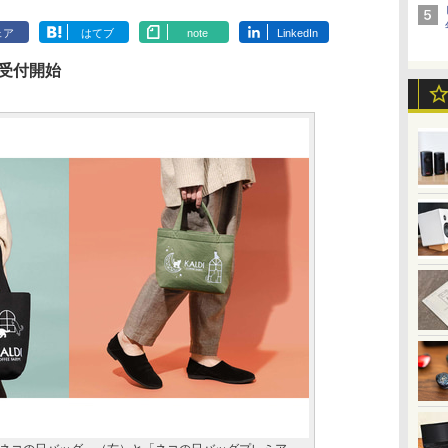
ェア
はてブ
note
LinkedIn
時 受付開始