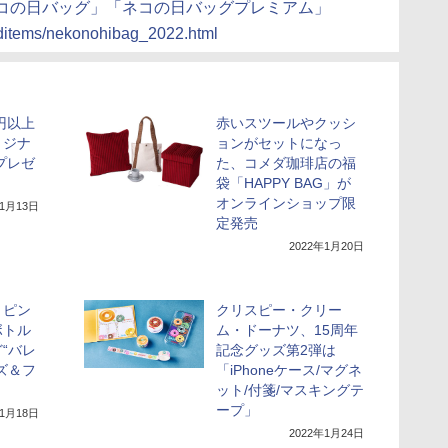
ネコの日バッグ」「ネコの日バッグプレミアム」
teditems/nekonohibag_2022.html
円以上
赤いスツールやクッシ
リジナ
ョンがセットになっ
プレゼ
た、コメダ珈琲店の福
袋「HAPPY BAG」が
オンラインショップ限
年1月13日
定発売
2022年1月20日
、ピン
クリスピー・クリー
ボトル
ム・ドーナツ、15周年
“バレ
記念グッズ第2弾は
ズ＆フ
「iPhoneケース/マグネ
！
ット/付箋/マスキングテ
ープ」
年1月18日
2022年1月24日