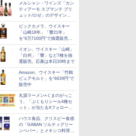
メルシャン・ワインズ「カン
ティアーモ スプマンテ ブリ
ュット/ロゼ」のデザインを
リニューアル。ハーフボトル
ビックカメラ、ウイスキー
も登場
「山崎18年」「響21年」
を“6万7100円”で抽選販売。
店頭で9日まで受付
イオン、ウイスキー「山崎」
「白州」「響」など7種を抽
選販売。応募は本日20時まで
Amazon、ウイスキー「竹鶴
ピュアモルト」を“6639円”で
販売中
丸源ラーメン×くまのがっこ
う、「ぷくもりシール4種セ
ット」が当たるXフォロー＆
リポストキャンペーン実施
ハウス食品、クリスピー食感
の「GABAN ソルティグリー
ンペパー」とメキシコ料理に