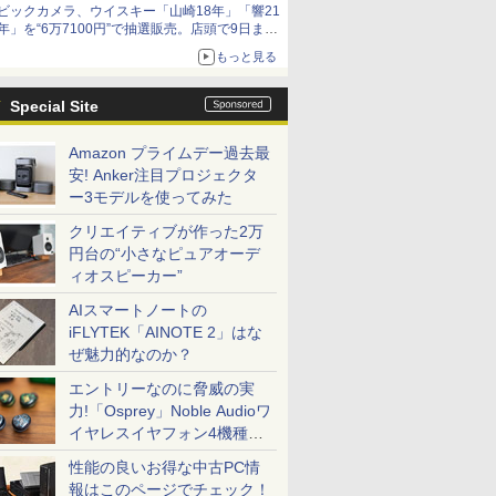
ビックカメラ、ウイスキー「山崎18年」「響21
年」を“6万7100円”で抽選販売。店頭で9日まで
受付
もっと見る
Special Site
Amazon プライムデー過去最
安! Anker注目プロジェクタ
ー3モデルを使ってみた
クリエイティブが作った2万
円台の“小さなピュアオーデ
ィオスピーカー”
AIスマートノートの
iFLYTEK「AINOTE 2」はな
ぜ魅力的なのか？
エントリーなのに脅威の実
力!「Osprey」Noble Audioワ
イヤレスイヤフォン4機種を
一気に聴く
性能の良いお得な中古PC情
報はこのページでチェック！