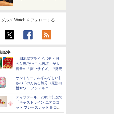
グルメ Watch をフォローする
新記事
「湖池屋プライドポテト 神
のり塩/ぞっこん岩塩」が大
容量の「夢中サイズ」で発売
サントリー、みずみずしい甘
さの「のんある気分〈完熟白
桃サワー ノンアルコー
ル〉」限定発売
ティファール、70周年記念で
「キャストライン エアココ
ット フレーズレッド IHココ
ット鍋 24cm」数量限定発売