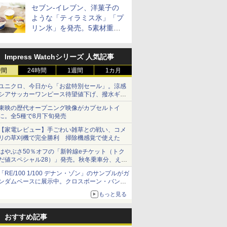
セブン-イレブン、洋菓子の
ような「ティラミス氷」「プ
リン氷」を発売。5素材重ね
と2層仕立ての濃厚な味わい
Impress Watchシリーズ 人気記事
時間
24時間
1週間
1カ月
ユニクロ、今日から「お盆特別セール」。涼感
シアサッカーワンピース待望値下げ、撥水ギア
ショーツは1990円に
東映の歴代オープニング映像がカプセルトイ
に。全5種で8月下旬発売
【家電レビュー】手ごわい雑草との戦い、コメ
リの草刈機で完全勝利 掃除機感覚で使えた
はやぶさ50％オフの「新幹線eチケット（トク
だ値スペシャル28）」発売。秋冬乗車分、えき
ねっと限定
「RE/100 1/100 デナン・ゾン」のサンプルがガ
ンダムベースに展示中。クロスボーン・バンガ
ードの制式量産機が間もなく発送【ガンダムベ
もっと見る
ース撮り下ろし】
おすすめ記事