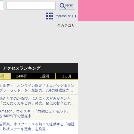
Impress サイト
全カテゴリ
アクセスランキング
時間
24時間
1週間
1カ月
カルディ、オンライン限定「ネコバッグ＆タン
ブラーセット」を一般販売。7月の抽選販売の
当選無効分
焼きたてのかるび、にんにくの旨みがきいた
「にんにくカルビ丼」発売。秘伝の甘辛だれを
絡めた「豚カルビ丼」も復活
Amazon、ウイスキー「竹鶴ピュアモルト」
を“6639円”で販売中
吉野家、牛リブロースを熱々で提供する「極旨
牛鉄板ステーキ定食」を発売