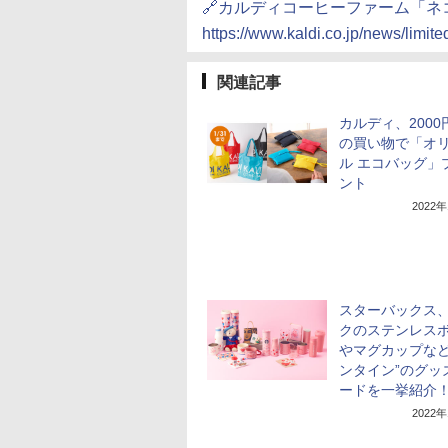
🔗カルディコーヒーファーム「
https://www.kaldi.co.jp/news/limi
関連記事
カルディ、2000
の買い物で「オ
ル エコバッグ」
ント
2022
スターバックス
クのステンレス
やマグカップなど
ンタイン”のグッ
ードを一挙紹介
2022