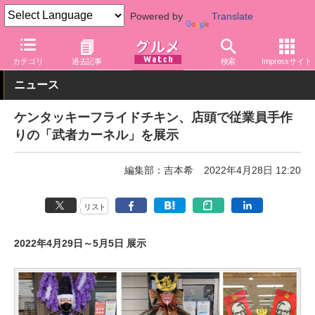
Powered by
Translate
グルメ Watch
店舗
ファストフード
ケンタッキーフライドチキ
カテゴリ
過去記事
検索
Impressサイト
ニュース
ケンタッキーフライドチキン、店頭で従業員手作
りの「武者カーネル」を展示
編集部：吉本希
2022年4月28日 12:20
リスト
2022年4月29日～5月5日 展示