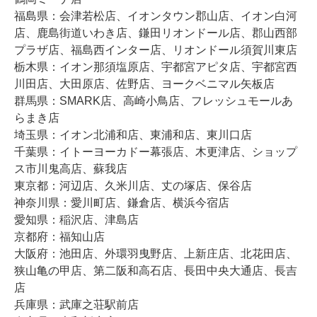
福島県：会津若松店、イオンタウン郡山店、イオン白河
店、鹿島街道いわき店、鎌田リオンドール店、郡山西部
プラザ店、福島西インター店、リオンドール須賀川東店
栃木県：イオン那須塩原店、宇都宮アピタ店、宇都宮西
川田店、大田原店、佐野店、ヨークベニマル矢板店
群馬県：SMARK店、高崎小鳥店、フレッシュモールあ
らまき店
埼玉県：イオン北浦和店、東浦和店、東川口店
千葉県：イトーヨーカドー幕張店、木更津店、ショップ
ス市川鬼高店、蘇我店
東京都：河辺店、久米川店、丈の塚店、保谷店
神奈川県：愛川町店、鎌倉店、横浜今宿店
愛知県：稲沢店、津島店
京都府：福知山店
大阪府：池田店、外環羽曳野店、上新庄店、北花田店、
狭山亀の甲店、第二阪和高石店、長田中央大通店、長吉
店
兵庫県：武庫之荘駅前店