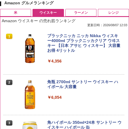
Amazon グルメランキング
米
ウイスキー
ラーメン
レンジ
Amazon ウイスキー の売れ筋ランキング
更新日時：2026/08/07 12:03
by Amazon 国産ブレンド米 精米 5kg
ブラックニッカ ニッカ Nikka ウィスキ
1
1
ー4000ml ブラックニッカクリア ウヰス
キー 【日本 アサヒ ウィスキー】 大容量
￥2,650
お得 4リットル
￥4,356
野沢農産 無洗米 青い流るる コシヒカリ
2
5kg 長野県産 令和7年産
角瓶 2700ml サントリー ウイスキー ハ
2
イボール 大容量
￥3,980
￥6,054
by Amazon あきたこまちブレンド 無洗
3
米 5kg
角ハイボール 350ml×24本 サントリー ウ
3
イスキー ハイボール 缶