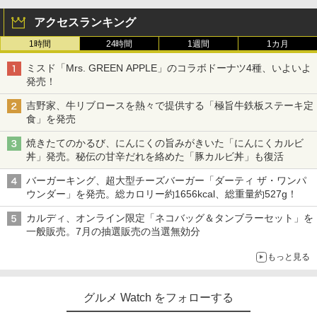
アクセスランキング
1時間
24時間
1週間
1カ月
ミスド「Mrs. GREEN APPLE」のコラボドーナツ4種、いよいよ
発売！
吉野家、牛リブロースを熱々で提供する「極旨牛鉄板ステーキ定
食」を発売
焼きたてのかるび、にんにくの旨みがきいた「にんにくカルビ
丼」発売。秘伝の甘辛だれを絡めた「豚カルビ丼」も復活
バーガーキング、超大型チーズバーガー「ダーティ ザ・ワンパ
ウンダー」を発売。総カロリー約1656kcal、総重量約527g！
カルディ、オンライン限定「ネコバッグ＆タンブラーセット」を
一般販売。7月の抽選販売の当選無効分
もっと見る
グルメ Watch をフォローする