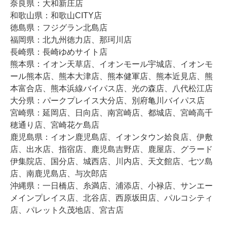
奈良県：大和新庄店
和歌山県：和歌山CITY店
徳島県：フジグラン北島店
福岡県：北九州徳力店、那珂川店
長崎県：長崎ゆめサイト店
熊本県：イオン天草店、イオンモール宇城店、イオンモ
ール熊本店、熊本大津店、熊本健軍店、熊本近見店、熊
本富合店、熊本浜線バイパス店、光の森店、八代松江店
大分県：パークプレイス大分店、別府亀川バイパス店
宮崎県：延岡店、日向店、南宮崎店、都城店、宮崎高千
穂通り店、宮崎花ケ島店
鹿児島県：イオン鹿児島店、イオンタウン姶良店、伊敷
店、出水店、指宿店、鹿児島吉野店、鹿屋店、グラード
伊集院店、国分店、城西店、川内店、天文館店、七ツ島
店、南鹿児島店、与次郎店
沖縄県：一日橋店、糸満店、浦添店、小禄店、サンエー
メインプレイス店、北谷店、西原坂田店、パルコシティ
店、パレット久茂地店、宮古店