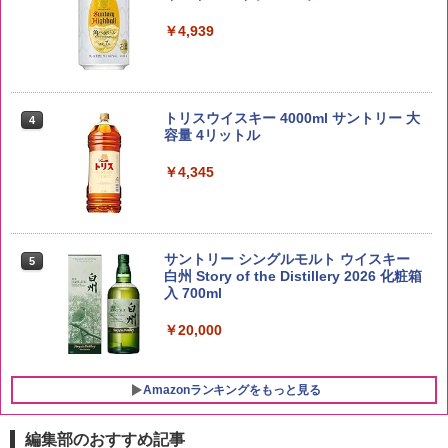
￥3,396
￥4,939
by Amazon 新潟県産 新潟のお米 無洗米
4
5kg
トリスウイスキー 4000ml サントリー 大
4
容量 4リットル
￥3,274
￥4,345
【在庫処分価格】ももたろう印 無洗米 5
5
kg 業務用 お米マイスターブレンド
サントリー シングルモルト ウイスキー
5
白州 Story of the Distillery 2026 化粧箱
入 700ml
￥2,680
￥20,000
Amazonランキングをもっと見る
編集部のおすすめ記事