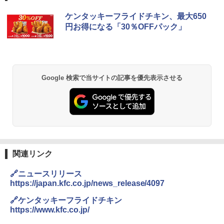
チキンラーメン どんぶり 85g×12個 日清
[山善] スチームオーブンレンジ 25L 一人
ケンタッキーフライドチキン、最大650
1
1
食品 インスタント カップ麺
暮らし 二人暮らし フラットテーブル ス
円お得になる「30％OFFパック」
チーム調理 自動メニュー19種搭載 角皿
付き ブラック MRK-F250TSV(B)
￥1,939
￥22,800
Google 検索で当サイトの記事を優先表示させる
【公式】ブタメン とんこつ味 35g×15個
2
| 業務用 夜食 カップラーメン ミニカップ
シャープ 過熱水蒸気 オーブンレンジ 26
麺 小腹 インスタント アウトドアにも ロ
2
L コンベクション 2段調理 ホワイト RE-
ーリングストック 大人買い おやつカン
SS26B-W
パニー
￥32,800
￥1,451
関連リンク
[山善] スチームオーブンレンジ 省エネ
カップヌードル レギュラー 日清食品 カ
3
3
🔗ニュースリリース
高効率 15L 一人暮らし 二人暮らし スチ
ップ麺 78g×20個
https://japan.kfc.co.jp/news_release/4097
ーム調理 フラットテーブル トースト機
能 自動メニュー33種 簡単お手入れ ブラ
￥3,475
🔗ケンタッキーフライドチキン
ック YRZ-WF150TV(B)
https://www.kfc.co.jp/
￥26,130