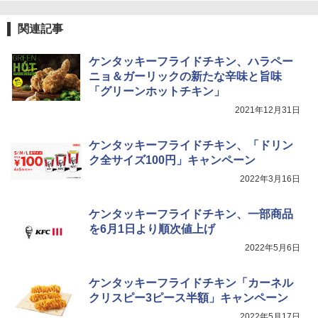
カップヌードル カップヌードルPRO シ
4
関連記事
ーフードヌードル 高たんぱく&低糖質 さ
TOSHIBA(東芝) スチームオーブンレン
らに塩分控えめ 78g×12個
4
ジ 石窯ドーム ER-D80A(K) ブラック 25
ケンタッキーフライドチキン、ハラペー
0℃ 1段調理 フラットテーブル 電子レン
￥3,248
ニョ＆ガーリックの新たな辛味と旨味
ジ 赤外線センサー ノンフライ調理 簡単
「グリーンホットチキン」
お手入れ 小型 新生活 一人暮らし 二人暮
らし ファミリー
2021年12月31日
国分 tabete だし麺 千葉県産はまぐりだ
5
￥34,546
し 塩らーめん 108g×10袋 保存食 備蓄
ケンタッキーフライドチキン、「ドリン
ク全サイズ100円」キャンペーン
￥2,323
2022年3月16日
シャープ ウォーターオーブン ヘルシオ
5
AX-XJ1-B ブラック 30L 2段調理 コンベ
クション トースト機能
ケンタッキーフライドチキン、一部商品
を6月1日より順次値上げ
￥44,800
2022年5月6日
ケンタッキーフライドチキン「カーネル
クリスピー3ピース半額」キャンペーン
2022年5月17日