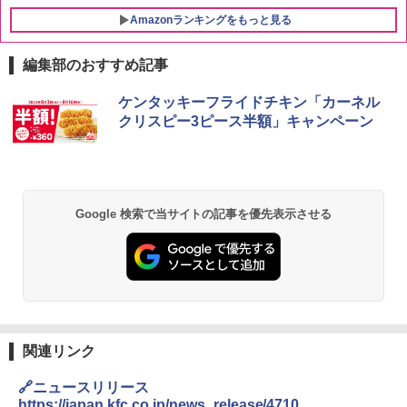
Amazonランキングをもっと見る
編集部のおすすめ記事
ブラックニッカ ニッカ Nikka ウィスキ
チキンラーメン どんぶり 85g×12個 日清
[山善] スチームオーブンレンジ 25L 一人
ケンタッキーフライドチキン「カーネル
1
1
1
ー4000ml ブラックニッカクリア ウヰス
食品 インスタント カップ麺
暮らし 二人暮らし フラットテーブル ス
クリスピー3ピース半額」キャンペーン
キー 【日本 アサヒ ウィスキー】 大容量
チーム調理 自動メニュー19種搭載 角皿
お得 4リットル
付き ブラック MRK-F250TSV(B)
￥1,939
￥4,356
￥22,800
Google 検索で当サイトの記事を優先表示させる
【公式】ブタメン とんこつ味 35g×15個
2
| 業務用 夜食 カップラーメン ミニカップ
角瓶 2700ml サントリー ウイスキー ハ
シャープ 過熱水蒸気 オーブンレンジ 26
麺 小腹 インスタント アウトドアにも ロ
2
2
イボール 大容量
L コンベクション 2段調理 ホワイト RE-
ーリングストック 大人買い おやつカン
SS26B-W
パニー
￥6,054
￥32,800
￥1,451
関連リンク
角ハイボール 350ml×24本 サントリー ウ
[山善] スチームオーブンレンジ 省エネ
3
カップヌードル レギュラー 日清食品 カ
3
3
🔗ニュースリリース
イスキー ハイボール 缶
高効率 15L 一人暮らし 二人暮らし スチ
ップ麺 78g×20個
https://japan.kfc.co.jp/news_release/4710
ーム調理 フラットテーブル トースト機