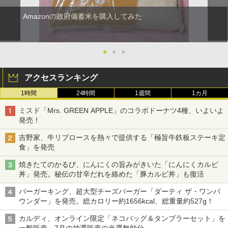
Amazonの政府備蓄米を購入してみた
●
●
●
アクセスランキング
1時間
24時間
1週間
1カ月
ミスド「Mrs. GREEN APPLE」のコラボドーナツ4種、いよいよ
発売！
吉野家、牛リブロースを熱々で提供する「極旨牛鉄板ステーキ定
食」を発売
焼きたてのかるび、にんにくの旨みがきいた「にんにくカルビ
丼」発売。秘伝の甘辛だれを絡めた「豚カルビ丼」も復活
バーガーキング、超大型チーズバーガー「ダーティ ザ・ワンパ
ウンダー」を発売。総カロリー約1656kcal、総重量約527g！
カルディ、オンライン限定「ネコバッグ＆タンブラーセット」を
一般販売。7月の抽選販売の当選無効分