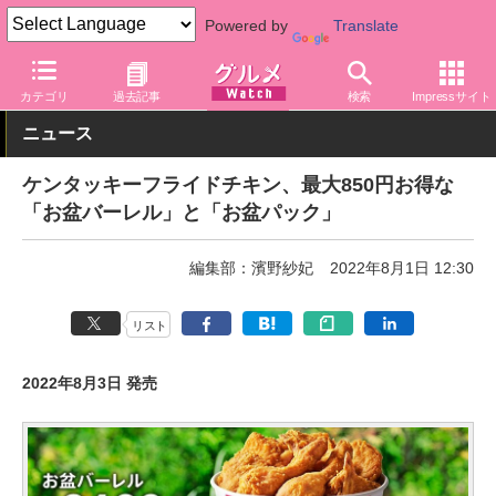
Powered by
Translate
グルメ Watch
店舗
ファストフード
ケンタッキーフライドチキ
カテゴリ
過去記事
検索
Impressサイト
ニュース
ケンタッキーフライドチキン、最大850円お得な
「お盆バーレル」と「お盆パック」
編集部：濱野紗妃
2022年8月1日 12:30
リスト
2022年8月3日 発売