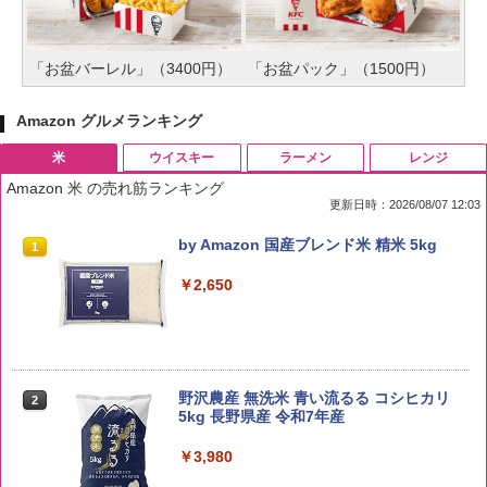
「お盆バーレル」（3400円）
「お盆パック」（1500円）
Amazon グルメランキング
米
ウイスキー
ラーメン
レンジ
Amazon 米 の売れ筋ランキング
更新日時：2026/08/07 12:03
by Amazon 国産ブレンド米 精米 5kg
1
￥2,650
野沢農産 無洗米 青い流るる コシヒカリ
2
5kg 長野県産 令和7年産
￥3,980