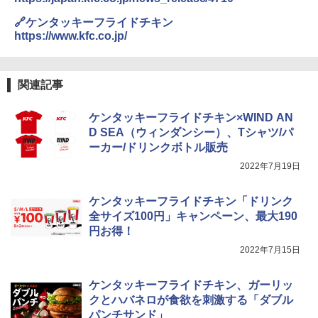
能 自動メニュー33種 簡単お手入れ ブラ
￥4,939
￥3,475
🔗ケンタッキーフライドチキン
ック YRZ-WF150TV(B)
https://www.kfc.co.jp/
￥26,130
トリスウイスキー 4000ml サントリー 大
4
カップヌードル カップヌードルPRO シ
4
関連記事
容量 4リットル
ーフードヌードル 高たんぱく&低糖質 さ
TOSHIBA(東芝) スチームオーブンレン
らに塩分控えめ 78g×12個
4
￥4,345
ジ 石窯ドーム ER-D80A(K) ブラック 25
ケンタッキーフライドチキン×WIND AN
0℃ 1段調理 フラットテーブル 電子レン
￥3,248
D SEA（ウィンダンシー）、Tシャツ/パ
ジ 赤外線センサー ノンフライ調理 簡単
ーカー/ドリンクボトル販売
お手入れ 小型 新生活 一人暮らし 二人暮
らし ファミリー
2022年7月19日
サントリー シングルモルト ウイスキー
5
国分 tabete だし麺 千葉県産はまぐりだ
5
白州 Story of the Distillery 2026 化粧箱
￥34,546
し 塩らーめん 108g×10袋 保存食 備蓄
入 700ml
ケンタッキーフライドチキン「ドリンク
全サイズ100円」キャンペーン、最大190
￥2,323
￥20,000
円お得！
シャープ ウォーターオーブン ヘルシオ
5
2022年7月15日
AX-XJ1-B ブラック 30L 2段調理 コンベ
クション トースト機能
ケンタッキーフライドチキン、ガーリッ
￥44,800
クとハバネロが食欲を刺激する「ダブル
パンチサンド」