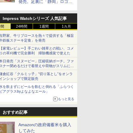
発売。足裏に「静岡」ロゴや
キャラクターの刺繍も
Impress Watchシリーズ 人気記事
時間
24時間
1週間
1カ月
吉野家、牛リブロースを熱々で提供する「極旨
牛鉄板ステーキ定食」を発売
【家電レビュー】手ごわい雑草との戦い、コメ
リの草刈機で完全勝利 掃除機感覚で使えた
本日発売「スヌーピー」圧縮収納ポーチ。ファ
スナー閉めるだけで着替えや荷物がスリムにま
とまる
鎌倉紅谷「クルミッ子」“切り落とし”をオンラ
インショップで限定販売
水を飲まずにビールを飲むと倒れる「ふらつく
ビアグラスbyよなよなエール」
もっと見る
おすすめ記事
Amazonの政府備蓄米を購入
してみた