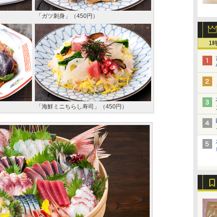
「ガツ刺身」（450円）
1
「海鮮ミニちらし寿司」（450円）