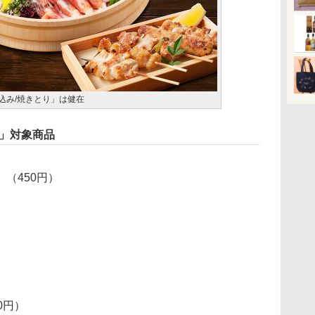
込み/焼きとり」は健在
ン」対象商品
）
（450円）
）
）
0円）