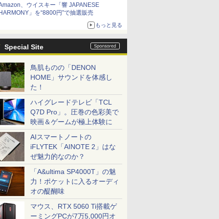
Amazon、ウイスキー「響 JAPANESE
HARMONY」を“8800円”で抽選販売
もっと見る
Special Site
鳥肌ものの「DENON
HOME」サウンドを体感し
た！
ハイグレードテレビ「TCL
Q7D Pro」。圧巻の色彩美で
映画＆ゲームが極上体験に
AIスマートノートの
iFLYTEK「AINOTE 2」はな
ぜ魅力的なのか？
「A&ultima SP4000T」の魅
力！ポケットに入るオーディ
オの醍醐味
マウス、RTX 5060 Ti搭載ゲ
ーミングPCが7万5,000円オ