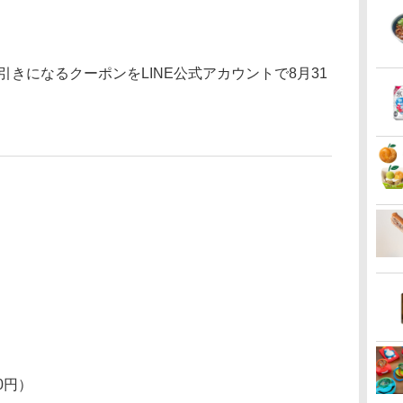
引きになるクーポンをLINE公式アカウントで8月31
）
）
0円）