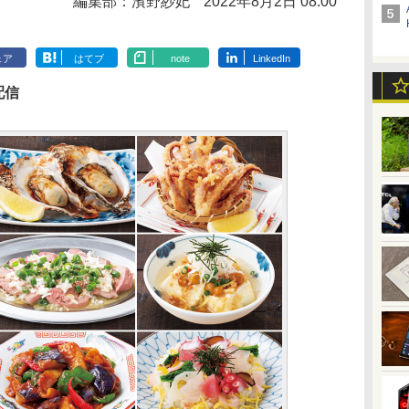
編集部：濱野紗妃
2022年8月2日 08:00
ェア
はてブ
note
LinkedIn
配信