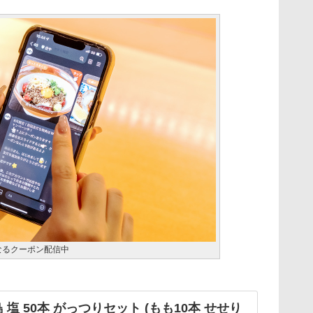
なるクーポン配信中
 塩 50本 がっつりセット (もも10本 せせり