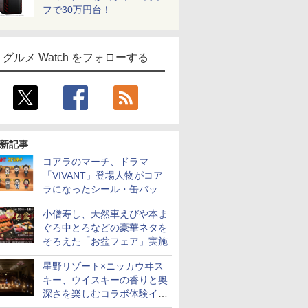
フで30万円台！
グルメ Watch をフォローする
新記事
コアラのマーチ、ドラマ
「VIVANT」登場人物がコア
ラになったシール・缶バッジ
を発売
小僧寿し、天然車えびや本ま
ぐろ中とろなどの豪華ネタを
そろえた「お盆フェア」実施
星野リゾート×ニッカウヰス
キー、ウイスキーの香りと奥
深さを楽しむコラボ体験イベ
ントをOMO5小樽で提供開始