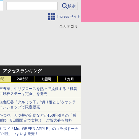
Impress サイト
全カテゴリ
アクセスランキング
時間
24時間
1週間
1カ月
吉野家、牛リブロースを熱々で提供する「極旨
牛鉄板ステーキ定食」を発売
鎌倉紅谷「クルミッ子」“切り落とし”をオンラ
インショップで限定販売
かつや、カツ丼や定食などが150円引きの「感
謝祭」8日間限定で実施！ ご飯大盛も無料
ミスド「Mrs. GREEN APPLE」のコラボドーナ
ツ4種、いよいよ発売！