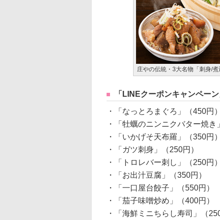
庄やの伝統・3大名物「刺身/煮
「LINEクーポンキャンペー
・「なっとろまぐろ」（450円
・「牡蠣のニンニクバター焼き」
・「いかげそ天布羅」（350円
・「ガツ刺身」（250円）
・「トロレバー刺し」（250円
・「お出汁豆腐」（350円）
・「一口屋台餃子」（550円）
・「茄子味噌炒め」（400円）
・「海鮮ミニちらし寿司」（25