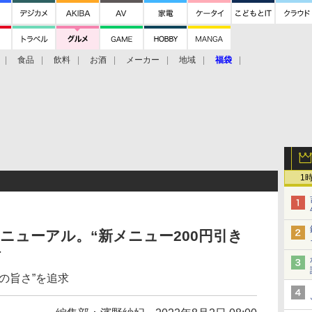
食品
飲料
お酒
メーカー
地域
福袋
1
リニューアル。“新メニュー200円引き
信
の旨さ”を追求