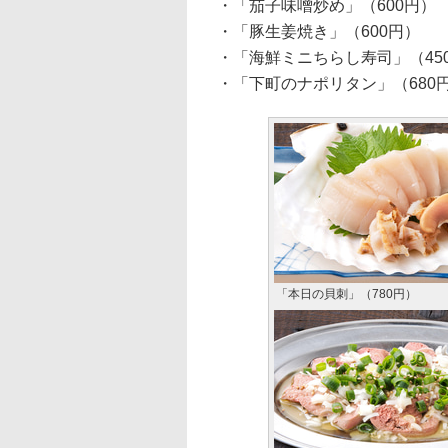
・「茄子味噌炒め」（600円）
・「豚生姜焼き」（600円）
・「海鮮ミニちらし寿司」（45
・「下町のナポリタン」（680
「本日の貝刺」（780円）