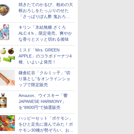
焼きたてのかるび、粗めの大
根おろしをたっぷりのせた
「さっぱりぽん酢 鬼おろし
牛カルビ丼」など4品を発売
キリン「氷結無糖 ざくろ
ALC.4％」限定発売。爽やか
な香りとスッと切れる後味
ミスド「Mrs. GREEN
APPLE」のコラボドーナツ4
種、いよいよ発売！
鎌倉紅谷「クルミッ子」“切
り落とし”をオンラインショ
ップで限定販売
Amazon、ウイスキー「響
JAPANESE HARMONY」
を“8800円”で抽選販売
ハッピーセット「ポケモン」
をひと足先に遊んでみた！ポ
ケモン30種が勢ぞろい、おも