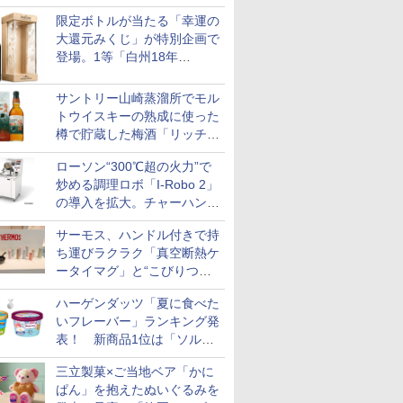
ちゃ同士でパネルの付け替え
限定ボトルが当たる「幸運の
もできる
大還元みくじ」が特別企画で
登場。1等「白州18年
LIMITED EDITION」2等「白
州12年」
サントリー山崎蒸溜所でモル
トウイスキーの熟成に使った
樽で貯蔵した梅酒「リッチア
ンバースモーキー2026」限
ローソン“300℃超の火力”で
定発売
炒める調理ロボ「I-Robo 2」
の導入を拡大。チャーハンや
焼きそばをできたて提供
サーモス、ハンドル付きで持
ち運びラクラク「真空断熱ケ
ータイマグ」と“こびりつき
にくさ2倍”のフライパンを発
ハーゲンダッツ「夏に食べた
売
いフレーバー」ランキング発
表！ 新商品1位は「ソルテ
ィキャラメル＆ピスタチオ」
三立製菓×ご当地ベア「かに
ぱん」を抱えたぬいぐるみを