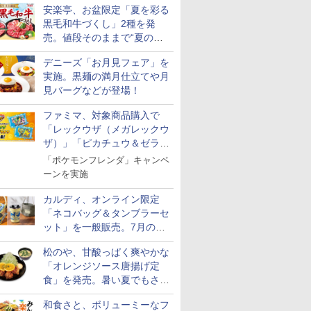
安楽亭、お盆限定「夏を彩る
黒毛和牛づくし」2種を発
売。値段そのままで“夏の巻
き野菜”付き
デニーズ「お月見フェア」を
実施。黒麺の満月仕立てや月
ス【白
新潟県産新之助 無洗米
新潟ケンベイ【精米】
新潟県産コシヒカリ (5
新米予約 
お米 米
5kg 令和7年産
新潟県産にじのきらめ
㎏) 精米 令和7年産 お
【家計お助
見バーグなどが登場！
令和7年
き 5kg 令和7年産
米のたかさか
10kg 令
￥3,836
産 あきた
ファミマ、対象商品購入で
￥3,056
￥3,893
￥5,780
米 単一原料
「レックウザ（メガレックウ
米 (5kg×2
ザ）」「ピカチュウ＆ゼラオ
ラ」のフレンダピックがもら
「ポケモンフレンダ」キャンペ
える！
ーンを実施
7
7
7
8
8
8
9
9
9
10
10
10
カルディ、オンライン限定
「ネコバッグ＆タンブラーセ
ット」を一般販売。7月の抽
選販売の当選無効分
松のや、甘酸っぱく爽やかな
「オレンジソース唐揚げ定
食」を発売。暑い夏でもさっ
シングルモ
ル カップ
 オーブン
甲州韮崎 オリジナル ブ
マルちゃん マルちゃん
日立 過熱水蒸気 オーブ
ティーチャーズ ハイラ
カップヌードル パクチ
コンフィー(COMFEE')
ブラックニッカ ウイス
日清麺職人 醤油 [丸大
ER-D3000B-K(グラン
サントリー
人気 カップ
アイリスオ
ぱり！
ー 白州
 しょうゆ
ム ビスト
レンド ウイスキー 4リ
ZUBAAAN! 横浜家系
ンレンジ ヘルシーシェ
ンドクリーム 4000ml
ー香るトムヤムクンヌ
スチームオーブンレン
キー4000ml ブラック
豆醤油使用 豊かな旨味
ブラック) 石窯ドーム
ルト ウイ
詰め合わせ 
ーム トー
和食さと、ボリューミーなフ