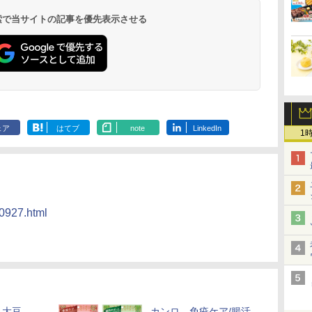
メン
ー ウイスキー ハイボー
ドヌードル 高たんぱく
15L 一人暮らし 二人暮
容量 4リットル
らーめん 108g×10袋 保
窯ドーム ER-D80A(K)
スキー500ml アサヒ [
麺 78g×20個
XJ1-B ブラック 30L 2
Story of the D
高たんぱく&低
ロ 最高峰モデル
イン
操作
ル 缶
&低糖質 さらに塩分控
らし スチーム調理 フラ
存食 備蓄
ブラック 250℃ 1段調
日本 500ml ]【中元 ギ
段調理 コンベクション
2026 化粧箱入 
らに塩分控え
段 おまかせグ
 検索で当サイトの記事を優先表示させる
￥4,930
￥3,248
￥26,130
￥4,345
￥2,323
￥34,546
￥4,402
￥3,475
￥44,800
￥19,860
￥3,103
￥118,000
に
し
えめ 78g×12個
ットテーブル トースト
理 フラットテーブル
フト プレゼント 贈り
トースト機能
75g×12個
細・64眼ス
ク
!
機能 自動メニュー33種
電子レンジ 赤外線セン
物に】
サー 時短料理
パ
ー
簡単お手入れ ブラック
サー ノンフライ調理
携 ブラック N
ス
YRZ-WF150TV(B)
簡単お手入れ 小型 新
UBS10D-K
 ワ
生活 一人暮らし 二人
単
暮らし ファミリー
ェア
はてブ
note
LinkedIn
1
20927.html
、大豆
カンロ、免疫ケア/腸活