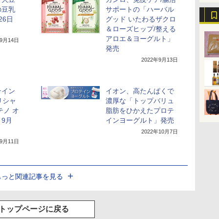
の豆乳
サポートの「ハーバル
26日
グッド いたわるザクロ
＆ローズヒップ/整える
アロエ＆ヨーグルト」
年9月14日
発売
2022年9月13日
テイン
イオン、高たんぱくで
リシャ
濃厚な「トップバリュ
テノ オ
脂肪をひかえたプロテ
9月
インヨーグルト」発売
2022年10月7日
年9月11日
もっと関連記事を見る
トップページに戻る