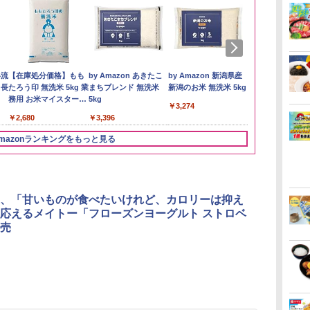
い流
【在庫処分価格】もも
by Amazon あきたこ
by Amazon 新潟県産
フクテイライ
 長
たろう印 無洗米 5kg 業
まちブレンド 無洗米
新潟のお米 無洗米 5kg
米】北東北産 
務用 お米マイスターブ
5kg
あきたこまち 
￥3,274
レンド
産 (5kg)
￥2,680
￥3,396
￥3,300
mazonランキングをもっと見る
3
3
3
4
4
4
5
5
5
6
6
6
、「甘いものが食べたいけれど、カロリーは抑え
応えるメイトー「フローズンヨーグルト ストロベ
売
リ
ん
 オ
角ハイボール
カップヌードル カップ
[山善] スチームオーブ
トリスウイスキー
国分 tabete だし麺 千
TOSHIBA(東芝) スチ
【数量限定】フロム・
カップヌードル レギュ
シャープ ウォーターオ
サントリー 
カップヌード
パナソニック
ボー
業務
段
350ml×24本 サントリ
ヌードルPRO シーフー
ンレンジ 省エネ 高効率
4000ml サントリー 大
葉県産はまぐりだし 塩
ームオーブンレンジ 石
ザ・バレル モルトウイ
ラー 日清食品 カップ
ーブン ヘルシオ AX-
ルト ウイスキ
ヌードルPRO
レンジ スチー