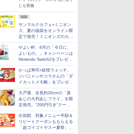
じも実施
福袋
サンマルクカフェ×ミニオン
ズ、夏の福袋をオンライン限
定で発売！ミニオンズのカッ
プと2500円相当のチケット
やよい軒、8月の「今日に、
付き
よいもの。」キャンペーンは
Nintendo Switch2をプレゼン
ト
かっぱ寿司×妖怪ウォッチ、
ジバニャンやコマさんの「ダ
イカットメモ帳」をプレゼン
ト
大戸屋、全長約20cmの「真
あじの大判あじフライ」を限
定発売。“200円引き”クーポ
ンも配信
出前館、対象メニュー半額＆
リピートクーポンももらえる
7
8
9
10
「超ゴイゴイヤスー夏祭」を
実施