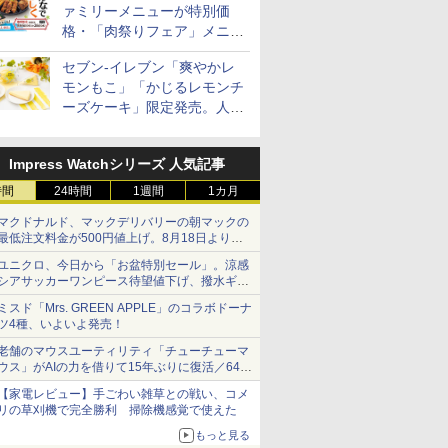
istillery
糖質 さ
 30L 2
ットル 日本 大容量
醤油豚骨 3食パック
フ 31L MRO-S8C W ホ
サントリー スコッチ ウ
ードル [世界三大スー
ジ 25L フラットテーブ
ニッカ リッチブレンド
とコク] 日清食品 カッ
過熱水蒸気オーブンレ
Story of th
個アソート
ブントース
ァミリーメニューが特別価
700ml
め
リル 高精
4000ml 4L
130g×3食
ワイト 重量センサー
イスキー 4リットル 大
プ] 日清食品 カップ麺
ル 発酵・トースト機能
【ウイスキー 日本】
プ麺 87g ×12個
ンジ 30L
2026 化粧
き 温度調節
￥3,725
￥341
￥39,837
￥6,414
￥2,594
￥19,780
￥6,359
￥1,552
￥49,800
￥23,000
￥2,050
￥4,220
格・「肉祭りフェア」メニュ
ピードセン
250℃1段式ワイドオー
容量
75g×12個
オートメニュー23種 オ
イマー機能
ーがテイクアウトに登場
 スマホ連
ブン
ーブン～250℃ レンジ
BLSOT-0
セブン-イレブン「爽やかレ
E-
~1000W高出力 全国対
ク
モンもこ」「かじるレモンチ
応 ヘルツフリー カップ
スチーム調理 予熱対応
ーズケーキ」限定発売。人気
自動脱臭 消音モード
シリーズから夏限定の味わい
【2年メーカー保証】
が登場
ブラック CF-EA261-
Impress Watchシリーズ 人気記事
BK
時間
24時間
1週間
1カ月
マクドナルド、マックデリバリーの朝マックの
最低注文料金が500円値上げ。8月18日より
1,500円から受付
ユニクロ、今日から「お盆特別セール」。涼感
シアサッカーワンピース待望値下げ、撥水ギア
ショーツは1990円に
ミスド「Mrs. GREEN APPLE」のコラボドーナ
ツ4種、いよいよ発売！
老舗のマウスユーティリティ「チューチューマ
ウス」がAIの力を借りて15年ぶりに復活／64bit
化、Windows 10/11、「Chrome」も走り回
【家電レビュー】手ごわい雑草との戦い、コメ
る。復活記念で2026年末まで500円
リの草刈機で完全勝利 掃除機感覚で使えた
もっと見る