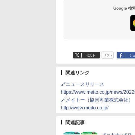
カ リッチブレンド
ク] 日清食品 カッ
水蒸気オーブンレ
Story of the Distillery
個アソート
ブントースター 2枚焼
4000ml ブラックニッ
インスタント カップ麺
し 二人暮らし フラット
ル 大容量
用 夜食 カップラー
調理 ブラック RE-
イスキー 日本】
87g ×12個
30L
2026 化粧箱入 700ml
き 温度調節 トレー タ
カクリア ウヰスキー
テーブル スチーム調理
ミニカップ麺 小腹 
WF232-B シンプル
Google
359
552
,800
￥23,000
￥2,050
￥4,220
￥4,358
￥1,939
￥22,800
￥6,063
￥1,451
￥29,480
イマー機能付 横型
【日本 アサヒ ウィスキ
自動メニュー19種搭載
スタント アウトドア
コンパクト 一人暮ら
BLSOT-011-B ブラッ
ー】 大容量 お得 4リッ
角皿付き ブラック
も ローリングストッ
二人暮らし らくチン
ク
トル
MRK-F250TSV(B)
大人買い おやつカン
（絶対湿度）センサ
ニー
ノンフライ調理 トー
ト スチームあたため
イドフラット庫内 簡
お手入れ
ポスト
リスト
シ
関連リンク
🔗ニュースリリース
https://www.meito.co.jp/news/202
🔗メイトー（協同乳業株式会社）
http://www.meito.co.jp/
関連記事
ポッカサッポロ