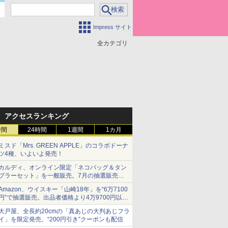
Impress サイト
全カテゴリ
アクセスランキング
時間
24時間
1週間
1カ月
ミスド「Mrs. GREEN APPLE」のコラボドーナ
ツ4種、いよいよ発売！
カルディ、オンライン限定「ネコバッグ＆タン
ブラーセット」を一般販売。7月の抽選販売の
当選無効分
Amazon、ウイスキー「山崎18年」を“6万7100
円”で抽選販売。出品者価格より4万9700円以上
お得
大戸屋、全長約20cmの「真あじの大判あじフラ
イ」を限定発売。“200円引き”クーポンも配信