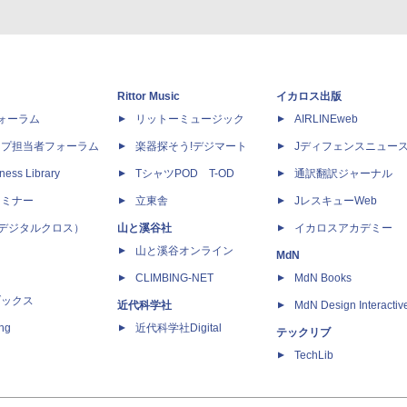
Rittor Music
イカロス出版
dフォーラム
リットーミュージック
AIRLINEweb
ップ担当者フォーラム
楽器探そう!デジマート
Jディフェンスニュー
ness Library
TシャツPOD T-OD
通訳翻訳ジャーナル
セミナー
立東舎
JレスキューWeb
 X（デジタルクロス）
山と溪谷社
イカロスアカデミー
山と溪谷オンライン
MdN
CLIMBING-NET
MdN Books
ブックス
近代科学社
MdN Design Interactiv
ing
近代科学社Digital
テックリブ
TechLib