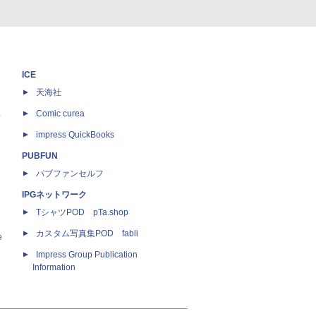
ICE
天海社
ス
Comic curea
impress QuickBooks
PUBFUN
パブファンセルフ
IPGネットワーク
TシャツPOD pTa.shop
カスタム写真集POD fabli
e
Impress Group Publication
Information