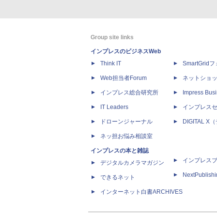
Group site links
インプレスのビジネスWeb
Think IT
SmartGri
Web担当者Forum
ネットショ
インプレス総合研究所
Impress Busi
IT Leaders
インプレス
ドローンジャーナル
DIGITAL
ネッ担お悩み相談室
インプレスの本と雑誌
インプレス
デジタルカメラマガジン
NextPublish
できるネット
インターネット白書ARCHIVES