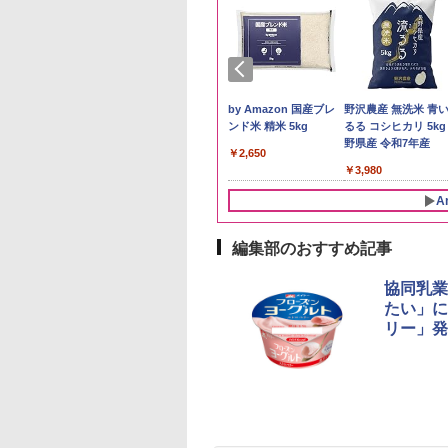
県産コシヒカリ (5
新米予約 令和8年産
by Amazon 国産ブレ
野沢農産 無洗米 青
 精米 令和7年産 お
【家計お助け米】米
ンド米 精米 5kg
るる コシヒカリ 5kg
たかさか
10kg 令和8年産 秋田県
野県産 令和7年産
￥2,650
産 あきたこまち 厳選
893
￥5,780
￥3,980
米 単一原料米100％ 白
米 (5kg×2袋)
A
編集部のおすすめ記事
10
10
10
1
1
1
2
2
2
協同乳業
たい」に
リー」発
ックニッカ ウイス
麺職人 醤油 [丸大
D3000B-K(グラン
サントリー シングルモ
人気 カップ麺 12種類
アイリスオーヤマ スチ
ブラックニッカ ニッカ
チキンラーメン どんぶ
[山善] スチームオーブ
角瓶 2700ml サント
【公式】ブタメン と
シャープ 過熱水蒸気
4000ml ブラック
油使用 豊かな旨味
ック) 石窯ドーム
ルト ウイスキー 山崎
詰め合わせ セット 12
ーム トースター オー
Nikka ウィスキー
り 85g×12個 日清食品
ンレンジ 25L 一人暮ら
ー ウイスキー ハイ
こつ味 35g×15個 | 
ーブンレンジ 23L 1