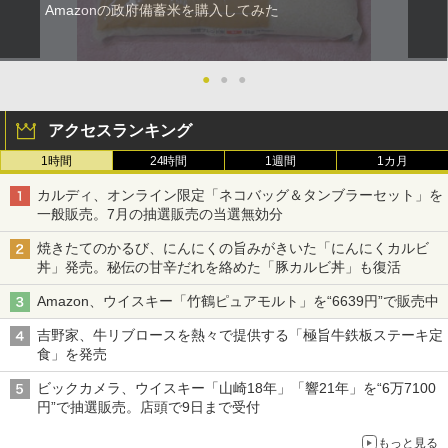
Amazonの政府備蓄米を購入してみた
●
●
●
アクセスランキング
1時間
24時間
1週間
1カ月
カルディ、オンライン限定「ネコバッグ＆タンブラーセット」を
一般販売。7月の抽選販売の当選無効分
焼きたてのかるび、にんにくの旨みがきいた「にんにくカルビ
丼」発売。秘伝の甘辛だれを絡めた「豚カルビ丼」も復活
Amazon、ウイスキー「竹鶴ピュアモルト」を“6639円”で販売中
吉野家、牛リブロースを熱々で提供する「極旨牛鉄板ステーキ定
食」を発売
ビックカメラ、ウイスキー「山崎18年」「響21年」を“6万7100
円”で抽選販売。店頭で9日まで受付
もっと見る