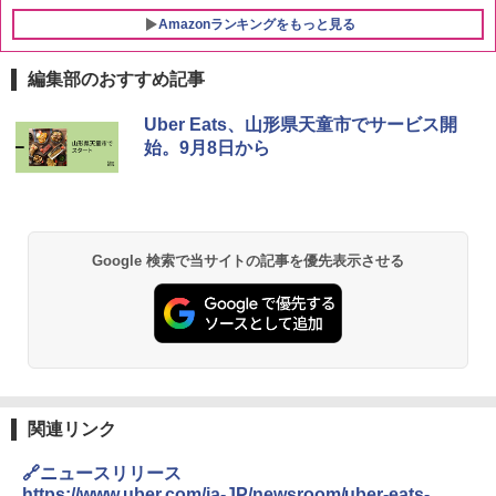
Amazonランキングをもっと見る
編集部のおすすめ記事
[山善] スチームオーブンレンジ 25L 一人
Uber Eats、山形県天童市でサービス開
1
暮らし 二人暮らし フラットテーブル ス
始。9月8日から
チーム調理 自動メニュー19種搭載 角皿
付き ブラック MRK-F250TSV(B)
￥22,800
Google 検索で当サイトの記事を優先表示させる
シャープ 過熱水蒸気 オーブンレンジ 26
2
L コンベクション 2段調理 ホワイト RE-
SS26B-W
￥32,800
関連リンク
【セット買い】 [山善] スチームオーブン
3
🔗ニュースリリース
レンジ 省エネ 高効率 15L 一人暮らし 二
https://www.uber.com/ja-JP/newsroom/uber-eats-