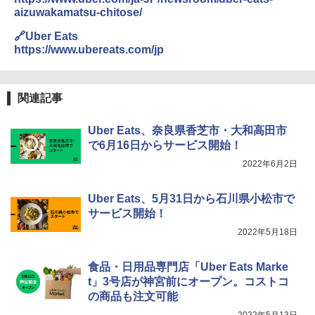
人暮らし フラットテーブル グレー YRZ-
aizuwakamatsu-chitose/
WF150TV(H) + 炊飯器 5.5合 マイコン式
低温調理 AMRC-10M(B) ブラック
🔗Uber Eats
https://www.ubereats.com/jp
￥34,280
関連記事
TOSHIBA(東芝) スチームオーブンレン
4
ジ 石窯ドーム ER-D80A(K) ブラック 25
0℃ 1段調理 フラットテーブル 電子レン
Uber Eats、奈良県香芝市・大和高田市
ジ 赤外線センサー ノンフライ調理 簡単
で6月16日からサービス開始！
お手入れ 小型 新生活 一人暮らし 二人暮
らし ファミリー
2022年6月2日
￥34,546
Uber Eats、5月31日から石川県小松市で
サービス開始！
2022年5月18日
シャープ ウォーターオーブン ヘルシオ
5
AX-XJ1-B ブラック 30L 2段調理 コンベ
クション トースト機能
食品・日用品専門店「Uber Eats Marke
t」3号店が神宮前にオープン。コストコ
￥44,800
の商品も注文可能
2022年5月13日