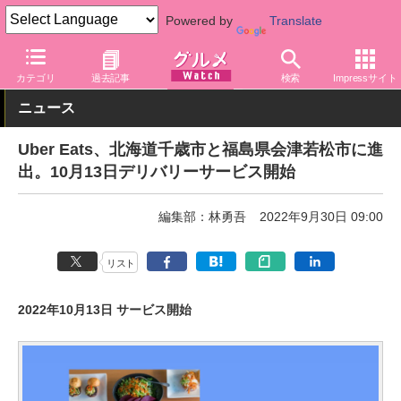
Powered by
Translate
グルメ Watch
サービス
デリバリー
カテゴリ
過去記事
検索
Impressサイト
ニュース
Uber Eats、北海道千歳市と福島県会津若松市に進
出。10月13日デリバリーサービス開始
編集部：林勇吾
2022年9月30日 09:00
リスト
2022年10月13日 サービス開始