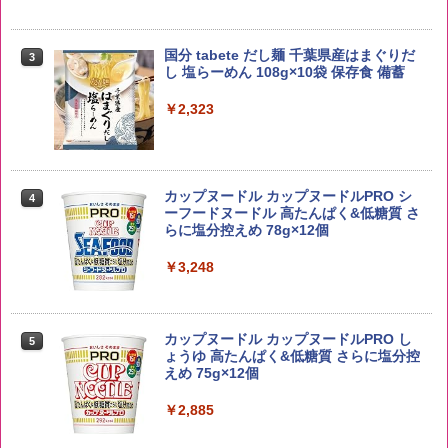
【在庫処分価格】ももたろう印 無洗米 5
3
kg 業務用 お米マイスターブレンド
角ハイボール 350ml×24本 サントリー ウ
3
国分 tabete だし麺 千葉県産はまぐりだ
3
イスキー ハイボール 缶
し 塩らーめん 108g×10袋 保存食 備蓄
￥2,680
￥4,927
￥2,323
新潟ケンベイ【精米】新潟県産にじのき
4
らめき 5kg 令和7年産
トリスウイスキー 4000ml サントリー 大
4
カップヌードル カップヌードルPRO シ
4
容量 4リットル
ーフードヌードル 高たんぱく&低糖質 さ
￥5,809
らに塩分控えめ 78g×12個
￥4,274
￥3,248
by Amazon あきたこまちブレンド 無洗
5
米 5kg
サントリー シングルモルト ウイスキー
5
カップヌードル カップヌードルPRO し
5
白州 Story of the Distillery 2026 化粧箱
ょうゆ 高たんぱく&低糖質 さらに塩分控
入 700ml
￥3,396
えめ 75g×12個
￥19,860
￥2,885