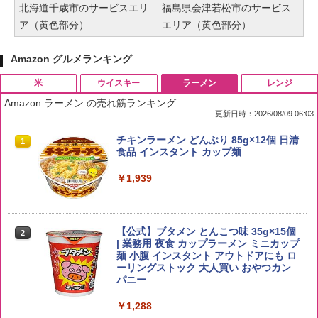
北海道千歳市のサービスエリ
福島県会津若松市のサービス
ア（黄色部分）
エリア（黄色部分）
Amazon グルメランキング
米
ウイスキー
ラーメン
レンジ
Amazon ラーメン の売れ筋ランキング
更新日時：2026/08/09 06:03
by Amazon 国産ブレンド米 精米 5kg
ブラックニッカ ニッカ Nikka ウィスキ
チキンラーメン どんぶり 85g×12個 日清
1
1
1
ー4000ml ブラックニッカクリア ウヰス
食品 インスタント カップ麺
キー 【日本 アサヒ ウィスキー】 大容量
￥2,650
お得 4リットル
￥1,939
￥4,358
【公式】ブタメン とんこつ味 35g×15個
2
野沢農産 無洗米 青い流るる コシヒカリ
2
| 業務用 夜食 カップラーメン ミニカップ
5kg 長野県産 令和7年産
角瓶 2700ml サントリー ウイスキー ハ
麺 小腹 インスタント アウトドアにも ロ
2
イボール 大容量
ーリングストック 大人買い おやつカン
￥3,980
パニー
￥6,055
￥1,288