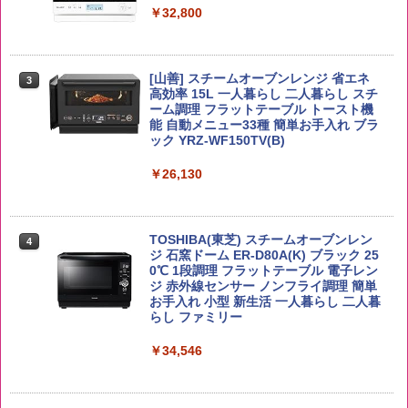
￥32,800
￥1,288
野沢農産 無洗米 青い流るる コシヒカリ
3
5kg 長野県産 令和7年産
角ハイボール 350ml×24本 サントリー ウ
[山善] スチームオーブンレンジ 省エネ
3
国分 tabete だし麺 千葉県産はまぐりだ
3
3
イスキー ハイボール 缶
高効率 15L 一人暮らし 二人暮らし スチ
し 塩らーめん 108g×10袋 保存食 備蓄
￥3,980
ーム調理 フラットテーブル トースト機
能 自動メニュー33種 簡単お手入れ ブラ
￥4,927
￥2,323
ック YRZ-WF150TV(B)
￥26,130
by Amazon あきたこまちブレンド 無洗
4
米 5kg
トリスウイスキー 4000ml サントリー 大
4
カップヌードル カップヌードルPRO シ
4
容量 4リットル
ーフードヌードル 高たんぱく&低糖質 さ
￥3,396
TOSHIBA(東芝) スチームオーブンレン
らに塩分控えめ 78g×12個
4
￥4,274
ジ 石窯ドーム ER-D80A(K) ブラック 25
0℃ 1段調理 フラットテーブル 電子レン
￥3,248
ジ 赤外線センサー ノンフライ調理 簡単
お手入れ 小型 新生活 一人暮らし 二人暮
新潟ケンベイ【精米】新潟県産にじのき
らし ファミリー
5
らめき 5kg 令和7年産
サントリー シングルモルト ウイスキー
5
カップヌードル カップヌードルPRO し
5
白州 Story of the Distillery 2026 化粧箱
￥34,546
ょうゆ 高たんぱく&低糖質 さらに塩分控
入 700ml
￥3,056
えめ 75g×12個
￥19,860
￥2,885