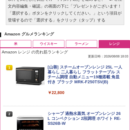
文内容編集・確認」の画面の下に「プレゼントがございます！
「選択する」ボタンをクリックしてください。」という項目が
登場するので「選択する」をクリック（タップ）する
Amazon グルメランキング
米
ウイスキー
ラーメン
レンジ
Amazon レンジ の売れ筋ランキング
更新日時：2026/08/08 18:03
by Amazon 国産ブレンド米 精米 5kg
ブラックニッカ ニッカ Nikka ウィスキ
チキンラーメン どんぶり 85g×12個 日清
[山善] スチームオーブンレンジ 25L 一人
1
1
1
1
ー4000ml ブラックニッカクリア ウヰス
食品 インスタント カップ麺
暮らし 二人暮らし フラットテーブル ス
キー 【日本 アサヒ ウィスキー】 大容量
チーム調理 自動メニュー19種搭載 角皿
￥2,650
お得 4リットル
付き ブラック MRK-F250TSV(B)
￥1,939
￥4,358
￥22,800
【公式】ブタメン とんこつ味 35g×15個
2
【在庫処分価格】ももたろう印 無洗米 5
2
| 業務用 夜食 カップラーメン ミニカップ
kg 業務用 お米マイスターブレンド
角瓶 2700ml サントリー ウイスキー ハ
シャープ 過熱水蒸気 オーブンレンジ 26
麺 小腹 インスタント アウトドアにも ロ
2
2
イボール 大容量
L コンベクション 2段調理 ホワイト RE-
ーリングストック 大人買い おやつカン
SS26B-W
￥2,680
パニー
￥6,055