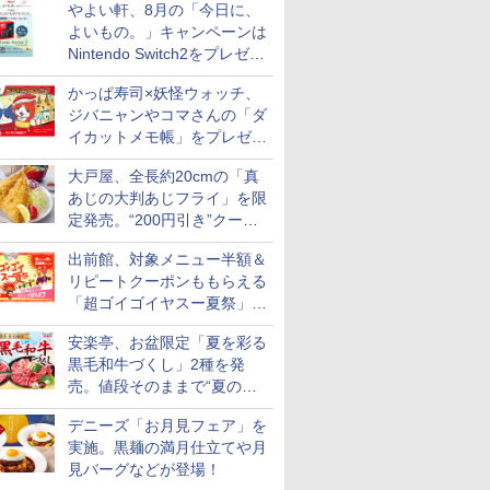
やよい軒、8月の「今日に、
付き
よいもの。」キャンペーンは
Nintendo Switch2をプレゼン
ト
かっぱ寿司×妖怪ウォッチ、
ジバニャンやコマさんの「ダ
イカットメモ帳」をプレゼン
ト
大戸屋、全長約20cmの「真
あじの大判あじフライ」を限
定発売。“200円引き”クーポ
ンも配信
出前館、対象メニュー半額＆
リピートクーポンももらえる
「超ゴイゴイヤスー夏祭」を
実施
安楽亭、お盆限定「夏を彩る
黒毛和牛づくし」2種を発
売。値段そのままで“夏の巻
き野菜”付き
デニーズ「お月見フェア」を
実施。黒麺の満月仕立てや月
見バーグなどが登場！