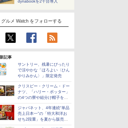
dynabookを2千台導入
グルメ Watch をフォローする
新記事
サントリー、残暑にぴったり
で涼やかな「ほろよい〈ひん
やりみかん〉」限定発売
クリスピー・クリーム・ドー
ナツ、「ハリー・ポッター」
の4つの寮や組分け帽子をイ
メージしたドーナツなど発売
ジャパネット、4年連続“単品
売上日本一”の「特大和洋お
せち2段重」を夏から販売。
73品・年越しそば付き