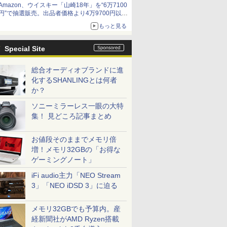
Amazon、ウイスキー「山崎18年」を“6万7100
円”で抽選販売。出品者価格より4万9700円以上
お得
もっと見る
Special Site
総合オーディオブランドに進
化するSHANLINGとは何者
か？
ソニーミラーレス一眼の大特
集！ 見どころ記事まとめ
お値段そのままでメモリ倍
増！メモリ32GBの「お得な
ゲーミングノート」
iFi audio主力「NEO Stream
3」「NEO iDSD 3」に迫る
メモリ32GBでも予算内。産
経新聞社がAMD Ryzen搭載