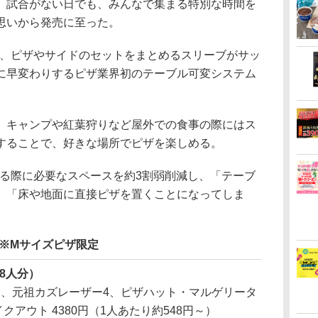
試合がない日でも、みんなで集まる特別な時間を
思いから発売に至った。
は、ピザやサイドのセットをまとめるスリーブがサッ
に早変わりするピザ業界初のテーブル可変システム
キャンプや紅葉狩りなど屋外での食事の際にはス
することで、好きな場所でピザを楽しめる。
る際に必要なスペースを約3割弱削減し、「テーブ
」「床や地面に直接ピザを置くことになってしま
」※Mサイズピザ限定
8人分）
ン、元祖カズレーザー4、ピザハット・マルゲリータ
イクアウト 4380円（1人あたり約548円～）