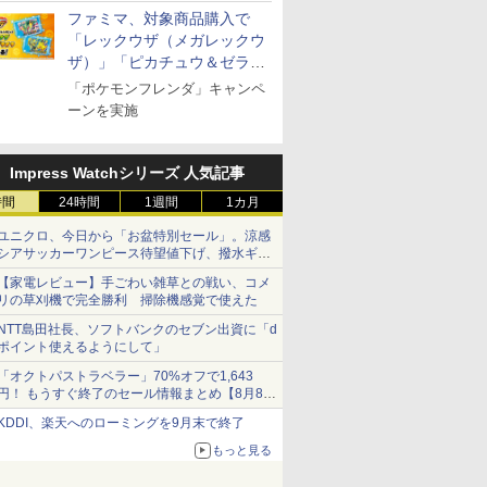
ファミマ、対象商品購入で
「レックウザ（メガレックウ
ザ）」「ピカチュウ＆ゼラオ
ラ」のフレンダピックがもら
「ポケモンフレンダ」キャンペ
える！
ーンを実施
Impress Watchシリーズ 人気記事
時間
24時間
1週間
1カ月
ユニクロ、今日から「お盆特別セール」。涼感
シアサッカーワンピース待望値下げ、撥水ギア
ショーツは1990円に
【家電レビュー】手ごわい雑草との戦い、コメ
リの草刈機で完全勝利 掃除機感覚で使えた
NTT島田社長、ソフトバンクのセブン出資に「d
ポイント使えるようにして」
「オクトパストラベラー」70%オフで1,643
円！ もうすぐ終了のセール情報まとめ【8月8日
更新】
KDDI、楽天へのローミングを9月末で終了
ニンテンドーeショップでは「大神 絶景版」が
67%オフで990円
もっと見る