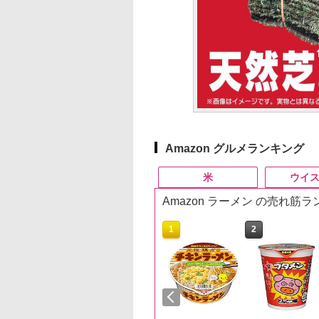
Amazon グルメランキング
米
ウイ
Amazon ラーメン の売れ筋
10
10
10
1
1
1
2
2
2