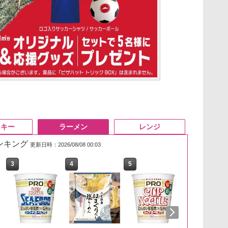
スキー
ラーメン
レンジ
ランキング
更新日時：2026/08/08 00:03
3
3
3
4
4
4
5
5
5
6
6
6