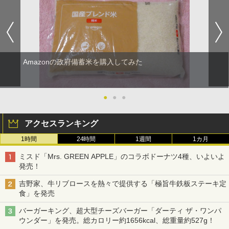
Amazonの政府備蓄米を購入してみた
●
●
●
アクセスランキング
1時間
24時間
1週間
1カ月
ミスド「Mrs. GREEN APPLE」のコラボドーナツ4種、いよいよ
発売！
吉野家、牛リブロースを熱々で提供する「極旨牛鉄板ステーキ定
食」を発売
バーガーキング、超大型チーズバーガー「ダーティ ザ・ワンパ
ウンダー」を発売。総カロリー約1656kcal、総重量約527g！