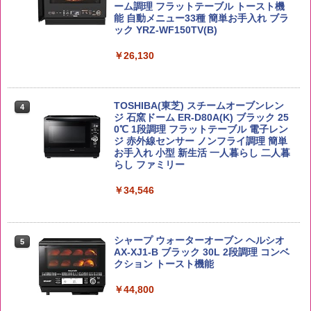
￥2,680
ーム調理 フラットテーブル トースト機
能 自動メニュー33種 簡単お手入れ ブラ
￥4,939
￥2,323
ック YRZ-WF150TV(B)
￥26,130
by Amazon あきたこまちブレンド 無洗
4
米 5kg
トリスウイスキー 4000ml サントリー 大
4
カップヌードル カップヌードルPRO シ
4
容量 4リットル
ーフードヌードル 高たんぱく&低糖質 さ
￥3,396
TOSHIBA(東芝) スチームオーブンレン
らに塩分控えめ 78g×12個
4
￥4,345
ジ 石窯ドーム ER-D80A(K) ブラック 25
0℃ 1段調理 フラットテーブル 電子レン
￥2,989
ジ 赤外線センサー ノンフライ調理 簡単
お手入れ 小型 新生活 一人暮らし 二人暮
by Amazon 新潟県産 新潟のお米 無洗米
らし ファミリー
5
5kg
サントリー シングルモルト ウイスキー
5
マルちゃん マルちゃんZUBAAAN! 横浜
5
白州 Story of the Distillery 2026 化粧箱
￥34,546
家系醤油豚骨 3食パック 130g×3食
入 700ml
￥3,274
￥341
￥20,000
シャープ ウォーターオーブン ヘルシオ
5
AX-XJ1-B ブラック 30L 2段調理 コンベ
クション トースト機能
￥44,800