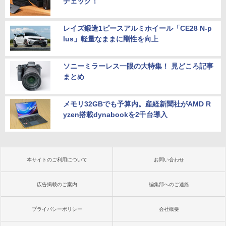
チェック！
レイズ鍛造1ピースアルミホイール「CE28 N-p
lus」軽量なままに剛性を向上
ソニーミラーレス一眼の大特集！ 見どころ記事
まとめ
メモリ32GBでも予算内。産経新聞社がAMD R
yzen搭載dynabookを2千台導入
本サイトのご利用について
お問い合わせ
広告掲載のご案内
編集部へのご連絡
プライバシーポリシー
会社概要