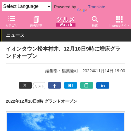
Powered by
Translate
グルメ Watch
店舗
スーパー
イオン
カテゴリ
過去記事
検索
Impressサイト
ニュース
イオンタウン松本村井、12月10日9時に増床グラ
ンドオープン
編集部：稲葉隆司
2022年11月14日 19:00
リスト
2022年12月10日9時 グランドオープン