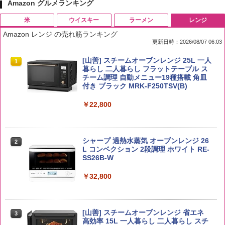
Amazon グルメランキング
米
ウイスキー
ラーメン
レンジ
Amazon レンジ の売れ筋ランキング
更新日時：2026/08/07 06:03
by Amazon 国産ブレンド米 精米 5kg
ブラックニッカ ニッカ Nikka ウィスキ
チキンラーメン どんぶり 85g×12個 日清
[山善] スチームオーブンレンジ 25L 一人
1
1
1
1
ー4000ml ブラックニッカクリア ウヰス
食品 インスタント カップ麺
暮らし 二人暮らし フラットテーブル ス
キー 【日本 アサヒ ウィスキー】 大容量
チーム調理 自動メニュー19種搭載 角皿
￥2,650
お得 4リットル
付き ブラック MRK-F250TSV(B)
￥1,939
￥4,356
￥22,800
【公式】ブタメン とんこつ味 35g×15個
2
野沢農産 無洗米 青い流るる コシヒカリ
2
| 業務用 夜食 カップラーメン ミニカップ
5kg 長野県産 令和7年産
角瓶 2700ml サントリー ウイスキー ハ
シャープ 過熱水蒸気 オーブンレンジ 26
麺 小腹 インスタント アウトドアにも ロ
2
2
イボール 大容量
L コンベクション 2段調理 ホワイト RE-
ーリングストック 大人買い おやつカン
SS26B-W
￥3,980
パニー
￥6,054
￥32,800
￥1,451
【在庫処分価格】ももたろう印 無洗米 5
3
kg 業務用 お米マイスターブレンド
角ハイボール 350ml×24本 サントリー ウ
[山善] スチームオーブンレンジ 省エネ
3
国分 tabete だし麺 千葉県産はまぐりだ
3
3
イスキー ハイボール 缶
高効率 15L 一人暮らし 二人暮らし スチ
し 塩らーめん 108g×10袋 保存食 備蓄