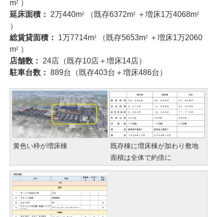
m
）
2
延床面積：
2万440m
（既存6372m
＋増床1万4068m
2
2
2
）
総賃貸面積：
1万7714m
（既存5653m
＋増床1万2060
2
2
m
）
2
店舗数：
24店（既存10店＋増床14店）
駐車台数：
889台（既存403台＋増床486台）
黄色い枠が増床棟
既存棟に増床棟が加わり敷地
面積は全体で約倍に