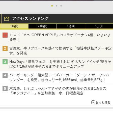
●
●
●
アクセスランキング
1時間
24時間
1週間
1カ月
ミスド「Mrs. GREEN APPLE」のコラボドーナツ4種、いよいよ
発売！
吉野家、牛リブロースを熱々で提供する「極旨牛鉄板ステーキ定
食」を発売
NewDays「増量フェス」を実施！おにぎり/サンドイッチ/焼きそ
ばなど16品が値段そのままでボリュームアップ
バーガーキング、超大型チーズバーガー「ダーティ ザ・ワンパ
ウンダー」を発売。総カロリー約1656kcal、総重量約527g！
木曽路、しゃぶしゃぶ・すきやきの肉が値段そのまま1.5倍の
「キソジナイト」を追加実施！水・日曜夜限定
もっと見る