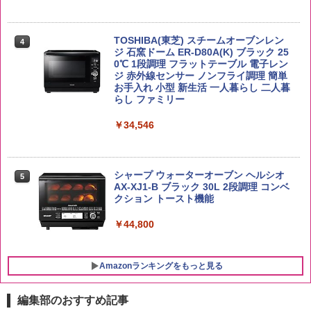
by Amazon あきたこまちブレンド 無洗
4
米 5kg
トリスウイスキー 4000ml サントリー 大
4
カップヌードル カップヌードルPRO シ
4
容量 4リットル
ーフードヌードル 高たんぱく&低糖質 さ
￥3,396
TOSHIBA(東芝) スチームオーブンレン
らに塩分控えめ 78g×12個
4
￥4,345
ジ 石窯ドーム ER-D80A(K) ブラック 25
0℃ 1段調理 フラットテーブル 電子レン
￥2,989
ジ 赤外線センサー ノンフライ調理 簡単
お手入れ 小型 新生活 一人暮らし 二人暮
by Amazon 新潟県産 新潟のお米 無洗米
らし ファミリー
5
5kg
サントリー シングルモルト ウイスキー
5
マルちゃん マルちゃんZUBAAAN! 横浜
5
白州 Story of the Distillery 2026 化粧箱
￥34,546
家系醤油豚骨 3食パック 130g×3食
入 700ml
￥3,274
￥341
￥20,000
シャープ ウォーターオーブン ヘルシオ
5
AX-XJ1-B ブラック 30L 2段調理 コンベ
クション トースト機能
￥44,800
Amazonランキングをもっと見る
編集部のおすすめ記事