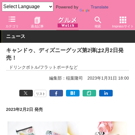
Powered by
Translate
グルメ Watch
関連商品
グッズ
ボトル・マグ
カテゴリ
過去記事
検索
Impressサイト
ニュース
キャンドゥ、ディズニーグッズ第2弾は2月2日発
売！
ドリンクボトル/フラットポーチなど
編集部：稲葉隆司
2023年1月31日 18:00
リスト
2023年2月2日 発売