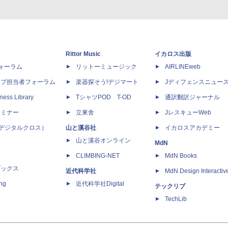
Rittor Music
イカロス出版
dフォーラム
リットーミュージック
AIRLINEweb
ップ担当者フォーラム
楽器探そう!デジマート
Jディフェンスニュー
ness Library
TシャツPOD T-OD
通訳翻訳ジャーナル
セミナー
立東舎
JレスキューWeb
 X（デジタルクロス）
山と溪谷社
イカロスアカデミー
山と溪谷オンライン
MdN
CLIMBING-NET
MdN Books
ブックス
近代科学社
MdN Design Interactiv
ing
近代科学社Digital
テックリブ
TechLib