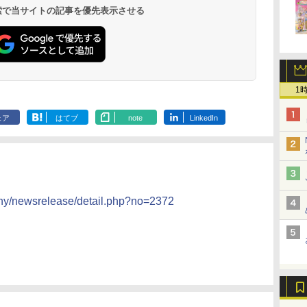
イン
存食 備蓄
らし スチーム調理 フラ
&低糖質 さらに塩分控
ブラック 250℃ 1段調
130g×3食
段調理 コンベクション
らに塩分控え
段 おまかせグ
 検索で当サイトの記事を優先表示させる
￥2,323
￥26,130
￥2,989
￥34,546
￥341
￥44,800
￥3,103
￥118,000
に
ットテーブル トースト
えめ 78g×12個
理 フラットテーブル
トースト機能
75g×12個
細・64眼ス
ク
機能 自動メニュー33種
電子レンジ 赤外線セン
サー 時短料理
パ
簡単お手入れ ブラック
サー ノンフライ調理
携 ブラック N
YRZ-WF150TV(B)
簡単お手入れ 小型 新
UBS10D-K
生活 一人暮らし 二人
暮らし ファミリー
1
ェア
はてブ
note
LinkedIn
any/newsrelease/detail.php?no=2372