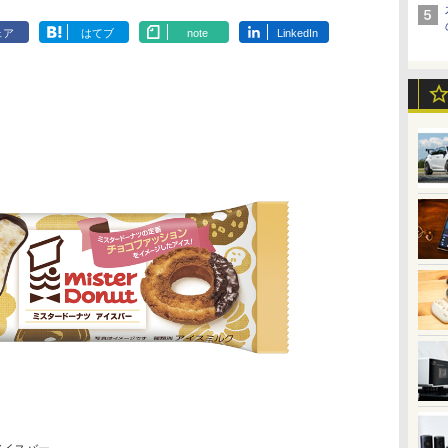
ェア
はてブ
note
LinkedIn