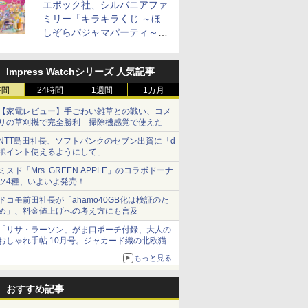
め
リル 高精
ロストブラック 熱風コ
エポック社、シルバニアファ
プ] 日清食品 カップ麺
ル 発酵・トースト機能
プ麺 87g ×12個
ンジ 30L
き 温度調節
加
￥3,475
￥49,718
￥2,594
￥19,780
￥1,552
￥56,880
￥2,050
￥4,220
ピードセン
ンベクション 2段式 W
75g×12個
オートメニュー23種 オ
イマー機能
ミリー「キラキラくじ ～ほ
 スマホ連
スキャン［メーカー保
ーブン～250℃ レンジ
BLSOT-0
しぞらパジャマパーティ～」
E-
証1年／お手入れ簡単設
~1000W高出力 全国対
ク
を発売。人形/家具/建物など
計］
応 ヘルツフリー カップ
スチーム調理 予熱対応
Impress Watchシリーズ 人気記事
自動脱臭 消音モード
【2年メーカー保証】
時間
24時間
1週間
1カ月
ブラック CF-EA261-
BK
【家電レビュー】手ごわい雑草との戦い、コメ
リの草刈機で完全勝利 掃除機感覚で使えた
NTT島田社長、ソフトバンクのセブン出資に「d
ポイント使えるようにして」
ミスド「Mrs. GREEN APPLE」のコラボドーナ
ツ4種、いよいよ発売！
ドコモ前田社長が「ahamo40GB化は検証のた
め」、料金値上げへの考え方にも言及
「リサ・ラーソン」がま口ポーチ付録、大人の
おしゃれ手帖 10月号。ジャカード織の北欧猫デ
ザイン
もっと見る
おすすめ記事