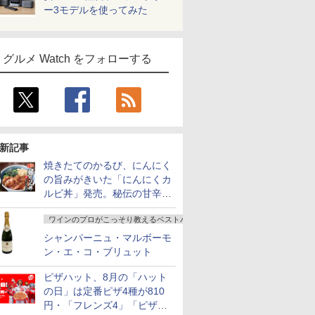
ー3モデルを使ってみた
グルメ Watch をフォローする
新記事
焼きたてのかるび、にんにく
の旨みがきいた「にんにくカ
ルビ丼」発売。秘伝の甘辛だ
れを絡めた「豚カルビ丼」も
ワインのプロがこっそり教えるベストバイ
復活
シャンパーニュ・マルボーモ
ン・エ・コ・ブリュット
ピザハット、8月の「ハット
の日」は定番ピザ4種が810
円・「フレンズ4」「ピザハ