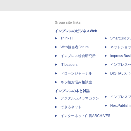
Group site links
インプレスのビジネスWeb
Think IT
SmartGri
Web担当者Forum
ネットショ
インプレス総合研究所
Impress Busi
IT Leaders
インプレス
ドローンジャーナル
DIGITAL
ネッ担お悩み相談室
インプレスの本と雑誌
インプレス
デジタルカメラマガジン
NextPublish
できるネット
インターネット白書ARCHIVES