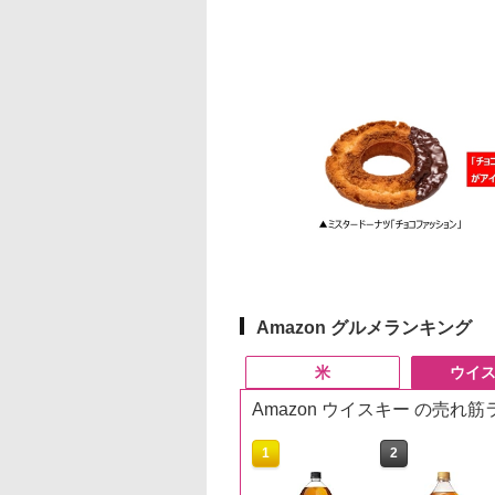
Amazon グルメランキング
米
ウイ
Amazon ウイスキー の売れ
10
10
1
1
2
2