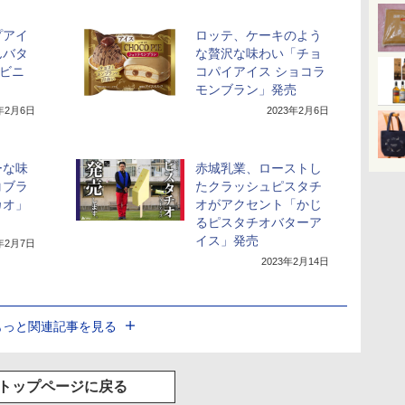
プアイ
ロッテ、ケーキのよう
んバタ
な贅沢な味わい「チョ
ンビニ
コパイアイス ショコラ
モンブラン」発売
3年2月6日
2023年2月6日
ーな味
赤城乳業、ローストし
コブラ
たクラッシュピスタチ
カオ」
オがアクセント「かじ
るピスタチオバターア
イス」発売
3年2月7日
2023年2月14日
もっと関連記事を見る
トップページに戻る