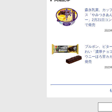
森永乳業、カッ
ス「やみつきあ
ー」2月21日コ
で発売
202
ブルボン、ビタ
わい「濃厚チョ
ウニーほろ苦カ
発売
202