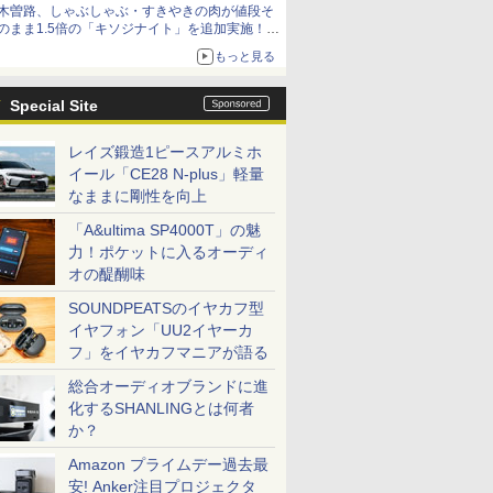
木曽路、しゃぶしゃぶ・すきやきの肉が値段そ
のまま1.5倍の「キソジナイト」を追加実施！
水・日曜夜限定
もっと見る
Special Site
レイズ鍛造1ピースアルミホ
イール「CE28 N-plus」軽量
なままに剛性を向上
「A&ultima SP4000T」の魅
力！ポケットに入るオーディ
オの醍醐味
SOUNDPEATSのイヤカフ型
イヤフォン「UU2イヤーカ
フ」をイヤカフマニアが語る
総合オーディオブランドに進
化するSHANLINGとは何者
か？
Amazon プライムデー過去最
安! Anker注目プロジェクタ