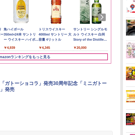
い流
リ
【在庫処分価格】もも
角ハイボール
by Amazon あきたこ
トリスウイスキー
by Amazon 新潟県産
サントリー シングルモ
新潟県産新之
【数量限定】
 長
ボー
たろう印 無洗米 5kg 業
350ml×24本 サントリ
まちブレンド 無洗米
4000ml サントリー 大
新潟のお米 無洗米 5kg
ルト ウイスキー 白州
5kg 令和7年
ザ・バレル 
務用 お米マイスターブ
ー ウイスキー ハイボー
5kg
容量 4リットル
Story of the Distillery
スキー500ml 
￥3,274
￥3,836
レンド
ル 缶
2026 化粧箱入 700ml
日本 500ml 
￥2,680
￥4,939
￥3,396
￥4,345
￥20,000
￥4,402
フト プレゼン
に】
mazonランキングをもっと見る
3
3
4
4
5
5
6
6
「ガトーショコラ」発売30周年記念「ミニガトー
」発売
ん
 オ
国分 tabete だし麺 千
[山善] スチームオーブ
カップヌードル カップ
TOSHIBA(東芝) スチ
マルちゃん マルちゃん
シャープ ウォーターオ
カップヌード
パナソニック
業務
コン
葉県産はまぐりだし 塩
ンレンジ 省エネ 高効率
ヌードルPRO シーフー
ームオーブンレンジ 石
ZUBAAAN! 横浜家系
ーブン ヘルシオ AX-
ヌードルPRO
レンジ スチー
メン
ホ
らーめん 108g×10袋 保
15L 一人暮らし 二人暮
ドヌードル 高たんぱく
窯ドーム ER-D80A(K)
醤油豚骨 3食パック
XJ1-B ブラック 30L 2
高たんぱく&低
ロ 最高峰モデル