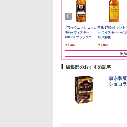
予約 令和8年産
トリー シングルモ
by Amazon 秋田県産
ジムビーム 4000ml サ
by Amazon 国産ブレ
ブラックニッカ ニッカ
野沢農産 無洗米 青
角瓶 2700ml サント
計お助け米】米
 ウイスキー 山崎
あきたこまち 無洗米
ントリー バーボン ウ
ンド米 精米 5kg
Nikka ウィスキー
るる コシヒカリ 5kg
ー ウイスキー ハイ
kg 令和8年産 秋田県
y of the Distillery
5kg 令和7年産 産地精
イスキー アメリカ合衆
4000ml ブラックニッ
野県産 令和7年産
ル 大容量
￥2,650
あきたこまち 厳選
6 化粧箱入 700ml
米
国 大容量 4リットル
カクリア ウヰスキー
780
,600
￥3,497
￥6,177
￥4,356
￥3,980
￥6,054
単一原料米100％ 白
【日本 アサヒ ウィスキ
5kg×2袋)
ー】 大容量 お得 4リッ
A
トル
編集部のおすすめ記事
10
10
1
1
2
2
森永製菓
ショコラ
麺職人 醤油 [丸大
D3000B-K(グラン
人気 カップ麺 12種類
アイリスオーヤマ スチ
チキンラーメン どんぶ
[山善] スチームオーブ
【公式】ブタメン と
シャープ 過熱水蒸気
油使用 豊かな旨味
ック) 石窯ドーム
詰め合わせ セット 12
ーム トースター オー
り 85g×12個 日清食品
ンレンジ 25L 一人暮ら
こつ味 35g×15個 | 
ーブンレンジ 26L 
ク] 日清食品 カッ
水蒸気オーブンレ
個アソート
ブントースター 2枚焼
インスタント カップ麺
し 二人暮らし フラット
用 夜食 カップラー
ベクション 2段調理 