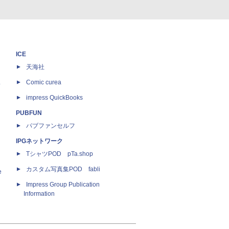
ICE
天海社
ス
Comic curea
impress QuickBooks
PUBFUN
パブファンセルフ
IPGネットワーク
TシャツPOD pTa.shop
カスタム写真集POD fabli
e
Impress Group Publication
Information