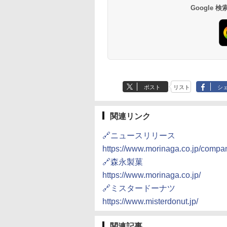
87g ×12個
30L
き 温度調節 トレー タ
テーブル スチーム調理
ミニカップ麺 小腹 
ワイト RE-SS26B-W
Google
552
,880
￥2,050
￥4,220
￥1,939
￥22,800
￥1,451
￥32,800
イマー機能付 横型
自動メニュー19種搭載
スタント アウトドア
BLSOT-011-B ブラッ
角皿付き ブラック
も ローリングストッ
ク
MRK-F250TSV(B)
大人買い おやつカン
ニー
ポスト
リスト
シ
関連リンク
🔗ニュースリリース
https://www.morinaga.co.jp/comp
🔗森永製菓
https://www.morinaga.co.jp/
🔗ミスタードーナツ
https://www.misterdonut.jp/
関連記事