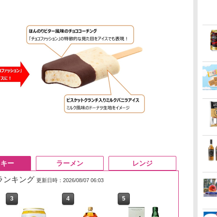
スキー
ラーメン
レンジ
筋ランキング
更新日時：2026/08/07 06:03
3
3
4
4
5
5
6
6