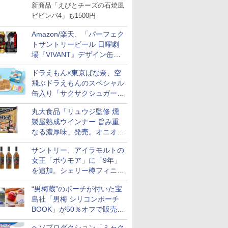
ット・ベスト4」値下げ
新商品「えびとチーズの石焼風
ビビンバ4」も1500円
Amazon/楽天、「パーフェク
トサントリービール 日曜劇
場『VIVANT』デザイン缶」
販売開始
ドラえもん×東京ばな奈、空
飛ぶドラえもんのスペシャル
缶入り「サクサクシュガーバ
ター」を発売
丸大食品「リュウジ監修 燻
製屋熟成ウインナー 旨み重
なる濃厚味」発売。オニオン
やガーリックの食べ応え
サントリー、アイラモルトの
女王「ボウモア」に「9年」
を追加。シェリー樽フィニッ
シュの12/15/18年も通年販売
“男梅蔵”のポーチが付いた宝
に
島社「男梅 シリコンポーチ
7
7
BOOK」が50％オフで販売
8
8
9
9
10
10
中！
ヘソプロダクション「ミャク