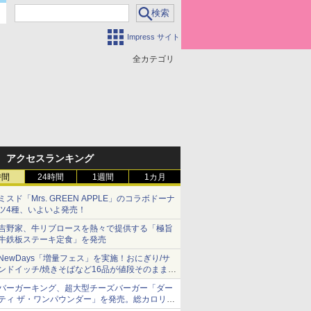
Impress サイト
全カテゴリ
アクセスランキング
時間
24時間
1週間
1カ月
ミスド「Mrs. GREEN APPLE」のコラボドーナ
ツ4種、いよいよ発売！
吉野家、牛リブロースを熱々で提供する「極旨
牛鉄板ステーキ定食」を発売
NewDays「増量フェス」を実施！おにぎり/サ
ンドイッチ/焼きそばなど16品が値段そのままで
ボリュームアップ
バーガーキング、超大型チーズバーガー「ダー
ティ ザ・ワンパウンダー」を発売。総カロリー
約1656kcal、総重量約527g！