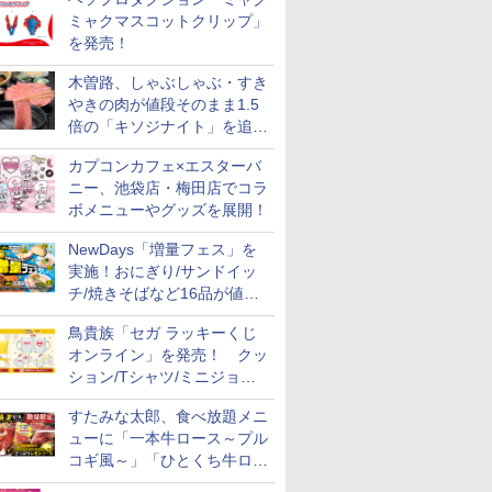
ミャクマスコットクリップ」
を発売！
木曽路、しゃぶしゃぶ・すき
やきの肉が値段そのまま1.5
助 無洗米
フロム・
フクテイライス【白
甲州韮崎 オリジナル ブ
新潟県産コシヒカリ (5
ティーチャーズ ハイラ
新米予約 令和8年産
サントリー シングルモ
by Amaz
ジムビーム 4
倍の「キソジナイト」を追加
産
モルトウイ
米】北東北産 お米 米
レンド ウイスキー 4リ
㎏) 精米 令和7年産 お
ンドクリーム 4000ml
【家計お助け米】米
ルト ウイスキー 山崎
あきたこま
ントリー 
アサヒ [
あきたこまち 令和7年
ットル 日本 大容量
米のたかさか
サントリー スコッチ ウ
10kg 令和8年産 秋田県
Story of the Distillery
5kg 令和
イスキー 
実施！水・日曜夜限定
]【中元 ギ
産 (5kg)
4000ml 4L
イスキー 4リットル 大
産 あきたこまち 厳選
2026 化粧箱入 700ml
米
国 大容量 
カプコンカフェ×エスターバ
￥3,300
￥3,740
￥3,893
￥6,414
￥5,780
￥17,600
￥3,497
￥6,177
ト 贈り物
容量
米 単一原料米100％ 白
ニー、池袋店・梅田店でコラ
米 (5kg×2袋)
ボメニューやグッズを展開！
NewDays「増量フェス」を
実施！おにぎり/サンドイッ
チ/焼きそばなど16品が値段
7
7
8
8
9
9
10
10
そのままでボリュームアップ
鳥貴族「セガ ラッキーくじ
オンライン」を発売！ クッ
ション/Tシャツ/ミニジョッ
キ/ステッカーなど全7賞
すたみな太郎、食べ放題メニ
ューに「一本牛ロース～プル
ル カップ
 オーブン
カップヌードル レギュ
日立 過熱水蒸気 オーブ
カップヌードル パクチ
コンフィー(COMFEE')
日清麺職人 醤油 [丸大
ER-D3000B-K(グラン
人気 カップ
アイリスオ
コギ風～」「ひとくち牛ロー
 しょうゆ
ム ビスト
ラー 日清食品 カップ麺
ンレンジ ヘルシーシェ
ー香るトムヤムクンヌ
スチームオーブンレン
豆醤油使用 豊かな旨味
ブラック) 石窯ドーム
詰め合わせ 
ーム トー
糖質 さ
 30L 2
78g×20個
フ 30L MRO-W1C K フ
ードル [世界三大スー
ジ 25L フラットテーブ
とコク] 日清食品 カッ
過熱水蒸気オーブンレ
個アソート
ブントース
スステーキ」をお盆限定で追