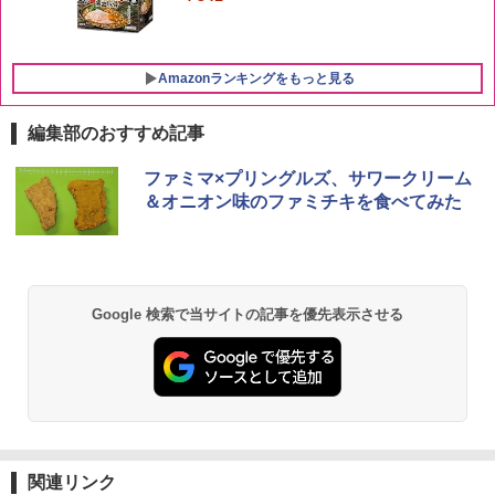
￥20,000
Amazonランキングをもっと見る
編集部のおすすめ記事
[山善] スチームオーブンレンジ 25L 一人
ファミマ×プリングルズ、サワークリーム
1
暮らし 二人暮らし フラットテーブル ス
＆オニオン味のファミチキを食べてみた
チーム調理 自動メニュー19種搭載 角皿
付き ブラック MRK-F250TSV(B)
￥22,800
Google 検索で当サイトの記事を優先表示させる
シャープ 過熱水蒸気 オーブンレンジ 26
2
L コンベクション 2段調理 ホワイト RE-
SS26B-W
￥32,800
関連リンク