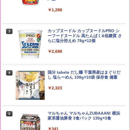
￥6,055
￥1,288
by Amazon あきたこまちブレンド 無洗
3
米 5kg
角ハイボール 350ml×24本 サントリー ウ
3
カップヌードル カップヌードルPRO シ
3
イスキー ハイボール 缶
ーフードヌードル 高たんぱく&低糖質 さ
￥3,396
らに塩分控えめ 78g×12個
￥4,927
￥2,698
野沢農産 無洗米 青い流るる コシヒカリ
4
5kg 長野県産 令和7年産
【数量限定】竹鶴ピュアモルト700ml ア
4
国分 tabete だし麺 千葉県産はまぐりだ
4
サヒ [ ウイスキー 日本 700ml ]【中元 ギ
し 塩らーめん 108g×10袋 保存食 備蓄
フト プレゼント 贈り物に】
￥3,980
￥2,323
￥6,783
【在庫処分価格】ももたろう印 無洗米 5
5
kg 業務用 お米マイスターブレンド
サントリー シングルモルト ウイスキー
5
マルちゃん マルちゃんZUBAAAN! 横浜
5
白州 Story of the Distillery 2026 化粧箱
家系醤油豚骨 3食パック 130g×3食
￥2,680
入 700ml
￥341