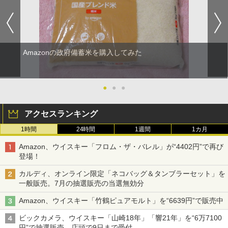
Amazonの政府備蓄米を購入してみた
●
●
●
アクセスランキング
1時間
24時間
1週間
1カ月
Amazon、ウイスキー「フロム・ザ・バレル」が“4402円”で再び
登場！
カルディ、オンライン限定「ネコバッグ＆タンブラーセット」を
一般販売。7月の抽選販売の当選無効分
Amazon、ウイスキー「竹鶴ピュアモルト」を“6639円”で販売中
ビックカメラ、ウイスキー「山崎18年」「響21年」を“6万7100
円”で抽選販売。店頭で9日まで受付