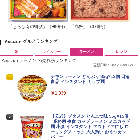
「ちらし寿司御膳」（980円）
「赤飯」（398円）
Amazon グルメランキング
米
ウイスキー
ラーメン
レンジ
Amazon ラーメン の売れ筋ランキング
更新日時：2026/08/09 12:03
by Amazon 国産ブレンド米 精米 5kg
ブラックニッカ ニッカ Nikka ウィスキ
チキンラーメン どんぶり 85g×12個 日清
1
1
1
ー4000ml ブラックニッカクリア ウヰス
食品 インスタント カップ麺
キー 【日本 アサヒ ウィスキー】 大容量
￥2,650
お得 4リットル
￥1,939
￥4,327
【公式】ブタメン とんこつ味 35g×15個
2
新潟ケンベイ【精米】新潟県産にじのき
2
| 業務用 夜食 カップラーメン ミニカップ
らめき 5kg 令和7年産
角瓶 2700ml サントリー ウイスキー ハ
麺 小腹 インスタント アウトドアにも ロ
2
イボール 大容量
ーリングストック 大人買い おやつカン
￥5,809
パニー