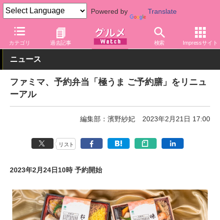
Powered by
Translate
グルメ Watch
店舗
コンビニ
ファミリーマート
カテゴリ
過去記事
検索
Impressサイト
ニュース
ファミマ、予約弁当「極うま ご予約膳」をリニュ
ーアル
編集部：濱野紗妃
2023年2月21日 17:00
リスト
2023年2月24日10時 予約開始