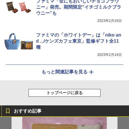
ファミマ「世にもおいしいチョコブラウ
￥44,800
ニー」発売。期間限定“イチゴミルクブラ
ウニー”も
2023年2月16日
ファミマの「ホワイトデー」は「niko an
d .../ケンズカフェ東京」監修ギフト全11
種
2023年2月14日
もっと関連記事を見る
トップページに戻る
おすすめ記事