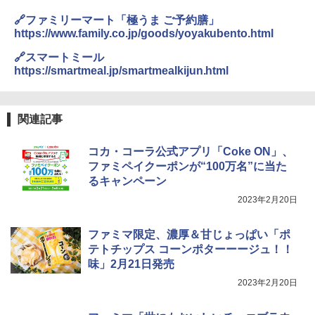
【セット買い】 [山善] スチームオーブン
3
🔗ファミリーマート「極うま ご予約膳」
レンジ 省エネ 高効率 15L 一人暮らし 二
https://www.family.co.jp/goods/yoyakubento.html
人暮らし フラットテーブル グレー YRZ-
WF150TV(H) + 炊飯器 5.5合 マイコン式
🔗スマートミール
低温調理 AMRC-10M(B) ブラック
https://smartmeal.jp/smartmealkijun.html
￥34,280
関連記事
TOSHIBA(東芝) スチームオーブンレン
4
ジ 石窯ドーム ER-D80A(K) ブラック 25
コカ・コーラ公式アプリ「Coke ON」、
0℃ 1段調理 フラットテーブル 電子レン
ファミペイクーポンが“100万名”に当た
ジ 赤外線センサー ノンフライ調理 簡単
るキャンペーン
お手入れ 小型 新生活 一人暮らし 二人暮
らし ファミリー
2023年2月20日
￥34,546
ファミマ限定、濃厚＆甘じょっぱい「ポ
テトチップス コーンポターーージュ！！
味」2月21日発売
シャープ ウォーターオーブン ヘルシオ
5
2023年2月20日
AX-XJ1-B ブラック 30L 2段調理 コンベ
クション トースト機能