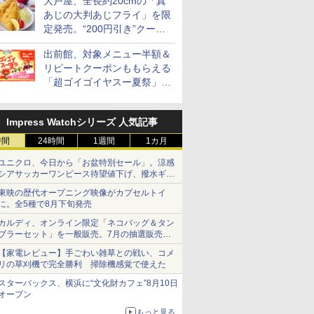
大戸屋、全長約20cmの「真
あじの大判あじフライ」を限
定発売。“200円引き”クーポ
ンも配信
出前館、対象メニュー半額＆
リピートクーポンももらえる
「超ゴイゴイヤスー夏祭」を
実施
Impress Watchシリーズ 人気記事
時間
24時間
1週間
1カ月
ユニクロ、今日から「お盆特別セール」。涼感
シアサッカーワンピース待望値下げ、撥水ギア
ショーツは1990円に
東映の歴代オープニング映像がカプセルトイ
に。全5種で8月下旬発売
カルディ、オンライン限定「ネコバッグ＆タン
ブラーセット」を一般販売。7月の抽選販売の
当選無効分
【家電レビュー】手ごわい雑草との戦い、コメ
リの草刈機で完全勝利 掃除機感覚で使えた
スターバックス、横浜に“文化財カフェ”8月10日
オープン
もっと見る