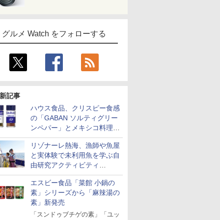
グルメ Watch をフォローする
新記事
ハウス食品、クリスピー食感
の「GABAN ソルティグリー
ンペパー」とメキシコ料理に
合う「GABAN チポトレペパ
リゾナーレ熱海、漁師や魚屋
ー」発売
と実体験で未利用魚を学ぶ自
由研究アクティビティ
「Fisherman's Academy」を
エスビー食品「菜館 小鍋の
実施中
素」シリーズから「麻辣湯の
素」新発売
「スンドゥブチゲの素」「ユッ