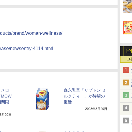
roducts/brand/woman-wellness/
lease/newsentry-4114.html
1
クメロ
森永乳業「リプトン ミ
MOW
ルクティー」が待望の
期間限
復活！
2023年3月20日
年3月20日