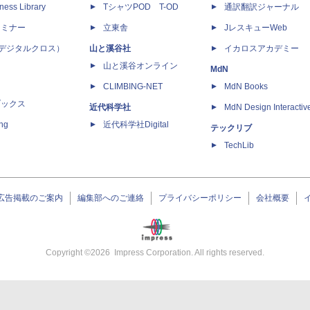
ness Library
TシャツPOD T-OD
通訳翻訳ジャーナル
セミナー
立東舎
JレスキューWeb
 X（デジタルクロス）
山と溪谷社
イカロスアカデミー
山と溪谷オンライン
MdN
CLIMBING-NET
MdN Books
ブックス
近代科学社
MdN Design Interactiv
ing
近代科学社Digital
テックリブ
TechLib
広告掲載のご案内
編集部へのご連絡
プライバシーポリシー
会社概要
Copyright ©
2026
Impress Corporation. All rights reserved.