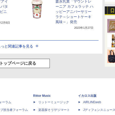
プアイ
森永乳業「マウントレ
んバタ
ーニア カフェラッテ ハ
ンビニ
ッピーアニバーサリー
ラテ～ショートケーキ
風味～」発売
3年2月6日
2023年1月27日
もっと関連記事を見る
トップページに戻る
Rittor Music
イカロス出版
dフォーラム
リットーミュージック
AIRLINEweb
ップ担当者フォーラム
楽器探そう!デジマート
Jディフェンスニュー