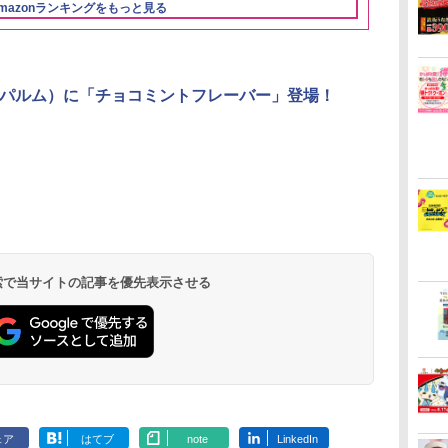
物に】
mazonランキングをもっと見る
3
3
4
4
5
5
6
6
（パルム）に「チョコミントフレーバー」登場！
ん
 オ
カップヌードル カップ
[山善] スチームオーブ
国分 tabete だし麺 千
TOSHIBA(東芝) スチ
カップヌードル レギュ
シャープ ウォーターオ
カップヌード
パナソニック
業務
段
ヌードルPRO シーフー
ンレンジ 省エネ 高効率
葉県産はまぐりだし 塩
ームオーブンレンジ 石
ラー 日清食品 カップ
ーブン ヘルシオ AX-
ヌードルPRO
レンジ スチー
メン
ドヌードル 高たんぱく
15L 一人暮らし 二人暮
らーめん 108g×10袋 保
窯ドーム ER-D80A(K)
麺 78g×20個
XJ1-B ブラック 30L 2
高たんぱく&低
ロ 最高峰モデル
イン
操作
&低糖質 さらに塩分控
らし スチーム調理 フラ
存食 備蓄
ブラック 250℃ 1段調
段調理 コンベクション
らに塩分控え
段 おまかせグ
 検索で当サイトの記事を優先表示させる
￥2,880
￥26,130
￥2,323
￥34,546
￥3,475
￥44,800
￥3,103
￥116,700
に
し
えめ 78g×12個
ットテーブル トースト
理 フラットテーブル
トースト機能
75g×12個
細・64眼ス
ク
!
機能 自動メニュー33種
電子レンジ 赤外線セン
サー 時短料理
パ
ー
簡単お手入れ ブラック
サー ノンフライ調理
携 ブラック N
ス
YRZ-WF150TV(B)
簡単お手入れ 小型 新
UBS10D-K
 ワ
生活 一人暮らし 二人
単
暮らし ファミリー
ェア
はてブ
note
LinkedIn