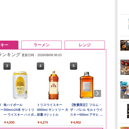
スキー
ラーメン
レンジ
筋ランキング
更新日時：2026/08/08 06:03
3
3
4
4
5
5
6
6
い流
リ
【在庫処分価格】もも
角ハイボール
by Amazon 新潟県産
トリスウイスキー
by Amazon あきたこ
【数量限定】フロム・
フクテイライ
サントリー 
 長
ボー
たろう印 無洗米 5kg 業
350ml×24本 サントリ
新潟のお米 無洗米 5kg
4000ml サントリー 大
まちブレンド 無洗米
ザ・バレル モルトウイ
米】北東北産 
ルト ウイスキ
務用 お米マイスターブ
ー ウイスキー ハイボー
容量 4リットル
5kg
スキー500ml アサヒ [
あきたこまち 
Story of the D
￥3,274
レンド
ル 缶
日本 500ml ]【中元 ギ
産 (5kg)
2026 化粧箱入 
￥2,680
￥4,930
￥4,274
￥3,396
￥4,402
￥3,300
￥19,860
フト プレゼント 贈り