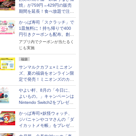
米 (5kg×2
焼」が759円→429円の販売
期間を延長！食べ放題で注文
可能
かっぱ寿司「スクラッチ」で
7
7
8
8
9
9
10
10
1皿無料に！持ち帰りで400
円引きクーポンも配布。創業
祭特別企画第4弾
アプリ内でクーポンが当たるく
じも実施
福袋
サンマルクカフェ×ミニオン
ル カップ
 オーブン
マルちゃん マルちゃん
日立 過熱水蒸気 オーブ
日清麺職人 醤油 [丸大
コンフィー(COMFEE')
カップヌードル パクチ
ER-D3000B-K(グラン
人気 カップ
ER-D70B
 しょうゆ
ム ビスト
ZUBAAAN! 横浜家系
ンレンジ ヘルシーシェ
豆醤油使用 豊かな旨味
スチームオーブンレン
ー香るトムヤムクンヌ
ブラック) 石窯ドーム
詰め合わせ 
石窯ドーム
ズ、夏の福袋をオンライン限
糖質 さ
 30L 2
醤油豚骨 3食パック
フ 31L MRO-S8C W ホ
とコク] 日清食品 カッ
ジ 25L フラットテーブ
ードル [世界三大スー
過熱水蒸気オーブンレ
個アソート
ンジ 26L
定で発売！ミニオンズのカッ
め
リル 高精
130g×3食
ワイト 重量センサー
プ麺 87g ×12個
ル 発酵・トースト機能
プ] 日清食品 カップ麺
ンジ 30L
プと2500円相当のチケット
￥341
￥39,837
￥1,552
￥19,780
￥2,594
￥49,800
￥2,269
￥27,825
ピードセン
250℃1段式ワイドオー
オートメニュー23種 オ
75g×12個
やよい軒、8月の「今日に、
付き
 スマホ連
ブン
ーブン～250℃ レンジ
よいもの。」キャンペーンは
E-
~1000W高出力 全国対
Nintendo Switch2をプレゼン
応 ヘルツフリー カップ
ト
スチーム調理 予熱対応
かっぱ寿司×妖怪ウォッチ、
自動脱臭 消音モード
ジバニャンやコマさんの「ダ
【2年メーカー保証】
ブラック CF-EA261-
イカットメモ帳」をプレゼン
BK
ト