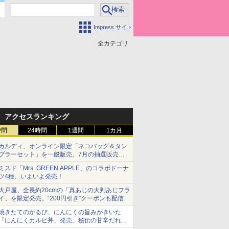
Impress サイト
全カテゴリ
アクセスランキング
時間
24時間
1週間
1カ月
カルディ、オンライン限定「ネコバッグ＆タン
ブラーセット」を一般販売。7月の抽選販売の
当選無効分
ミスド「Mrs. GREEN APPLE」のコラボドーナ
ツ4種、いよいよ発売！
大戸屋、全長約20cmの「真あじの大判あじフラ
イ」を限定発売。“200円引き”クーポンも配信
焼きたてのかるび、にんにくの旨みがきいた
「にんにくカルビ丼」発売。秘伝の甘辛だれを
絡めた「豚カルビ丼」も復活