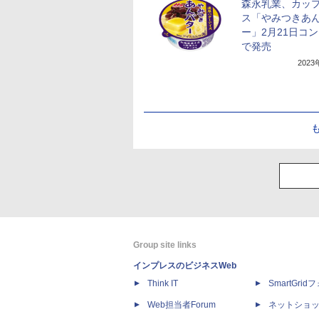
森永乳業、カッ
ス「やみつきあ
ー」2月21日コ
で発売
202
Group site links
インプレスのビジネスWeb
Think IT
SmartGri
Web担当者Forum
ネットショ