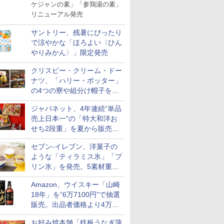
ケジャンの素」「参鶏湯の素」
リニューアル発売
サントリー、残暑にぴったり
で涼やかな「ほろよい〈ひん
やりみかん〉」限定発売
クリスピー・クリーム・ドー
ナツ、「ハリー・ポッター」
の4つの寮や組分け帽子をイ
メージしたドーナツなど発売
ジャパネット、4年連続“単品
7
7
8
8
9
9
10
10
売上日本一”の「特大和洋お
せち2段重」を夏から販売。
73品・年越しそば付き
セブン-イレブン、洋菓子の
ような「ティラミス氷」「プ
リン氷」を発売。5素材重ね
と2層仕立ての濃厚な味わい
ス【白
シングルモ
新潟県産新之助 無洗米
甲州韮崎 オリジナル ブ
新潟県産コシヒカリ (5
ティーチャーズ ハイラ
新潟ケンベイ【精米】
ブラックニッカ ウイス
新米予約 
ジムビーム 4
Amazon、ウイスキー「山崎
お米 米
ー 白州
5kg 令和7年産
レンド ウイスキー 4リ
㎏) 精米 令和7年産 お
ンドクリーム 4000ml
新潟県産にじのきらめ
キー4000ml ブラック
【家計お助
ントリー 
18年」を“6万7100円”で抽選
令和7年
istillery
ットル 日本 大容量
米のたかさか
サントリー スコッチ ウ
き 5kg 令和7年産
ニッカ リッチブレンド
10kg 令
イスキー 
販売。出品者価格より4万
￥3,261
700ml
4000ml 4L
イスキー 4リットル 大
【ウイスキー 日本】
産 あきた
国 大容量 
￥3,725
￥3,893
￥6,395
￥3,056
￥6,359
￥5,780
￥6,177
9700円以上お得
容量
米 単一原料
お好み焼本舗「鉄板うなぎ蒲