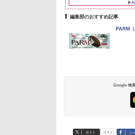
米 (5kg×2袋)
ー】 大容量 お得 4リッ
A
トル
編集部のおすすめ記事
10
10
1
1
2
2
PARM
プヌードル パクチ
D3000B-K(グラン
人気 カップ麺 12種類
ER-D70B-W ホワイト
チキンラーメン どんぶ
[山善] スチームオーブ
【公式】ブタメン と
シャープ 過熱水蒸気
るトムヤムクンヌ
ック) 石窯ドーム
詰め合わせ セット 12
石窯ドーム オーブンレ
り 85g×12個 日清食品
ンレンジ 25L 一人暮ら
こつ味 35g×15個 | 
ーブンレンジ 23L 1
ル [世界三大スー
水蒸気オーブンレ
個アソート
ンジ 26L
インスタント カップ麺
し 二人暮らし フラット
用 夜食 カップラー
調理 ブラック RE-
 日清食品 カップ麺
30L
テーブル スチーム調理
ミニカップ麺 小腹 
WF232-B シンプル
Google
594
,800
￥2,269
￥27,825
￥1,939
￥22,800
￥1,288
￥29,478
×12個
自動メニュー19種搭載
スタント アウトドア
コンパクト 一人暮ら
角皿付き ブラック
も ローリングストッ
二人暮らし らくチン
MRK-F250TSV(B)
大人買い おやつカン
（絶対湿度）センサ
ニー
ノンフライ調理 トー
ト スチームあたため
イドフラット庫内 簡
お手入れ
ポスト
リスト
シ