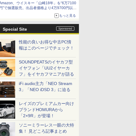
Amazon、ウイスキー「山崎18年」を“6万7100
円”で抽選販売。出品者価格より4万9700円以上
お得
もっと見る
Special Site
性能の良いお得な中古PC情
報はこのページでチェック！
SOUNDPEATSのイヤカフ型
イヤフォン「UU2イヤーカ
フ」をイヤカフマニアが語る
iFi audio主力「NEO Stream
3」「NEO iDSD 3」に迫る
レイズのプレミアムカー向け
ブランドHOMURAから
「2×9R」が登場！
ソニーミラーレス一眼の大特
集！ 見どころ記事まとめ