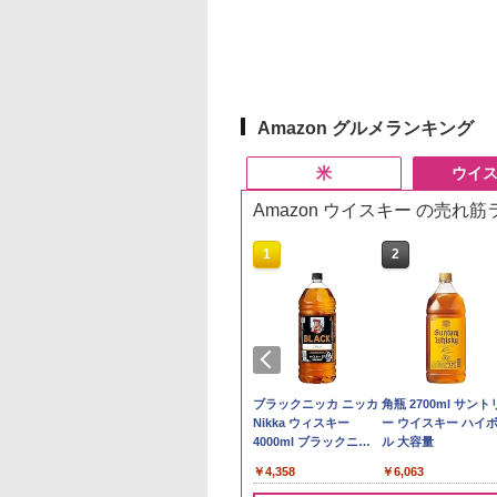
Amazon グルメランキング
米
ウイ
Amazon ウイスキー の売れ
10
10
1
1
2
2
ケンベイ【精米】
ックニッカ ウイス
新米予約 令和8年産
ジムビーム 4000ml サ
by Amazon 国産ブレ
ブラックニッカ ニッカ
野沢農産 無洗米 青
角瓶 2700ml サント
県産にじのきらめ
4000ml ブラック
【家計お助け米】米
ントリー バーボン ウ
ンド米 精米 5kg
Nikka ウィスキー
るる コシヒカリ 5kg
ー ウイスキー ハイ
5kg 令和7年産
カ リッチブレンド
10kg 令和8年産 秋田県
イスキー アメリカ合衆
4000ml ブラックニッ
野県産 令和7年産
ル 大容量
￥2,650
イスキー 日本】
産 あきたこまち 厳選
国 大容量 4リットル
カクリア ウヰスキー
056
359
￥5,780
￥6,177
￥4,358
￥3,980
￥6,063
米 単一原料米100％ 白
【日本 アサヒ ウィスキ