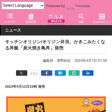
Powered by
Translate
グルメ Watch
店舗
弁当
オリジン弁当
カテゴリ
過去記事
検索
Impressサイト
ニュース
キッチンオリジン/オリジン弁当、かきこみたくな
る丼飯「炭火焼き鳥丼」発売
編集部：濱野紗妃
2023年4月7日 07:00
リスト
2023年4月12日10時 発売