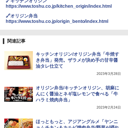
🔗キッチンオリジン
イスキー ハイボール 缶
高効率 15L 一人暮らし 二人暮らし スチ
し 塩らーめん 108g×10袋 保存食 備蓄
https://www.toshu.co.jp/kitchen_origin/index.html
ーム調理 フラットテーブル トースト機
能 自動メニュー33種 簡単お手入れ ブラ
￥4,927
￥2,323
🔗オリジン弁当
ック YRZ-WF150TV(B)
https://www.toshu.co.jp/origin_bento/index.html
￥26,130
トリスウイスキー 4000ml サントリー 大
4
カップヌードル カップヌードルPRO シ
4
関連記事
容量 4リットル
ーフードヌードル 高たんぱく&低糖質 さ
TOSHIBA(東芝) スチームオーブンレン
らに塩分控えめ 78g×12個
4
￥4,274
ジ 石窯ドーム ER-D80A(K) ブラック 25
キッチンオリジン/オリジン弁当「牛焼す
0℃ 1段調理 フラットテーブル 電子レン
￥3,248
き弁当」発売。ザラメが決め手の甘辛醤
ジ 赤外線センサー ノンフライ調理 簡単
油タレ仕立て
お手入れ 小型 新生活 一人暮らし 二人暮
らし ファミリー
2023年3月28日
サントリー シングルモルト ウイスキー
5
カップヌードル カップヌードルPRO し
5
白州 Story of the Distillery 2026 化粧箱
￥34,546
ょうゆ 高たんぱく&低糖質 さらに塩分控
入 700ml
オリジン弁当/キッチンオリジン、胡麻に
えめ 75g×12個
んにく醤油とネギ塩レモンで食べる「牛
￥19,860
￥2,885
ハラミ焼肉弁当」
シャープ ウォーターオーブン ヘルシオ
5
2023年2月24日
AX-XJ1-B ブラック 30L 2段調理 コンベ
クション トースト機能
ほっともっと、アジアングルメ「ヤンニ
￥44,800
ョムチキン＆カルビ焼肉弁当/野菜が摂れ