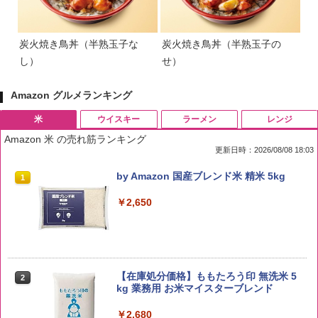
炭火焼き鳥丼（半熟玉子な
炭火焼き鳥丼（半熟玉子の
し）
せ）
Amazon グルメランキング
米
ウイスキー
ラーメン
レンジ
Amazon 米 の売れ筋ランキング
更新日時：2026/08/08 18:03
by Amazon 国産ブレンド米 精米 5kg
1
￥2,650
【在庫処分価格】ももたろう印 無洗米 5
2
kg 業務用 お米マイスターブレンド
￥2,680