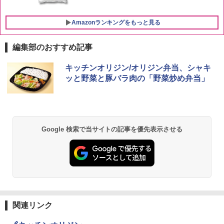
Amazonランキングをもっと見る
編集部のおすすめ記事
ブラックニッカ ニッカ Nikka ウィスキ
チキンラーメン どんぶり 85g×12個 日清
[山善] スチームオーブンレンジ 25L 一人
キッチンオリジン/オリジン弁当、シャキ
1
1
1
ー4000ml ブラックニッカクリア ウヰス
食品 インスタント カップ麺
暮らし 二人暮らし フラットテーブル ス
ッと野菜と豚バラ肉の「野菜炒め弁当」
キー 【日本 アサヒ ウィスキー】 大容量
チーム調理 自動メニュー19種搭載 角皿
お得 4リットル
付き ブラック MRK-F250TSV(B)
￥1,939
￥4,358
￥22,800
Google 検索で当サイトの記事を優先表示させる
【公式】ブタメン とんこつ味 35g×15個
2
| 業務用 夜食 カップラーメン ミニカップ
角瓶 2700ml サントリー ウイスキー ハ
シャープ 過熱水蒸気 オーブンレンジ 26
麺 小腹 インスタント アウトドアにも ロ
2
2
イボール 大容量
L コンベクション 2段調理 ホワイト RE-
ーリングストック 大人買い おやつカン
SS26B-W
パニー
￥6,055
￥32,800
￥1,288
関連リンク
角ハイボール 350ml×24本 サントリー ウ
[山善] スチームオーブンレンジ 省エネ
3
国分 tabete だし麺 千葉県産はまぐりだ
3
3