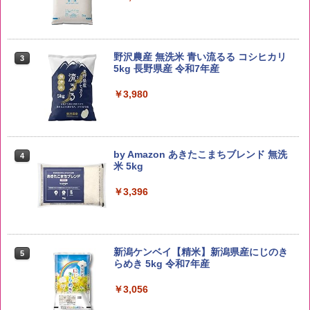
野沢農産 無洗米 青い流るる コシヒカリ
3
5kg 長野県産 令和7年産
￥3,980
by Amazon あきたこまちブレンド 無洗
4
米 5kg
￥3,396
新潟ケンベイ【精米】新潟県産にじのき
5
らめき 5kg 令和7年産
￥3,056