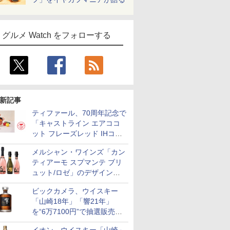
グルメ Watch をフォローする
新記事
ティファール、70周年記念で
「キャストライン エアココ
ット フレーズレッド IHココ
ット鍋 24cm」数量限定発売
メルシャン・ワインズ「カン
ティアーモ スプマンテ ブリ
ュット/ロゼ」のデザインを
リニューアル。ハーフボトル
ビックカメラ、ウイスキー
も登場
「山崎18年」「響21年」
を“6万7100円”で抽選販売。
店頭で9日まで受付