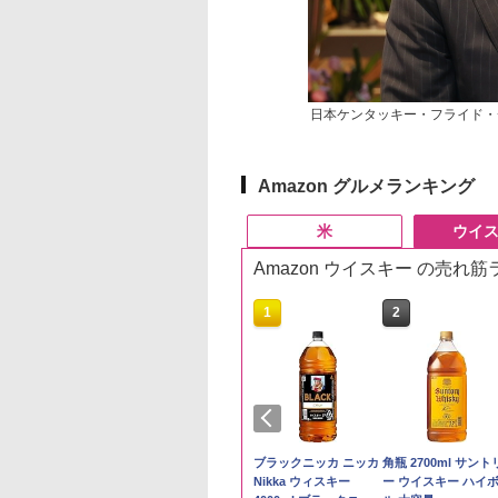
日本ケンタッキー・フライド・
Amazon グルメランキング
米
ウイ
Amazon ウイスキー の売れ
10
10
1
1
2
2
県産コシヒカリ (5
ーチャーズ ハイラ
新米予約 令和8年産
ジムビーム 4000ml サ
by Amazon 国産ブレ
ブラックニッカ ニッカ
【在庫処分価格】も
角瓶 2700ml サント
 精米 令和7年産 お
クリーム 4000ml
【家計お助け米】米
ントリー バーボン ウ
ンド米 精米 5kg
Nikka ウィスキー
たろう印 無洗米 5kg
ー ウイスキー ハイ