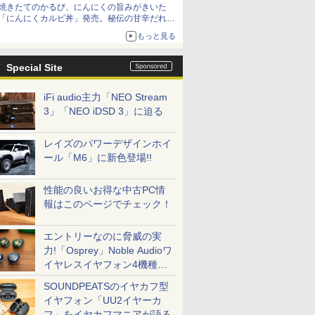
焼きたてのかるび、にんにくの旨みがきいた
「にんにくカルビ丼」発売。秘伝の甘辛だれを
絡めた「豚カルビ丼」も復活
もっと見る
Special Site
iFi audio主力「NEO Stream
3」「NEO iDSD 3」に迫る
レイズのパワーデザインホイ
ール「M6」に新色登場!!
性能の良いお得な中古PC情
報はこのページでチェック！
エントリーなのに脅威の実
力!「Osprey」Noble Audioワ
イヤレスイヤフォン4機種を
一気に聴く
SOUNDPEATSのイヤカフ型
イヤフォン「UU2イヤーカ
フ」をイヤカフマニアが語る