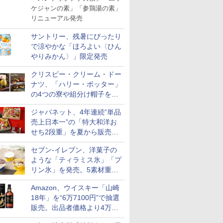
ケジャンの素」「参鶏湯の素」
リニューアル発売
サントリー、残暑にぴったり
で涼やかな「ほろよい〈ひん
やりみかん〉」限定発売
クリスピー・クリーム・ドー
ナツ、「ハリー・ポッター」
の4つの寮や組分け帽子をイ
メージしたドーナツなど発売
ジャパネット、4年連続“単品
売上日本一”の「特大和洋お
せち2段重」を夏から販売。
73品・年越しそば付き
セブン-イレブン、洋菓子の
ような「ティラミス氷」「プ
リン氷」を発売。5素材重ね
と2層仕立ての濃厚な味わい
Amazon、ウイスキー「山崎
18年」を“6万7100円”で抽選
販売。出品者価格より4万
9700円以上お得