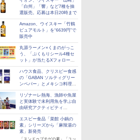
イオン、ウイスキー「山崎」
「白州」「響」など7種を抽
選販売。応募は本日20時まで
Amazon、ウイスキー「竹鶴
ピュアモルト」を“6639円”で
販売中
丸源ラーメン×くまのがっこ
う、「ぷくもりシール4種セ
ット」が当たるXフォロー＆
リポストキャンペーン実施
ハウス食品、クリスピー食感
の「GABAN ソルティグリー
ンペパー」とメキシコ料理に
合う「GABAN チポトレペパ
リゾナーレ熱海、漁師や魚屋
ー」発売
と実体験で未利用魚を学ぶ自
由研究アクティビティ
「Fisherman's Academy」を
エスビー食品「菜館 小鍋の
実施中
素」シリーズから「麻辣湯の
素」新発売
「スンドゥブチゲの素」「ユッ