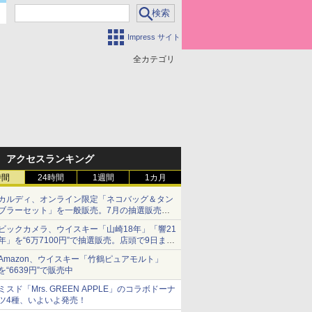
Impress サイト
全カテゴリ
アクセスランキング
時間
24時間
1週間
1カ月
カルディ、オンライン限定「ネコバッグ＆タン
ブラーセット」を一般販売。7月の抽選販売の
当選無効分
ビックカメラ、ウイスキー「山崎18年」「響21
年」を“6万7100円”で抽選販売。店頭で9日まで
受付
Amazon、ウイスキー「竹鶴ピュアモルト」
を“6639円”で販売中
ミスド「Mrs. GREEN APPLE」のコラボドーナ
ツ4種、いよいよ発売！