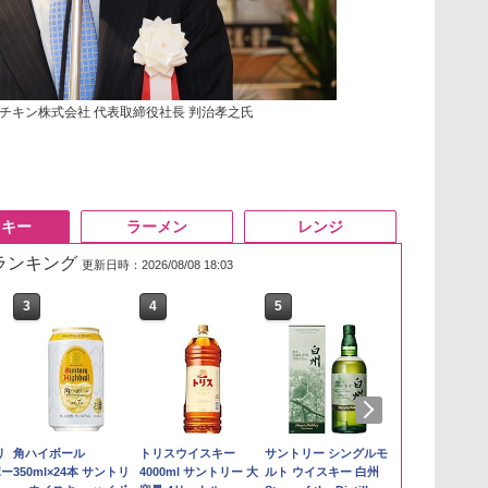
チキン株式会社 代表取締役社長 判治孝之氏
スキー
ラーメン
レンジ
筋ランキング
更新日時：2026/08/08 18:03
3
3
4
4
5
5
6
6
も
リ
野沢農産 無洗米 青い流
角ハイボール
by Amazon あきたこ
トリスウイスキー
新潟ケンベイ【精米】
サントリー シングルモ
by Amazon
甲州韮崎 オリ
 業
ボー
るる コシヒカリ 5kg 長
350ml×24本 サントリ
まちブレンド 無洗米
4000ml サントリー 大
新潟県産にじのきらめ
ルト ウイスキー 白州
新潟のお米 無洗
レンド ウイス