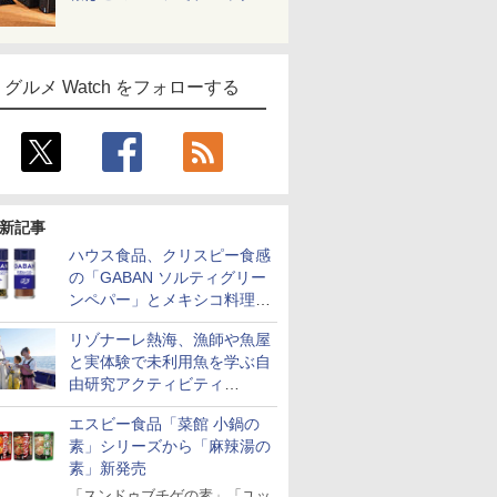
グルメ Watch をフォローする
新記事
ハウス食品、クリスピー食感
の「GABAN ソルティグリー
ンペパー」とメキシコ料理に
合う「GABAN チポトレペパ
リゾナーレ熱海、漁師や魚屋
ー」発売
と実体験で未利用魚を学ぶ自
由研究アクティビティ
「Fisherman's Academy」を
エスビー食品「菜館 小鍋の
実施中
素」シリーズから「麻辣湯の
素」新発売
「スンドゥブチゲの素」「ユッ