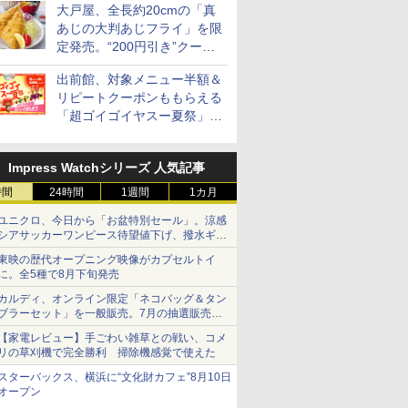
大戸屋、全長約20cmの「真
あじの大判あじフライ」を限
定発売。“200円引き”クーポ
ンも配信
出前館、対象メニュー半額＆
リピートクーポンももらえる
「超ゴイゴイヤスー夏祭」を
実施
Impress Watchシリーズ 人気記事
時間
24時間
1週間
1カ月
ユニクロ、今日から「お盆特別セール」。涼感
シアサッカーワンピース待望値下げ、撥水ギア
ショーツは1990円に
東映の歴代オープニング映像がカプセルトイ
に。全5種で8月下旬発売
カルディ、オンライン限定「ネコバッグ＆タン
ブラーセット」を一般販売。7月の抽選販売の
当選無効分
【家電レビュー】手ごわい雑草との戦い、コメ
リの草刈機で完全勝利 掃除機感覚で使えた
スターバックス、横浜に“文化財カフェ”8月10日
オープン