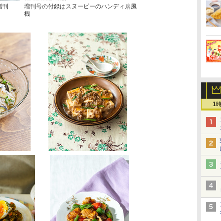
号増刊
増刊号の付録はスヌーピーのハンディ扇風
機
1