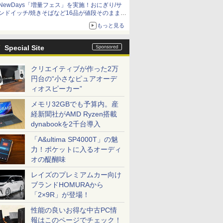
NewDays「増量フェス」を実施！おにぎり/サ
ンドイッチ/焼きそばなど16品が値段そのままで
ボリュームアップ
もっと見る
Special Site
クリエイティブが作った2万
円台の“小さなピュアオーデ
ィオスピーカー”
メモリ32GBでも予算内。産
経新聞社がAMD Ryzen搭載
dynabookを2千台導入
「A&ultima SP4000T」の魅
力！ポケットに入るオーディ
オの醍醐味
レイズのプレミアムカー向け
ブランドHOMURAから
「2×9R」が登場！
性能の良いお得な中古PC情
報はこのページでチェック！