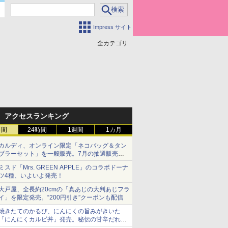
Impress サイト
全カテゴリ
アクセスランキング
時間
24時間
1週間
1カ月
カルディ、オンライン限定「ネコバッグ＆タン
ブラーセット」を一般販売。7月の抽選販売の
当選無効分
ミスド「Mrs. GREEN APPLE」のコラボドーナ
ツ4種、いよいよ発売！
大戸屋、全長約20cmの「真あじの大判あじフラ
イ」を限定発売。“200円引き”クーポンも配信
焼きたてのかるび、にんにくの旨みがきいた
「にんにくカルビ丼」発売。秘伝の甘辛だれを
絡めた「豚カルビ丼」も復活