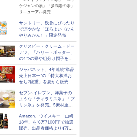
ケジャンの素」「参鶏湯の素」
リニューアル発売
サントリー、残暑にぴったり
で涼やかな「ほろよい〈ひん
やりみかん〉」限定発売
クリスピー・クリーム・ドー
ナツ、「ハリー・ポッター」
の4つの寮や組分け帽子をイ
メージしたドーナツなど発売
ジャパネット、4年連続“単品
売上日本一”の「特大和洋お
せち2段重」を夏から販売。
73品・年越しそば付き
セブン-イレブン、洋菓子の
ような「ティラミス氷」「プ
リン氷」を発売。5素材重ね
と2層仕立ての濃厚な味わい
Amazon、ウイスキー「山崎
18年」を“6万7100円”で抽選
販売。出品者価格より4万
9700円以上お得