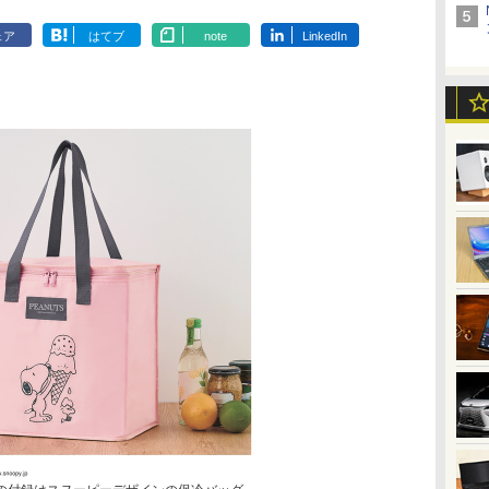
ェア
はてブ
note
LinkedIn