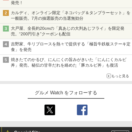
発売！
カルディ、オンライン限定「ネコバッグ＆タンブラーセット」を
一般販売。7月の抽選販売の当選無効分
大戸屋、全長約20cmの「真あじの大判あじフライ」を限定発
売。“200円引き”クーポンも配信
吉野家、牛リブロースを熱々で提供する「極旨牛鉄板ステーキ定
食」を発売
焼きたてのかるび、にんにくの旨みがきいた「にんにくカルビ
丼」発売。秘伝の甘辛だれを絡めた「豚カルビ丼」も復活
もっと見る
グルメ Watch をフォローする