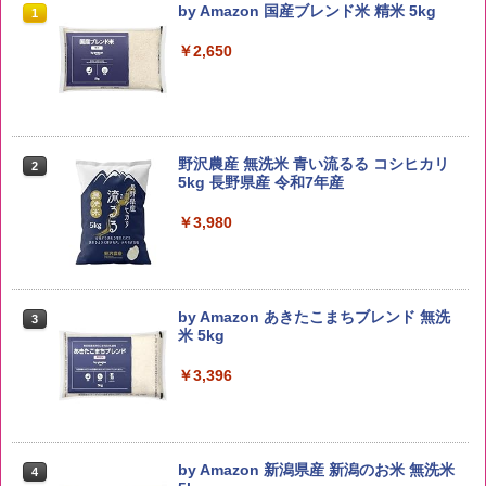
by Amazon 国産ブレンド米 精米 5kg
1
￥2,650
野沢農産 無洗米 青い流るる コシヒカリ
2
5kg 長野県産 令和7年産
￥3,980
by Amazon あきたこまちブレンド 無洗
3
米 5kg
￥3,396
by Amazon 新潟県産 新潟のお米 無洗米
4