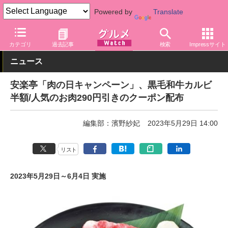
Powered by
Translate
グルメ Watch
店舗
焼肉
安楽亭
カテゴリ
過去記事
検索
Impressサイト
ニュース
安楽亭「肉の日キャンペーン」、黒毛和牛カルビ
半額/人気のお肉290円引きのクーポン配布
編集部：濱野紗妃
2023年5月29日 14:00
リスト
2023年5月29日～6月4日 実施