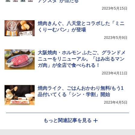
アクスタ”が当たる
らし ファミリー
2023年5月15日
サントリー シングルモルト ウイスキー
5
国分 tabete だし麺 千葉県産はまぐりだ
5
白州 Story of the Distillery 2026 化粧箱
￥34,546
し 塩らーめん 108g×10袋 保存食 備蓄
入 700ml
焼肉きんぐ、八天堂とコラボした「ミニ
￥2,323
くりーむパン」が登場
￥20,000
シャープ ウォーターオーブン ヘルシオ
5
2023年5月9日
AX-XJ1-B ブラック 30L 2段調理 コンベ
クション トースト機能
大阪焼肉・ホルモン ふたご、グランドメ
￥44,800
ニューをリニューアル。「はみ出るマン
ガ肉」が全店で食べられる！
2023年4月11日
焼肉ライク、ごはんおかわり無料/もう1
品付いてくる「シン・学割」開始
2023年4月5日
もっと関連記事を見る