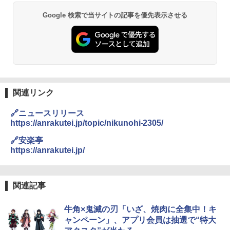
【公式】ブタメン とんこつ味 35g×15個
2
Google 検索で当サイトの記事を優先表示させる
| 業務用 夜食 カップラーメン ミニカップ
角瓶 2700ml サントリー ウイスキー ハ
シャープ 過熱水蒸気 オーブンレンジ 26
麺 小腹 インスタント アウトドアにも ロ
2
2
イボール 大容量
L コンベクション 2段調理 ホワイト RE-
ーリングストック 大人買い おやつカン
SS26B-W
パニー
￥6,054
￥32,800
￥1,451
関連リンク
角ハイボール 350ml×24本 サントリー ウ
[山善] スチームオーブンレンジ 省エネ
3
カップヌードル レギュラー 日清食品 カ
3
3
イスキー ハイボール 缶
高効率 15L 一人暮らし 二人暮らし スチ
ップ麺 78g×20個
🔗ニュースリリース
ーム調理 フラットテーブル トースト機
https://anrakutei.jp/topic/nikunohi-2305/
能 自動メニュー33種 簡単お手入れ ブラ
￥4,939
￥3,475
ック YRZ-WF150TV(B)
🔗安楽亭
https://anrakutei.jp/
￥26,130
トリスウイスキー 4000ml サントリー 大
4
カップヌードル カップヌードルPRO シ
4
容量 4リットル
ーフードヌードル 高たんぱく&低糖質 さ
関連記事
TOSHIBA(東芝) スチームオーブンレン
らに塩分控えめ 78g×12個
4
￥4,345
ジ 石窯ドーム ER-D80A(K) ブラック 25
牛角×鬼滅の刃「いざ、焼肉に全集中！キ
0℃ 1段調理 フラットテーブル 電子レン
￥3,248
ジ 赤外線センサー ノンフライ調理 簡単
ャンペーン」、アプリ会員は抽選で“特大
お手入れ 小型 新生活 一人暮らし 二人暮