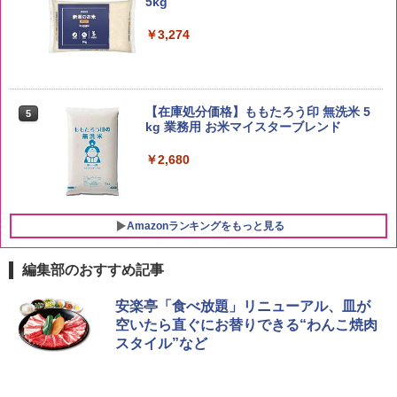
5kg
￥3,274
【在庫処分価格】ももたろう印 無洗米 5
5
kg 業務用 お米マイスターブレンド
￥2,680
Amazonランキングをもっと見る
編集部のおすすめ記事
ブラックニッカ ニッカ Nikka ウィスキ
チキンラーメン どんぶり 85g×12個 日清
[山善] スチームオーブンレンジ 25L 一人
安楽亭「食べ放題」リニューアル、皿が
1
1
1
ー4000ml ブラックニッカクリア ウヰス
食品 インスタント カップ麺
暮らし 二人暮らし フラットテーブル ス
空いたら直ぐにお替りできる“わんこ焼肉
キー 【日本 アサヒ ウィスキー】 大容量
チーム調理 自動メニュー19種搭載 角皿
スタイル”など
お得 4リットル
付き ブラック MRK-F250TSV(B)
￥1,939
￥4,356
￥22,800