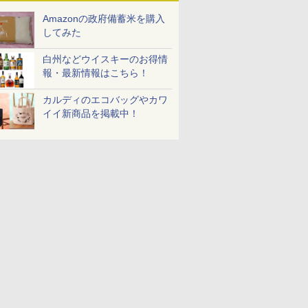
Amazonの政府備蓄米を購入
してみた
白州などウイスキーのお得情
報・最新情報はこちら！
カルディのエコバッグやカワ
イイ新商品を掲載中！
7
7
7
8
8
8
9
9
9
10
10
10