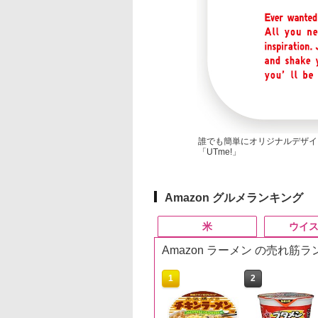
誰でも簡単にオリジナルデザイ
「UTme!」
Amazon グルメランキング
米
ウイ
Amazon ラーメン の売れ筋
10
10
10
1
1
1
2
2
2