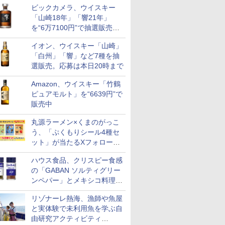
ビックカメラ、ウイスキー
も登場
「山崎18年」「響21年」
を“6万7100円”で抽選販売。
店頭で9日まで受付
イオン、ウイスキー「山崎」
「白州」「響」など7種を抽
選販売。応募は本日20時まで
Amazon、ウイスキー「竹鶴
ピュアモルト」を“6639円”で
販売中
丸源ラーメン×くまのがっこ
う、「ぷくもりシール4種セ
ット」が当たるXフォロー＆
リポストキャンペーン実施
ハウス食品、クリスピー食感
の「GABAN ソルティグリー
ンペパー」とメキシコ料理に
合う「GABAN チポトレペパ
リゾナーレ熱海、漁師や魚屋
ー」発売
と実体験で未利用魚を学ぶ自
由研究アクティビティ