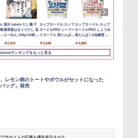
い流
リ
ん
【在庫処分価格】もも
角ハイボール
国分 tabete だし麺 千
新潟ケンベイ【精米】
トリスウイスキー
カップヌードル カップ
by Amazon あきたこ
サントリー シングルモ
カップヌードル カップ
by Amazon
甲州韮崎 オリ
カップヌード
 長
ボー
業務
たろう印 無洗米 5kg 業
350ml×24本 サントリ
葉県産はまぐりだし 塩
新潟県産にじのきらめ
4000ml サントリー 大
ヌードルPRO シーフー
まちブレンド 無洗米
ルト ウイスキー 白州
ヌードルPRO しょうゆ
新潟のお米 無洗
レンド ウイス
ラー 日清食品
メン
務用 お米マイスターブ
ー ウイスキー ハイボー
らーめん 108g×10袋 保
き 5kg 令和7年産
容量 4リットル
ドヌードル 高たんぱく
5kg
Story of the Distillery
高たんぱく&低糖質 さ
ットル 日本 
78g×20個
￥3,274
イン
レンド
ル 缶
存食 備蓄
&低糖質 さらに塩分控
2026 化粧箱入 700ml
らに塩分控えめ
4000ml 4L
￥2,680
￥4,927
￥2,323
￥5,809
￥4,274
￥3,248
￥3,396
￥19,860
￥2,885
￥3,725
￥3,475
に
えめ 78g×12個
75g×12個
ク
mazonランキングをもっと見る
パ
3
4
5
6
、レモン柄のトートやボウルがセットになった
バッグ」発売
 オ
[山善] スチームオーブ
TOSHIBA(東芝) スチ
シャープ ウォーターオ
パナソニック
ンレンジ 省エネ 高効率
ームオーブンレンジ 石
ーブン ヘルシオ AX-
レンジ スチー
0L
15L 一人暮らし 二人暮
窯ドーム ER-D80A(K)
XJ1-B ブラック 30L 2
ロ 最高峰モデル
ョ
らし スチーム調理 フラ
ブラック 250℃ 1段調
段調理 コンベクション
段 おまかせグ
 検索で当サイトの記事を優先表示させる
￥26,800
￥34,546
￥44,800
￥116,700