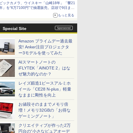
ビックカメラ、ウイスキー「山崎18年」「響21
年」を“6万7100円”で抽選販売。店頭で9日まで
受付
もっと見る
Special Site
Amazon プライムデー過去最
安! Anker注目プロジェクタ
ー3モデルを使ってみた
AIスマートノートの
iFLYTEK「AINOTE 2」はな
ぜ魅力的なのか？
レイズ鍛造1ピースアルミホ
イール「CE28 N-plus」軽量
なままに剛性を向上
お値段そのままでメモリ倍
増！メモリ32GBの「お得な
ゲーミングノート」
クリエイティブが作った2万
円台の“小さなピュアオーデ