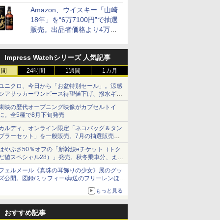
と2層仕立ての濃厚な味わい
Amazon、ウイスキー「山崎
18年」を“6万7100円”で抽選
販売。出品者価格より4万
9700円以上お得
Impress Watchシリーズ 人気記事
時間
24時間
1週間
1カ月
ユニクロ、今日から「お盆特別セール」。涼感
シアサッカーワンピース待望値下げ、撥水ギア
ショーツは1990円に
東映の歴代オープニング映像がカプセルトイ
に。全5種で8月下旬発売
カルディ、オンライン限定「ネコバッグ＆タン
ブラーセット」を一般販売。7月の抽選販売の
当選無効分
はやぶさ50％オフの「新幹線eチケット（トク
だ値スペシャル28）」発売。秋冬乗車分、えき
ねっと限定
フェルメール《真珠の耳飾りの少女》展のグッ
ズ公開。図録/ミッフィー/葬送のフリーレンほ
か、注目ブランドコラボが実現
もっと見る
おすすめ記事