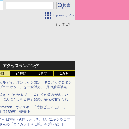
Impress サイト
全カテゴリ
アクセスランキング
時間
24時間
1週間
1カ月
カルディ、オンライン限定「ネコバッグ＆タン
ブラーセット」を一般販売。7月の抽選販売の
当選無効分
焼きたてのかるび、にんにくの旨みがきいた
「にんにくカルビ丼」発売。秘伝の甘辛だれを
絡めた「豚カルビ丼」も復活
Amazon、ウイスキー「竹鶴ピュアモルト」
を“6639円”で販売中
かっぱ寿司×妖怪ウォッチ、ジバニャンやコマ
さんの「ダイカットメモ帳」をプレゼント