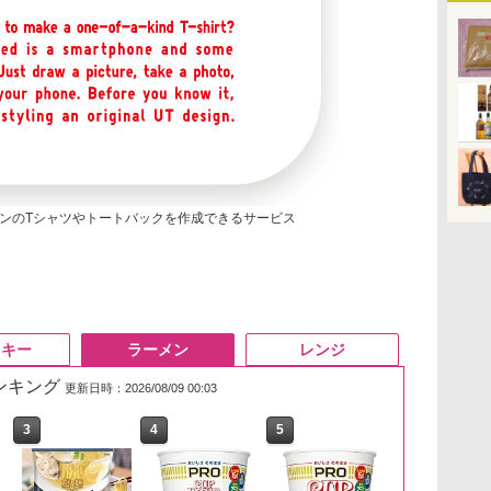
ンのTシャツやトートバックを作成できるサービス
スキー
ラーメン
レンジ
ランキング
更新日時：2026/08/09 00:03
3
3
3
4
4
4
5
5
5
6
6
6