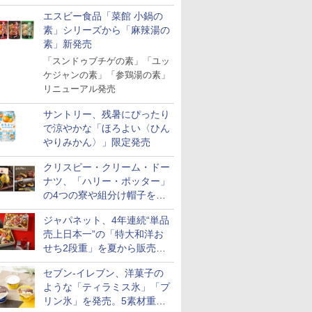
「Fisherman's Academy」を
エスビー食品「菜館 小鍋の
実施中
素」シリーズから「麻辣湯の
素」新発売
「スンドゥブチゲの素」「ユッ
ケジャンの素」「参鶏湯の素」
リニューアル発売
サントリー、残暑にぴったり
で涼やかな「ほろよい〈ひん
やりみかん〉」限定発売
クリスピー・クリーム・ドー
ナツ、「ハリー・ポッター」
の4つの寮や組分け帽子をイ
メージしたドーナツなど発売
ジャパネット、4年連続“単品
売上日本一”の「特大和洋お
せち2段重」を夏から販売。
73品・年越しそば付き
セブン-イレブン、洋菓子の
ような「ティラミス氷」「プ
リン氷」を発売。5素材重ね