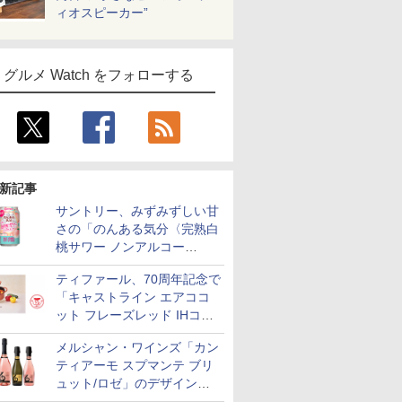
ィオスピーカー”
グルメ Watch をフォローする
新記事
サントリー、みずみずしい甘
さの「のんある気分〈完熟白
桃サワー ノンアルコー
ル〉」限定発売
ティファール、70周年記念で
「キャストライン エアココ
ット フレーズレッド IHココ
ット鍋 24cm」数量限定発売
メルシャン・ワインズ「カン
ティアーモ スプマンテ ブリ
ュット/ロゼ」のデザインを
リニューアル。ハーフボトル