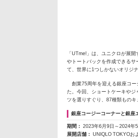
「UTme!」は、ユニクロが展
やトートバックを作成できるサ
て、世界に1つしかないオリジ
創業75周年を迎える銀座コー
た。今回、ショートケーキやジ
ツを選りすぐり、87種類もの
銀座コージーコーナーと銀座エ
期間：
2023年6月9日～2024年
展開店舗：
UNIQLO TOKY