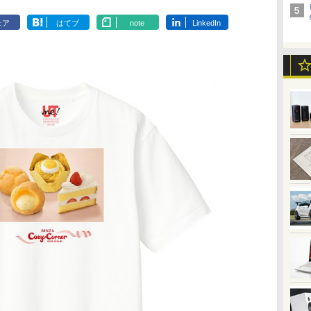
ェア
はてブ
note
LinkedIn