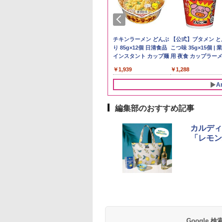
県産コシヒカリ (5
ーチャーズ ハイラ
麺職人 醤油 [丸大
新米予約 令和8年産
ジムビーム 4000ml サ
人気 カップ麺 12種類
by Amazon 国産ブレ
ブラックニッカ ニッカ
チキンラーメン どんぶ
野沢農産 無洗米 青
角瓶 2700ml サント
【公式】ブタメン と
 精米 令和7年産 お
クリーム 4000ml
油使用 豊かな旨味
【家計お助け米】米
ントリー バーボン ウ
詰め合わせ セット 12
ンド米 精米 5kg
Nikka ウィスキー
り 85g×12個 日清食品
るる コシヒカリ 5kg
ー ウイスキー ハイ
こつ味 35g×15個 | 
たかさか
トリー スコッチ
ク] 日清食品 カッ
10kg 令和8年産 秋田県
イスキー アメリカ合衆
個アソート
4000ml ブラックニッ
インスタント カップ麺
野県産 令和7年産
ル 大容量
用 夜食 カップラー
￥2,650
スキー 4リットル
87g ×12個
産 あきたこまち 厳選
国 大容量 4リットル
カクリア ウヰスキー
ミニカップ麺 小腹 
893
395
552
￥5,780
￥6,176
￥2,180
￥4,358
￥1,939
￥3,980
￥6,055
￥1,288
量
米 単一原料米100％ 白
【日本 アサヒ ウィスキ
スタント アウトドア
米 (5kg×2袋)
ー】 大容量 お得 4リッ
も ローリングストッ
A
トル
大人買い おやつカン
ニー
編集部のおすすめ記事
10
1
2
カルディ
「レモン
-D70B-W ホワイト
ER-D3000B-K(グラン
【セット買い】[山善]
シャープ 過熱水蒸気
ドーム オーブンレ
ブラック) 石窯ドーム
スチームオーブンレン
ーブンレンジ RE-
26L
過熱水蒸気オーブンレ
ジ 25L 一人暮らし 二人
SS10Z-W ホワイト 3
ンジ 30L
暮らし フラットテーブ
2段 調理 コンベクシ
Google
,825
￥56,800
￥30,280
￥44,367