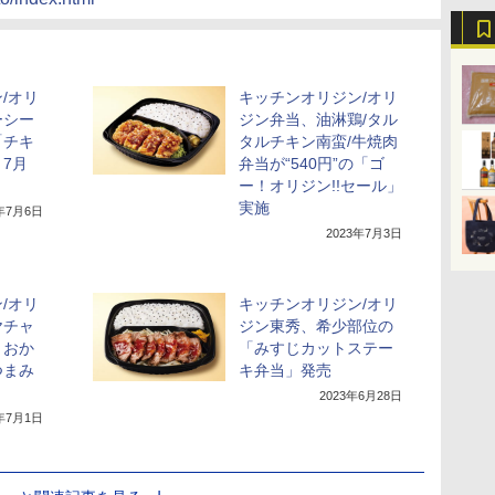
/オリ
キッチンオリジン/オリ
ーシー
ジン弁当、油淋鶏/タル
「チキ
タルチキン南蛮/牛焼肉
7月
弁当が“540円”の「ゴ
ー！オリジン!!セール」
実施
3年7月6日
2023年7月3日
/オリ
キッチンオリジン/オリ
ヤチャ
ジン東秀、希少部位の
。おか
「みすじカットステー
つまみ
キ弁当」発売
2023年6月28日
3年7月1日