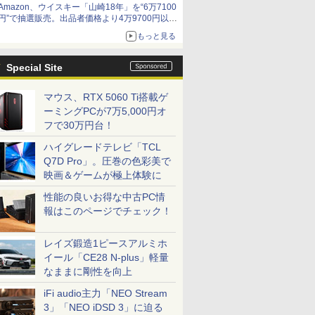
Amazon、ウイスキー「山崎18年」を“6万7100
円”で抽選販売。出品者価格より4万9700円以上
お得
もっと見る
Special Site
マウス、RTX 5060 Ti搭載ゲ
ーミングPCが7万5,000円オ
フで30万円台！
ハイグレードテレビ「TCL
Q7D Pro」。圧巻の色彩美で
映画＆ゲームが極上体験に
性能の良いお得な中古PC情
報はこのページでチェック！
レイズ鍛造1ピースアルミホ
イール「CE28 N-plus」軽量
なままに剛性を向上
iFi audio主力「NEO Stream
3」「NEO iDSD 3」に迫る