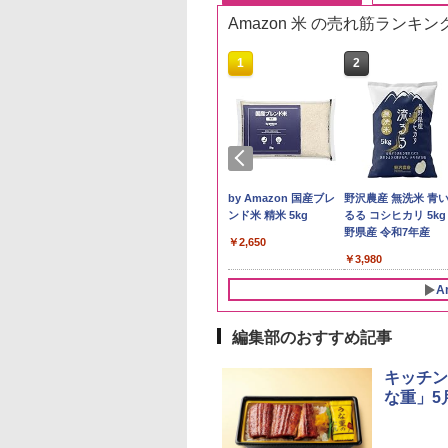
Amazon 米 の売れ筋ランキン
10
1
2
ケンベイ【精米】
新米予約 令和8年産
by Amazon 国産ブレ
野沢農産 無洗米 青
県産にじのきらめ
【家計お助け米】米
ンド米 精米 5kg
るる コシヒカリ 5kg
5kg 令和7年産
10kg 令和8年産 秋田県
野県産 令和7年産
￥2,650
産 あきたこまち 厳選
056
￥5,780
￥3,980
米 単一原料米100％ 白
米 (5kg×2袋)
A
編集部のおすすめ記事
10
10
10
1
1
1
2
2
2
キッチン
な重」5