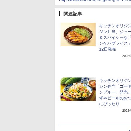
関連記事
キッチンオリジン
ジン弁当、ジュ
＆スパイシーな
ンケバブライス」
12日発売
202
キッチンオリジン
ジン弁当「ゴー
ンプルー」発売
ずやビールのお
にぴったり
202