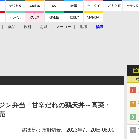
食品
飲料
お酒
メーカー
地域
福袋
1
ジン弁当「甘辛だれの鶏天丼～高菜・
売
編集部：濱野紗妃
2023年7月20日 08:00