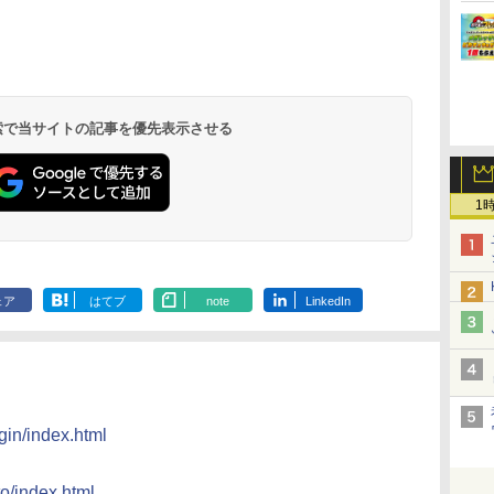
リ
ん
 オ
角ハイボール
カップヌードル カップ
[山善] スチームオーブ
トリスウイスキー
国分 tabete だし麺 千
TOSHIBA(東芝) スチ
【数量限定】フロム・
カップヌードル カップ
シャープ ウォーターオ
サントリー 
マルちゃん 
パナソニック
ボー
業務
段
350ml×24本 サントリ
ヌードルPRO シーフー
ンレンジ 省エネ 高効率
4000ml サントリー 大
葉県産はまぐりだし 塩
ームオーブンレンジ 石
ザ・バレル モルトウイ
ヌードルPRO しょうゆ
ーブン ヘルシオ AX-
ルト ウイスキ
ZUBAAAN!
レンジ スチー
メン
ー ウイスキー ハイボー
ドヌードル 高たんぱく
15L 一人暮らし 二人暮
容量 4リットル
らーめん 108g×10袋 保
窯ドーム ER-D80A(K)
スキー500ml アサヒ [
高たんぱく&低糖質 さ
XJ1-B ブラック 30L 2
Story of the D
醤油豚骨 3食
ロ 30L 2段
イン
操作
ル 缶
&低糖質 さらに塩分控
らし スチーム調理 フラ
存食 備蓄
ブラック 250℃ 1段調
日本 500ml ]【中元 ギ
らに塩分控えめ
段調理 コンベクション
2026 化粧箱入 
130g×3食
リル 高精細・
 検索で当サイトの記事を優先表示させる
￥4,930
￥2,880
￥26,130
￥4,274
￥2,323
￥34,546
￥4,402
￥3,103
￥44,800
￥19,860
￥341
￥91,000
に
し
えめ 78g×12個
ットテーブル トースト
理 フラットテーブル
フト プレゼント 贈り
75g×12個
トースト機能
ードセンサー
ク
!
機能 自動メニュー33種
電子レンジ 赤外線セン
物に】
NE-BS9D-K
パ
ー
簡単お手入れ ブラック
サー ノンフライ調理
ス
YRZ-WF150TV(B)
簡単お手入れ 小型 新
1
 ワ
生活 一人暮らし 二人
単
暮らし ファミリー
ェア
はてブ
note
LinkedIn
gin/index.html
to/index.html