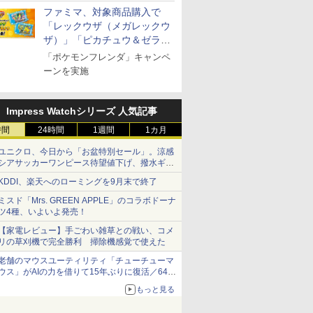
ファミマ、対象商品購入で
「レックウザ（メガレックウ
シングルモ
マルちゃん
 オーブン
甲州韮崎 オリジナル ブ
カップヌードル レギュ
日立 過熱水蒸気 オーブ
ザ）」「ピカチュウ＆ゼラオ
ティーチャーズ ハイラ
日清麺職人 醤油 [丸大
コンフィー(COMFEE')
ジムビーム 4000ml サ
カップヌードル パクチ
ER-D3000B-K(グラン
ブラックニ
人気 カップ
ER-D70B
ー 白州
 横浜家系
ム ビスト
レンド ウイスキー 4リ
ラー 日清食品 カップ麺
ンレンジ 大容量 31L
ンドクリーム 4000ml
豆醤油使用 豊かな旨味
スチームオーブンレン
ントリー バーボン ウ
ー香るトムヤムクンヌ
ブラック) 石窯ドーム
キー4000
詰め合わせ 
石窯ドーム
ラ」のフレンダピックがもら
「ポケモンフレンダ」キャンペ
istillery
パック
 おまかせグ
ットル 日本 大容量
78g×20個
MRO-S8C K ブラック
サントリー スコッチ ウ
とコク] 日清食品 カッ
ジ 25L フラットテーブ
イスキー アメリカ合衆
ードル [世界三大スー
過熱水蒸気オーブンレ
ニッカ リ
個アソート
ンジ 26L
える！
ーンを実施
700ml
64眼スピ
4000ml 4L
保証1年 お手入れ簡単
イスキー 4リットル 大
プ麺 87g ×12個
ル 発酵・トースト機能
国 大容量 4リットル
プ] 日清食品 カップ麺
ンジ 30L
【ウイスキ
￥3,725
￥3,475
￥39,439
￥6,395
￥1,552
￥19,780
￥6,177
￥2,594
￥49,800
￥6,359
￥2,280
￥27,045
 ブラック
重量センサー 250℃1段
容量
オートメニュー23種 オ
75g×12個
式ワイドオーブン ヘル
ーブン～250℃ レンジ
Impress Watchシリーズ 人気記事
シーシェフ
~1000W高出力 全国対
応 ヘルツフリー カップ
時間
24時間
1週間
1カ月
スチーム調理 予熱対応
自動脱臭 消音モード
ユニクロ、今日から「お盆特別セール」。涼感
【2年メーカー保証】
シアサッカーワンピース待望値下げ、撥水ギア
ブラック CF-EA261-
ショーツは1990円に
KDDI、楽天へのローミングを9月末で終了
BK
ミスド「Mrs. GREEN APPLE」のコラボドーナ
ツ4種、いよいよ発売！
【家電レビュー】手ごわい雑草との戦い、コメ
リの草刈機で完全勝利 掃除機感覚で使えた
老舗のマウスユーティリティ「チューチューマ
ウス」がAIの力を借りて15年ぶりに復活／64bit
化、Windows 10/11、「Chrome」も走り回
もっと見る
る。復活記念で2026年末まで500円