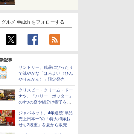
グルメ Watch をフォローする
新記事
サントリー、残暑にぴったり
で涼やかな「ほろよい〈ひん
やりみかん〉」限定発売
クリスピー・クリーム・ドー
ナツ、「ハリー・ポッター」
の4つの寮や組分け帽子をイ
メージしたドーナツなど発売
ジャパネット、4年連続“単品
売上日本一”の「特大和洋お
せち2段重」を夏から販売。
73品・年越しそば付き