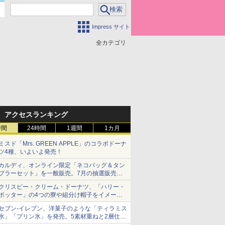
Impress サイト
全カテゴリ
アクセスランキング
時間
24時間
1週間
1カ月
ミスド「Mrs. GREEN APPLE」のコラボドーナ
ツ4種、いよいよ発売！
カルディ、オンライン限定「ネコバッグ＆タン
ブラーセット」を一般販売。7月の抽選販売の
当選無効分
クリスピー・クリーム・ドーナツ、「ハリー・
ポッター」の4つの寮や組分け帽子をイメージ
したドーナツなど発売
セブン-イレブン、洋菓子のような「ティラミス
氷」「プリン氷」を発売。5素材重ねと2層仕立
ての濃厚な味わい