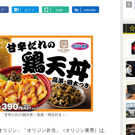
ェア
はてブ
note
LinkedIn
当「甘辛だれの鶏天丼～高菜・明太付き～」
リジン」「オリジン弁当」（オリジン東秀）は、