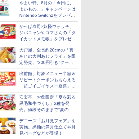
やよい軒、8月の「今日に、
付き
よいもの。」キャンペーンは
Nintendo Switch2をプレゼン
7
8
9
10
ト
かっぱ寿司×妖怪ウォッチ、
ジバニャンやコマさんの「ダ
イカットメモ帳」をプレゼン
ト
大戸屋、全長約20cmの「真
あじの大判あじフライ」を限
ス【白
新潟県産新之助 無洗米
新潟県産コシヒカリ (5
新潟ケンベイ【精米】
新米予約 
定発売。“200円引き”クーポ
お米 米
5kg 令和7年産
㎏) 精米 令和7年産 お
新潟県産にじのきらめ
【家計お助
ンも配信
令和7年
米のたかさか
き 5kg 令和7年産
10kg 令
出前館、対象メニュー半額＆
￥3,261
産 あきた
リピートクーポンももらえる
￥3,893
￥3,056
￥5,780
米 単一原料
「超ゴイゴイヤスー夏祭」を
米 (5kg×2
実施
安楽亭、お盆限定「夏を彩る
黒毛和牛づくし」2種を発
売。値段そのままで“夏の巻
7
7
7
8
8
8
9
9
9
10
10
10
き野菜”付き
デニーズ「お月見フェア」を
実施。黒麺の満月仕立てや月
見バーグなどが登場！