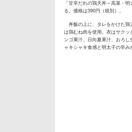
「甘辛だれの鶏天丼～高菜・明太
る。価格は390円（税別）。
丼飯の上に、タレをかけた鶏天
は鶏むね肉を使用。衣はサクッ
ンゴ果汁、日向夏果汁、おろし
ャキシャキ食感と明太子の辛み