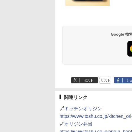
ビーム 4000ml サ
プヌードル パクチ
D3000B-K(グラン
ブラックニッカ ウイス
人気 カップ麺 12種類
ER-D70B-W ホワイト
ブラックニッカ ニッカ
チキンラーメン どんぶ
[山善] スチームオーブ
角瓶 2700ml サント
【公式】ブタメン と
シャープ 過熱水蒸気
リー バーボン ウ
るトムヤムクンヌ
ック) 石窯ドーム
キー4000ml ブラック
詰め合わせ セット 12
石窯ドーム オーブンレ
Nikka ウィスキー
り 85g×12個 日清食品
ンレンジ 25L 一人暮ら
ー ウイスキー ハイ
こつ味 35g×15個 | 
ーブンレンジ 23L 1
キー アメリカ合衆
ル [世界三大スー
水蒸気オーブンレ
ニッカ リッチブレンド
個アソート
ンジ 26L
4000ml ブラックニッ
インスタント カップ麺
し 二人暮らし フラット
ル 大容量
用 夜食 カップラー
調理 ブラック RE-
大容量 4リットル
 日清食品 カップ麺
30L
【ウイスキー 日本】
カクリア ウヰスキー
テーブル スチーム調理
ミニカップ麺 小腹 
WF232-B シンプル
Google
177
594
,800
￥6,359
￥2,280
￥27,045
￥4,358
￥1,939
￥22,800
￥6,063
￥1,288
￥29,480
×12個
【日本 アサヒ ウィスキ
自動メニュー19種搭載
スタント アウトドア
コンパクト 一人暮ら
ー】 大容量 お得 4リッ
角皿付き ブラック
も ローリングストッ
二人暮らし らくチン
トル
MRK-F250TSV(B)
大人買い おやつカン
（絶対湿度）センサ
ニー
ノンフライ調理 トー
ト スチームあたため
イドフラット庫内 簡
お手入れ
ポスト
リスト
シ
関連リンク
🔗キッチンオリジン
https://www.toshu.co.jp/kitchen_ori
🔗オリジン弁当
https://www.toshu.co.jp/origin_ben