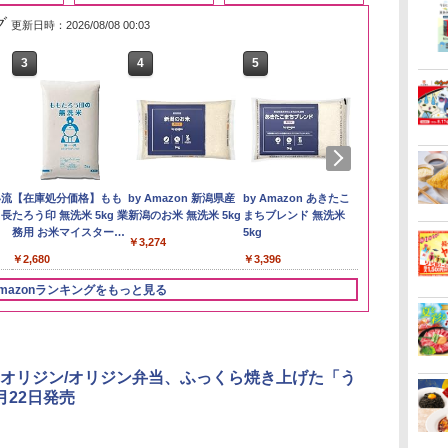
グ
更新日時：2026/08/08 00:03
3
4
5
6
い流
【在庫処分価格】もも
by Amazon 新潟県産
by Amazon あきたこ
フクテイライ
 長
たろう印 無洗米 5kg 業
新潟のお米 無洗米 5kg
まちブレンド 無洗米
米】北東北産 
務用 お米マイスターブ
5kg
あきたこまち 
￥3,274
レンド
産 (5kg)
￥2,680
￥3,396
￥3,300
mazonランキングをもっと見る
3
3
3
4
4
4
5
5
5
6
6
6
オリジン/オリジン弁当、ふっくら焼き上げた「う
月22日発売