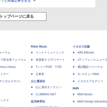
もっと関連記事を見る
トップページに戻る
Rittor Music
イカロス出版
dフォーラム
リットーミュージック
AIRLINEweb
ップ担当者フォーラム
楽器探そう!デジマート
Jディフェンスニュー
ness Library
TシャツPOD T-OD
通訳翻訳ジャーナル
セミナー
立東舎
JレスキューWeb
 X（デジタルクロス）
山と溪谷社
イカロスアカデミー
山と溪谷オンライン
MdN
CLIMBING-NET
MdN Books
ブックス
近代科学社
MdN Design Interactiv