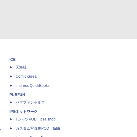
ICE
天海社
ス
Comic curea
impress QuickBooks
PUBFUN
パブファンセルフ
IPGネットワーク
TシャツPOD pTa.shop
カスタム写真集POD fabli
e