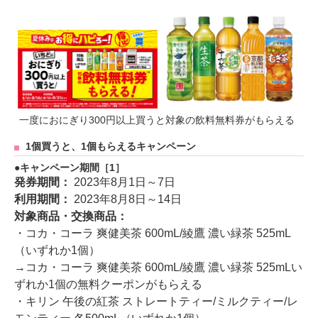
一度におにぎり300円以上買うと対象の飲料無料券がもらえる
1個買うと、1個もらえるキャンペーン
キャンペーン期間［1］
発券期間：
2023年8月1日～7日
利用期間：
2023年8月8日～14日
対象商品・交換商品：
・コカ・コーラ 爽健美茶 600mL/綾鷹 濃い緑茶 525mL
（いずれか1個）
→コカ・コーラ 爽健美茶 600mL/綾鷹 濃い緑茶 525mLい
ずれか1個の無料クーポンがもらえる
・キリン 午後の紅茶 ストレートティー/ミルクティー/レ