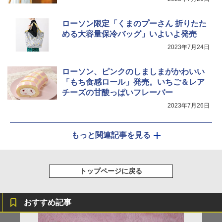
シャープ ウォーターオーブン ヘルシオ
5
ローソン限定「くまのプーさん 折りたた
AX-XJ1-B ブラック 30L 2段調理 コンベ
める大容量保冷バッグ」いよいよ発売
クション トースト機能
2023年7月24日
￥44,800
ローソン、ピンクのしましまがかわいい
「もち食感ロール」発売。いちご＆レア
チーズの甘酸っぱいフレーバー
2023年7月26日
もっと関連記事を見る
トップページに戻る
おすすめ記事