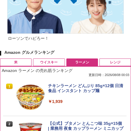
ローソンでハピろー！
Amazon グルメランキング
米
ウイスキー
ラーメン
レンジ
Amazon ラーメン の売れ筋ランキング
更新日時：2026/08/08 00:03
by Amazon 国産ブレンド米 精米 5kg
ブラックニッカ ニッカ Nikka ウィスキ
チキンラーメン どんぶり 85g×12個 日清
1
1
1
ー4000ml ブラックニッカクリア ウヰス
食品 インスタント カップ麺
キー 【日本 アサヒ ウィスキー】 大容量
￥2,650
お得 4リットル
￥1,939
￥4,358
【公式】ブタメン とんこつ味 35g×15個
2
野沢農産 無洗米 青い流るる コシヒカリ
2
| 業務用 夜食 カップラーメン ミニカップ