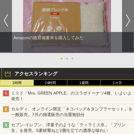
Amazonの政府備蓄米を購入してみた
●
●
●
アクセスランキング
1時間
24時間
1週間
1カ月
ミスド「Mrs. GREEN APPLE」のコラボドーナツ4種、いよいよ
発売！
カルディ、オンライン限定「ネコバッグ＆タンブラーセット」を
一般販売。7月の抽選販売の当選無効分
セブン-イレブン、洋菓子のような「ティラミス氷」「プリン
氷」を発売。5素材重ねと2層仕立ての濃厚な味わい