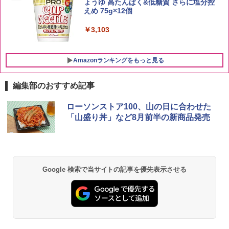
ょうゆ 高たんぱく&低糖質 さらに塩分控
【中元 ギフト プレゼント 贈り物に】
￥3,396
えめ 75g×12個
￥4,402
￥3,103
Amazonランキングをもっと見る
編集部のおすすめ記事
[山善] スチームオーブンレンジ 25L 一人
ローソンストア100、山の日に合わせた
1
暮らし 二人暮らし フラットテーブル ス
「山盛り丼」など8月前半の新商品発売
チーム調理 自動メニュー19種搭載 角皿
付き ブラック MRK-F250TSV(B)
￥22,800
Google 検索で当サイトの記事を優先表示させる
シャープ 過熱水蒸気 オーブンレンジ 23
2
L 1段調理 ブラック RE-WF232-B シンプ
ル操作 コンパクト 一人暮らし 二人暮ら
し らくチン!（絶対湿度）センサー ノン
フライ調理 トースト スチームあたため