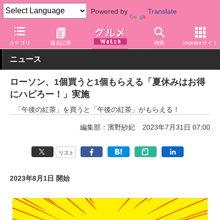
Powered by
Translate
グルメ Watch
店舗
コンビニ
ローソン
カテゴリ
過去記事
検索
Impressサイト
ニュース
ローソン、1個買うと1個もらえる「夏休みはお得
にハピろー！」実施
「午後の紅茶」を買うと「午後の紅茶」がもらえる！
編集部：濱野紗妃
2023年7月31日 07:00
リスト
2023年8月1日 開始