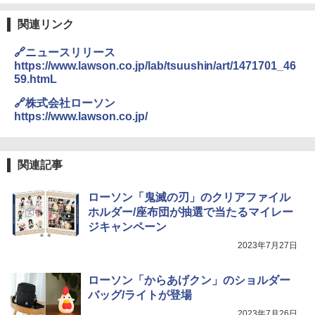
ワイドフラット庫内 簡単お手入れ
関連リンク
￥29,480
🔗ニュースリリース
https://www.lawson.co.jp/lab/tsuushin/art/1471701_46
59.htmL
[山善] スチームオーブンレンジ 省エネ
3
高効率 15L 一人暮らし 二人暮らし スチ
🔗株式会社ローソン
ーム調理 フラットテーブル トースト機
能 自動メニュー33種 簡単お手入れ ブラ
https://www.lawson.co.jp/
ック YRZ-WF150TV(B)
￥26,130
関連記事
ローソン「鬼滅の刃」のクリアファイル
TOSHIBA(東芝) スチームオーブンレン
4
ホルダー/座布団が抽選で当たるマイレー
ジ 石窯ドーム ER-D80A(K) ブラック 25
ジキャンペーン
0℃ 1段調理 フラットテーブル 電子レン
ジ 赤外線センサー ノンフライ調理 簡単
2023年7月27日
お手入れ 小型 新生活 一人暮らし 二人暮
らし ファミリー
ローソン「からあげクン」のショルダー
￥34,546
バッグ/ライトが登場
2023年7月26日