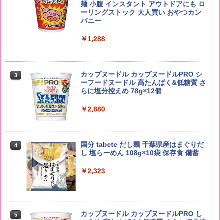
5kg 長野県産 令和7年産
角瓶 2700ml サントリー ウイスキー ハ
麺 小腹 インスタント アウトドアにも ロ
2
イボール 大容量
ーリングストック 大人買い おやつカン
￥3,980
パニー
￥6,063
￥1,288
【在庫処分価格】ももたろう印 無洗米 5
3
kg 業務用 お米マイスターブレンド
角ハイボール 350ml×24本 サントリー ウ
3
カップヌードル カップヌードルPRO シ
3
イスキー ハイボール 缶
ーフードヌードル 高たんぱく&低糖質 さ
￥2,680
らに塩分控えめ 78g×12個
￥4,930
￥2,880
by Amazon 新潟県産 新潟のお米 無洗米
4
5kg
トリスウイスキー 4000ml サントリー 大
4
国分 tabete だし麺 千葉県産はまぐりだ
4
容量 4リットル
し 塩らーめん 108g×10袋 保存食 備蓄
￥3,274
￥4,274
￥2,323
by Amazon あきたこまちブレンド 無洗
5
米 5kg
【数量限定】フロム・ザ・バレル モルト
5
カップヌードル カップヌードルPRO し
5
ウイスキー500ml アサヒ [ 日本 500ml ]