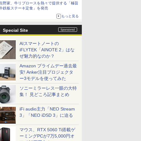
吉野家、牛リブロースを熱々で提供する「極旨
牛鉄板ステーキ定食」を発売
もっと見る
Special Site
AIスマートノートの
iFLYTEK「AINOTE 2」はな
ぜ魅力的なのか？
Amazon プライムデー過去最
安! Anker注目プロジェクタ
ー3モデルを使ってみた
ソニーミラーレス一眼の大特
集！ 見どころ記事まとめ
iFi audio主力「NEO Stream
3」「NEO iDSD 3」に迫る
マウス、RTX 5060 Ti搭載ゲ
ーミングPCが7万5,000円オ