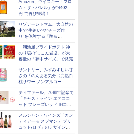
Amazon、ウイスキー「フロ
ム・ザ・バレル」が“4402
円”で再び登場！
リゾナーレトマム、大自然の
中で“牛追い”や“チーズ作
り”を体験する「酪農
Academy～夏休みの自由研
「湖池屋プライドポテト 神
究～」を実施中
のり塩/ぞっこん岩塩」が大
容量の「夢中サイズ」で発売
サントリー、みずみずしい甘
さの「のんある気分〈完熟白
桃サワー ノンアルコー
ル〉」限定発売
ティファール、70周年記念で
「キャストライン エアココ
ット フレーズレッド IHココ
ット鍋 24cm」数量限定発売
メルシャン・ワインズ「カン
ティアーモ スプマンテ ブリ
ュット/ロゼ」のデザインを
リニューアル。ハーフボトル