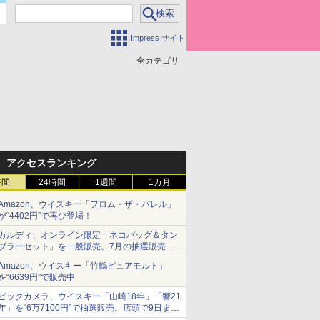
Impress サイト
全カテゴリ
アクセスランキング
時間
24時間
1週間
1カ月
Amazon、ウイスキー「フロム・ザ・バレル」
が“4402円”で再び登場！
カルディ、オンライン限定「ネコバッグ＆タン
ブラーセット」を一般販売。7月の抽選販売の
当選無効分
Amazon、ウイスキー「竹鶴ピュアモルト」
を“6639円”で販売中
ビックカメラ、ウイスキー「山崎18年」「響21
年」を“6万7100円”で抽選販売。店頭で9日まで
受付