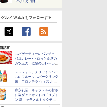
フで30万円台！
グルメ Watch をフォローする
新記事
スパゲッティーのパンチョ、
和風カレー×トロっと食感の
カツ玉の「欲望のカレーカツ
玉スパ」発売
メルシャン、チリワインベー
スのフルーツスパークリング
缶「フロンテラ ウィズ ホワ
イトレモン/カシスオレン
森永乳業、キャラメルの甘さ
ジ」発売
に塩がアクセントの「リプト
ン 塩キャラメルミルクティ
ー」限定発売