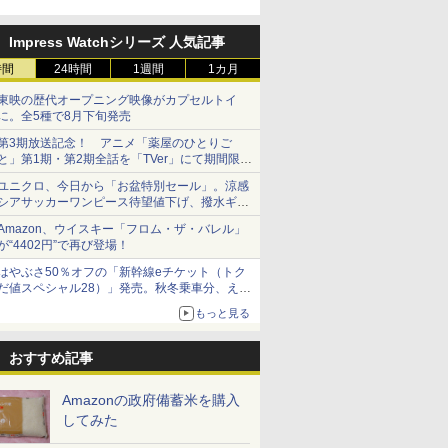
「Fisherman's Academy」を
実施中
Impress Watchシリーズ 人気記事
時間
24時間
1週間
1カ月
東映の歴代オープニング映像がカプセルトイ
に。全5種で8月下旬発売
第3期放送記念！ アニメ「薬屋のひとりご
と」第1期・第2期全話を「TVer」にて期間限定
で順次無料配信開始
ユニクロ、今日から「お盆特別セール」。涼感
シアサッカーワンピース待望値下げ、撥水ギア
ショーツは1990円に
Amazon、ウイスキー「フロム・ザ・バレル」
が“4402円”で再び登場！
はやぶさ50％オフの「新幹線eチケット（トク
だ値スペシャル28）」発売。秋冬乗車分、えき
ねっと限定
もっと見る
おすすめ記事
Amazonの政府備蓄米を購入
してみた