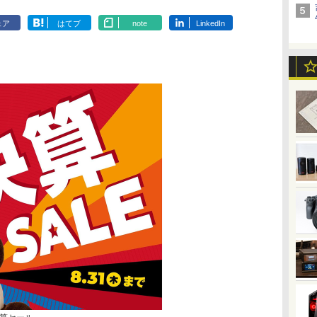
ェア
はてブ
note
LinkedIn