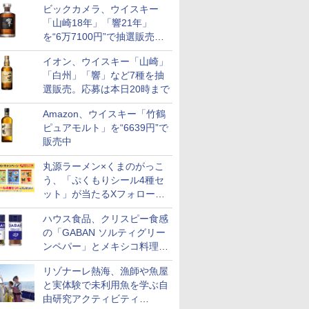
ビックカメラ、ウイスキー
も登場
「山崎18年」「響21年」
を“6万7100円”で抽選販売。
店頭で9日まで受付
イオン、ウイスキー「山崎」
「白州」「響」など7種を抽
選販売。応募は本日20時まで
Amazon、ウイスキー「竹鶴
ピュアモルト」を“6639円”で
販売中
丸源ラーメン×くまのがっこ
う、「ぷくもりシール4種セ
ット」が当たるXフォロー＆
リポストキャンペーン実施
ハウス食品、クリスピー食感
の「GABAN ソルティグリー
ンペパー」とメキシコ料理に
合う「GABAN チポトレペパ
リゾナーレ熱海、漁師や魚屋
ー」発売
と実体験で未利用魚を学ぶ自
由研究アクティビティ