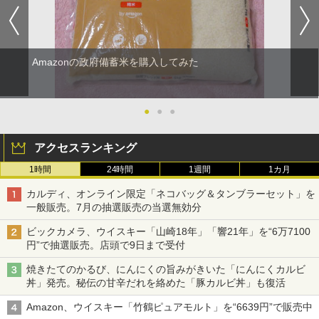
Amazonの政府備蓄米を購入してみた
●
●
●
アクセスランキング
1時間
24時間
1週間
1カ月
カルディ、オンライン限定「ネコバッグ＆タンブラーセット」を
一般販売。7月の抽選販売の当選無効分
ビックカメラ、ウイスキー「山崎18年」「響21年」を“6万7100
円”で抽選販売。店頭で9日まで受付
焼きたてのかるび、にんにくの旨みがきいた「にんにくカルビ
丼」発売。秘伝の甘辛だれを絡めた「豚カルビ丼」も復活
Amazon、ウイスキー「竹鶴ピュアモルト」を“6639円”で販売中