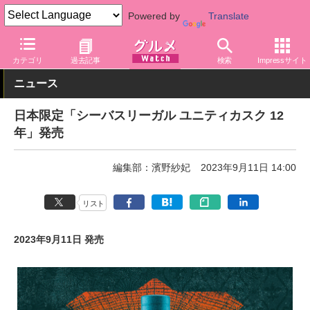
Powered by
Translate
グルメ Watch
アルコール
ウイスキー
カテゴリ
過去記事
検索
Impressサイト
ニュース
日本限定「シーバスリーガル ユニティカスク 12
年」発売
編集部：濱野紗妃
2023年9月11日 14:00
リスト
2023年9月11日 発売