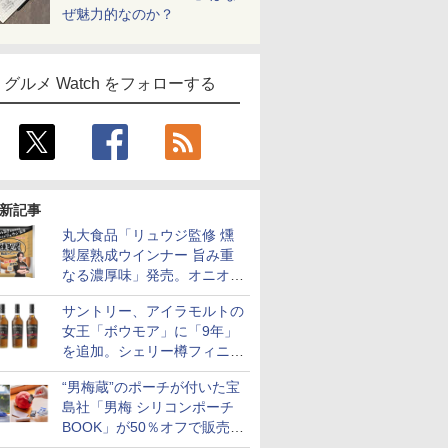
ぜ魅力的なのか？
グルメ Watch をフォローする
新記事
丸大食品「リュウジ監修 燻
製屋熟成ウインナー 旨み重
なる濃厚味」発売。オニオン
やガーリックの食べ応え
サントリー、アイラモルトの
女王「ボウモア」に「9年」
を追加。シェリー樽フィニッ
シュの12/15/18年も通年販売
“男梅蔵”のポーチが付いた宝
に
島社「男梅 シリコンポーチ
BOOK」が50％オフで販売
中！