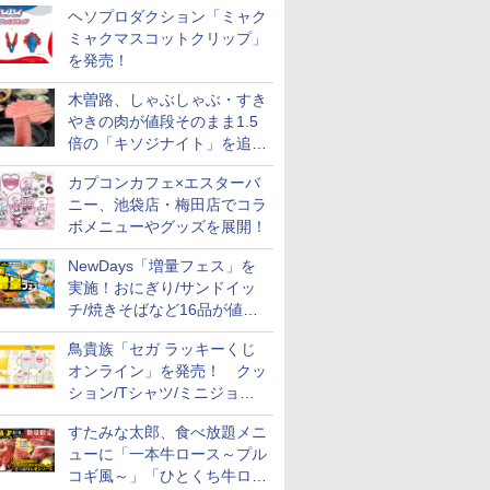
ヘソプロダクション「ミャク
ミャクマスコットクリップ」
を発売！
木曽路、しゃぶしゃぶ・すき
やきの肉が値段そのまま1.5
倍の「キソジナイト」を追加
実施！水・日曜夜限定
カプコンカフェ×エスターバ
ニー、池袋店・梅田店でコラ
ボメニューやグッズを展開！
NewDays「増量フェス」を
実施！おにぎり/サンドイッ
チ/焼きそばなど16品が値段
そのままでボリュームアップ
鳥貴族「セガ ラッキーくじ
オンライン」を発売！ クッ
ション/Tシャツ/ミニジョッ
キ/ステッカーなど全7賞
すたみな太郎、食べ放題メニ
ューに「一本牛ロース～プル
コギ風～」「ひとくち牛ロー