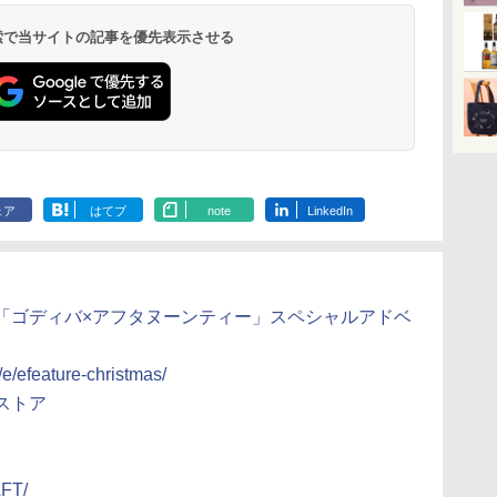
メン
二人
らーめん 108g×10袋 保
15L 一人暮らし 二人暮
ドヌードル 高たんぱく
窯ドーム ER-D80A(K)
高たんぱく&低糖質 さ
XJ1-B ブラック 30L 2
醤油豚骨 3食
ロ 最高峰モデル
イン
ブ
存食 備蓄
らし スチーム調理 フラ
&低糖質 さらに塩分控
ブラック 250℃ 1段調
らに塩分控えめ
段調理 コンベクション
130g×3食
段 おまかせグ
 検索で当サイトの記事を優先表示させる
￥2,323
￥26,130
￥2,989
￥34,546
￥3,103
￥44,800
￥341
￥118,000
に
動メ
ットテーブル トースト
えめ 78g×12個
理 フラットテーブル
75g×12個
トースト機能
細・64眼ス
ク
皿付
機能 自動メニュー33種
電子レンジ 赤外線セン
サー 時短料理
パ
簡単お手入れ ブラック
サー ノンフライ調理
携 ブラック N
器
YRZ-WF150TV(B)
簡単お手入れ 小型 新
UBS10D-K
種類
生活 一人暮らし 二人
ン
暮らし ファミリー
モー
ラ
ェア
はてブ
note
LinkedIn
グ「ゴディバ×アフタヌーンティー」スペシャルアドベ
/e/efeature-christmas/
ストア
AFT/