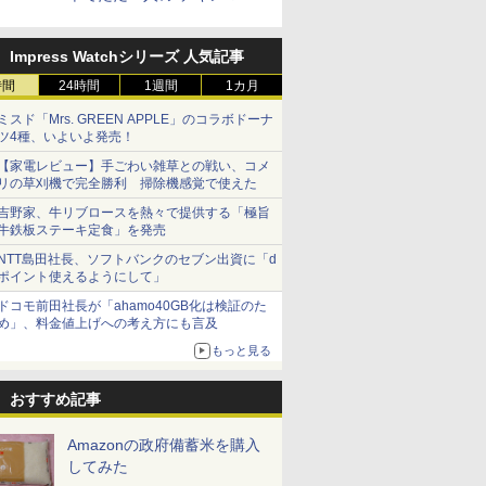
スター”笠原氏から学んでき
た
Impress Watchシリーズ 人気記事
時間
24時間
1週間
1カ月
ミスド「Mrs. GREEN APPLE」のコラボドーナ
ス【白
フロム・
新潟県産新之助 無洗米
甲州韮崎 オリジナル ブ
新潟県産コシヒカリ (5
ティーチャーズ ハイラ
新米予約 令和8年産
サントリー シングルモ
by Amaz
ジムビーム 4
ツ4種、いよいよ発売！
お米 米
モルトウイ
5kg 令和7年産
レンド ウイスキー 4リ
㎏) 精米 令和7年産 お
ンドクリーム 4000ml
【家計お助け米】米
ルト ウイスキー 山崎
あきたこま
ントリー 
令和7年
アサヒ [
ットル 日本 大容量
米のたかさか
サントリー スコッチ ウ
10kg 令和8年産 秋田県
Story of the Distillery
5kg 令和
イスキー 
【家電レビュー】手ごわい雑草との戦い、コメ
￥3,836
]【中元 ギ
4000ml 4L
イスキー 4リットル 大
産 あきたこまち 厳選
2026 化粧箱入 700ml
米
国 大容量 
リの草刈機で完全勝利 掃除機感覚で使えた
￥3,740
￥3,893
￥6,414
￥5,780
￥17,600
￥3,497
￥6,177
ト 贈り物
容量
米 単一原料米100％ 白
吉野家、牛リブロースを熱々で提供する「極旨
米 (5kg×2袋)
牛鉄板ステーキ定食」を発売
NTT島田社長、ソフトバンクのセブン出資に「d
ポイント使えるようにして」
ドコモ前田社長が「ahamo40GB化は検証のた
7
7
8
8
9
9
10
10
め」、料金値上げへの考え方にも言及
もっと見る
おすすめ記事
Amazonの政府備蓄米を購入
マルちゃん
 オーブン
カップヌードル レギュ
日立 過熱水蒸気 オーブ
カップヌードル パクチ
コンフィー(COMFEE')
日清麺職人 醤油 [丸大
ER-D3000B-K(グラン
人気 カップ
アイリスオ
してみた
 横浜家系
ム ビスト
ラー 日清食品 カップ麺
ンレンジ ヘルシーシェ
ー香るトムヤムクンヌ
スチームオーブンレン
豆醤油使用 豊かな旨味
ブラック) 石窯ドーム
詰め合わせ 
ーム トー