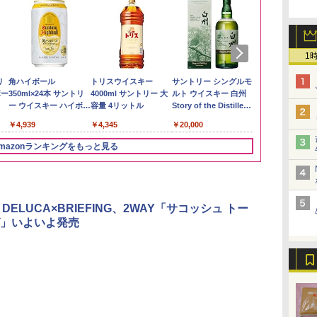
1
い流
リ
【在庫処分価格】もも
角ハイボール
by Amazon あきたこ
トリスウイスキー
by Amazon 新潟県産
サントリー シングルモ
フクテイライ
【数量限定】
 長
ボー
たろう印 無洗米 5kg 業
350ml×24本 サントリ
まちブレンド 無洗米
4000ml サントリー 大
新潟のお米 無洗米 5kg
ルト ウイスキー 白州
米】北東北産 
ザ・バレル 
務用 お米マイスターブ
ー ウイスキー ハイボー
5kg
容量 4リットル
Story of the Distillery
あきたこまち 
スキー500ml 
￥3,274
レンド
ル 缶
2026 化粧箱入 700ml
産 (5kg)
日本 500ml 
￥2,680
￥4,939
￥3,396
￥4,345
￥20,000
￥3,300
￥4,402
フト プレゼン
に】
mazonランキングをもっと見る
3
3
4
4
5
5
6
6
& DELUCA×BRIEFING、2WAY「サコッシュ トー
」いよいよ発売
ん
]
国分 tabete だし麺 千
[山善] スチームオーブ
カップヌードル カップ
TOSHIBA(東芝) スチ
カップヌードル カップ
シャープ ウォーターオ
マルちゃん 
パナソニック
業務
ン
葉県産はまぐりだし 塩
ンレンジ 省エネ 高効率
ヌードルPRO シーフー
ームオーブンレンジ 石
ヌードルPRO しょうゆ
ーブン ヘルシオ AX-
ZUBAAAN!
レンジ スチー