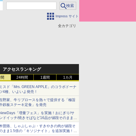
Impress サイト
全カテゴリ
アクセスランキング
時間
24時間
1週間
1カ月
ミスド「Mrs. GREEN APPLE」のコラボドーナ
ツ4種、いよいよ発売！
吉野家、牛リブロースを熱々で提供する「極旨
牛鉄板ステーキ定食」を発売
NewDays「増量フェス」を実施！おにぎり/サ
ンドイッチ/焼きそばなど16品が値段そのままで
ボリュームアップ
木曽路、しゃぶしゃぶ・すきやきの肉が値段そ
のまま1.5倍の「キソジナイト」を追加実施！
水・日曜夜限定