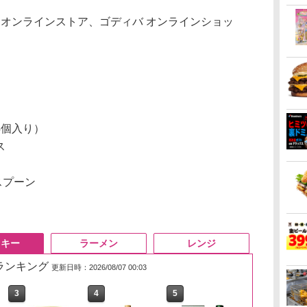
 オンラインストア、ゴディバ オンラインショッ
4個入り）
ス
スプーン
スキー
ラーメン
レンジ
筋ランキング
更新日時：2026/08/07 00:03
3
3
4
4
5
5
6
6