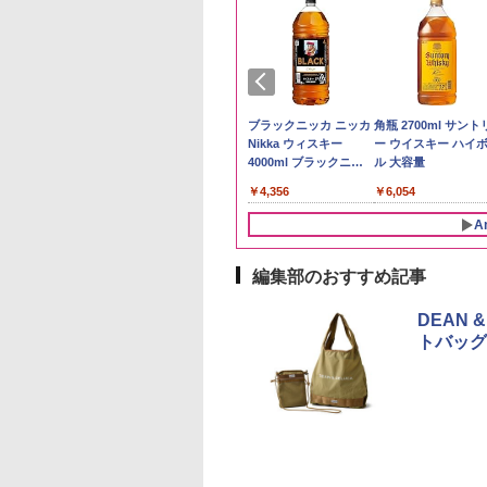
予約 令和8年産
トリー シングルモ
by Amazon 秋田県産
ジムビーム 4000ml サ
by Amazon 国産ブレ
ブラックニッカ ニッカ
野沢農産 無洗米 青
角瓶 2700ml サント
計お助け米】米
 ウイスキー 山崎
あきたこまち 無洗米
ントリー バーボン ウ
ンド米 精米 5kg
Nikka ウィスキー
るる コシヒカリ 5kg
ー ウイスキー ハイ
kg 令和8年産 秋田県
y of the Distillery
5kg 令和7年産 産地精
イスキー アメリカ合衆
4000ml ブラックニッ
野県産 令和7年産
ル 大容量
￥2,650
あきたこまち 厳選
6 化粧箱入 700ml
米
国 大容量 4リットル
カクリア ウヰスキー
780
,600
￥3,497
￥6,177
￥4,356
￥3,980
￥6,054
単一原料米100％ 白
【日本 アサヒ ウィスキ
5kg×2袋)
ー】 大容量 お得 4リッ
A
トル
編集部のおすすめ記事
10
10
1
1
2
2
DEAN 
トバッグ
麺職人 醤油 [丸大
D3000B-K(グラン
人気 カップ麺 12種類
アイリスオーヤマ スチ
チキンラーメン どんぶ
シャープ 過熱水蒸気 オ
【公式】ブタメン と
【セット買い】[山善
油使用 豊かな旨味
ック) 石窯ドーム
詰め合わせ セット 12
ーム トースター オー
り 85g×12個 日清食品
ーブンレンジ 23L 1段
こつ味 35g×15個 | 
スチームオーブンレ