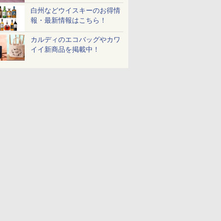
パック
 30L 2
78g×20個
フ 30L MRO-W1C K フ
ードル [世界三大スー
ジ 25L フラットテーブ
とコク] 日清食品 カッ
過熱水蒸気オーブンレ
個アソート
ブントース
白州などウイスキーのお得情
リル 高精
ロストブラック 熱風コ
プ] 日清食品 カップ麺
ル 発酵・トースト機能
プ麺 87g ×12個
ンジ 30L
き 温度調節
￥3,475
￥49,718
￥2,594
￥19,780
￥1,552
￥56,880
￥2,050
￥4,220
報・最新情報はこちら！
ピードセン
ンベクション 2段式 W
75g×12個
オートメニュー23種 オ
イマー機能
 スマホ連
スキャン［メーカー保
ーブン～250℃ レンジ
BLSOT-0
E-
証1年／お手入れ簡単設
~1000W高出力 全国対
ク
カルディのエコバッグやカワ
計］
応 ヘルツフリー カップ
イイ新商品を掲載中！
スチーム調理 予熱対応
自動脱臭 消音モード
【2年メーカー保証】
ブラック CF-EA261-
BK