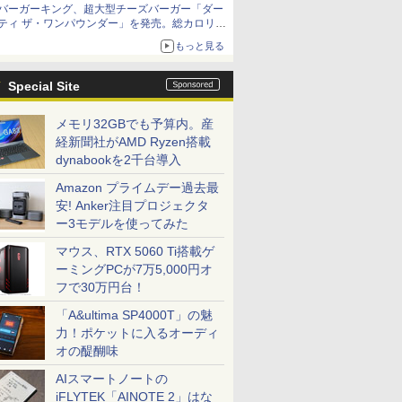
バーガーキング、超大型チーズバーガー「ダー
ティ ザ・ワンパウンダー」を発売。総カロリー
約1656kcal、総重量約527g！
もっと見る
Special Site
メモリ32GBでも予算内。産
経新聞社がAMD Ryzen搭載
dynabookを2千台導入
Amazon プライムデー過去最
安! Anker注目プロジェクタ
ー3モデルを使ってみた
マウス、RTX 5060 Ti搭載ゲ
ーミングPCが7万5,000円オ
フで30万円台！
「A&ultima SP4000T」の魅
力！ポケットに入るオーディ
オの醍醐味
AIスマートノートの
iFLYTEK「AINOTE 2」はな