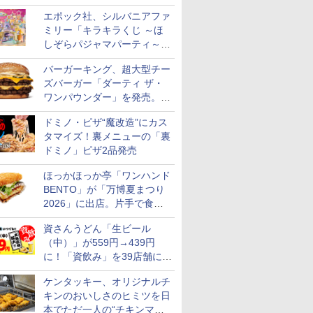
スステーキ」をお盆限定で追
エポック社、シルバニアファ
加
ミリー「キラキラくじ ～ほ
しぞらパジャマパーティ～」
を発売。人形/家具/建物など
バーガーキング、超大型チー
ズバーガー「ダーティ ザ・
ワンパウンダー」を発売。総
カロリー約1656kcal、総重量
ドミノ・ピザ“魔改造”にカス
約527g！
タマイズ！裏メニューの「裏
ドミノ」ピザ2品発売
ほっかほっか亭「ワンハンド
BENTO」が「万博夏まつり
2026」に出店。片手で食べ
られる海苔弁や和牛きんぴら
資さんうどん「生ビール
を販売
（中）」が559円→439円
に！「資飲み」を39店舗に拡
大
ケンタッキー、オリジナルチ
キンのおいしさのヒミツを日
7
7
8
8
9
9
10
10
本でただ一人の“チキンマイ