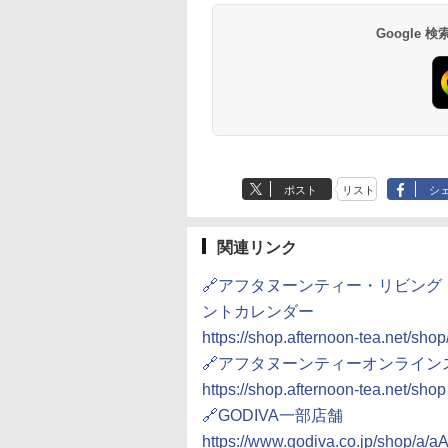
ク] 日清食品 カッ
水蒸気オーブンレ
個アソート
ブントースター 2枚焼
インスタント カップ麺
調理 ホワイト RE-
用 夜食 カップラー
ジ 25L 一人暮らし 
87g ×12個
30L
き 温度調節 トレー タ
WF232-W シンプル操
ミニカップ麺 小腹 
暮らし フラットテー
Google
552
,880
￥2,050
￥4,220
￥1,939
￥29,192
￥1,451
￥26,470
イマー機能付 横型
作 コンパクト 一人暮ら
スタント アウトドア
ル スチーム調理 自
BLSOT-011-B ブラッ
し 二人暮らし らくチ
も ローリングストッ
ニュー19種搭載 角
ク
ン!（絶対湿度）センサ
大人買い おやつカン
き ブラック MRK-
ー ノンフライ調理 トー
ニー
F250TSV(B) + 炊飯
スト スチームあたため
一人暮らし 5.5合 3
ワイドフラット庫内 簡
炊き分け機能 マイコ
単お手入れ
式 低温調理 無洗米
ド 保温 予約機能 ブ
ック AMRC-10M(B)
ポスト
リスト
シ
関連リンク
🔗アフタヌーンティー・リビン
ントカレンダー
https://shop.afternoon-tea.net/shop
🔗アフタヌーンティーオンライン
https://shop.afternoon-tea.net/shop
🔗GODIVA一部店舗
https://www.godiva.co.jp/shop/a/a