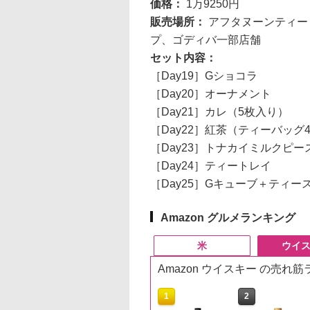
価格：
1万9250円
販売場所：
アフタヌーンティー
プ、ゴディバ一部店舗
セット内容：
［Day19］Gショコラ
［Day20］オーナメント
［Day21］カレ（5枚入り）
［Day22］紅茶（ティーバッグ
［Day23］トナカイミルクピー
［Day24］ティートレイ
［Day25］Gキューブ＋ティー
Amazon グルメランキング
米
ウイ
Amazon ウイスキー の売れ
10
10
1
1
2
2