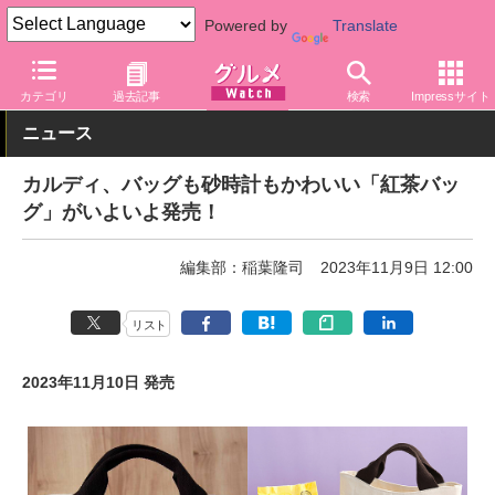
Powered by
Translate
グルメ Watch
店舗
バラエティ
カルディ
カテゴリ
過去記事
検索
Impressサイト
ニュース
カルディ、バッグも砂時計もかわいい「紅茶バッ
グ」がいよいよ発売！
編集部：稲葉隆司
2023年11月9日 12:00
リスト
2023年11月10日 発売