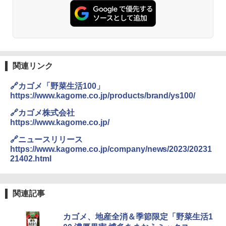
[山善] スチームオーブンレンジ 25L 一人
2
暮らし 二人暮らし フラットテーブル ス
チーム調理 自動メニュー19種搭載 角皿
付き ブラック MRK-F250TSV(B)
関連リンク
￥19,990
🔗カゴメ「野菜生活100」
https://www.kagome.co.jp/products/brand/ys100/
[山善] スチームオーブンレンジ 省エネ
3
🔗カゴメ株式会社
高効率 15L 一人暮らし 二人暮らし スチ
https://www.kagome.co.jp/
ーム調理 フラットテーブル トースト機
能 自動メニュー33種 簡単お手入れ ブラ
🔗ニュースリリース
ック YRZ-WF150TV(B)
https://www.kagome.co.jp/company/news/2023/20231
￥26,800
21402.html
関連記事
TOSHIBA(東芝) スチームオーブンレン
4
ジ 石窯ドーム ER-D80A(K) ブラック 25
0℃ 1段調理 フラットテーブル 電子レン
カゴメ、地産全消＆季節限定「野菜生活1
ジ 赤外線センサー ノンフライ調理 簡単