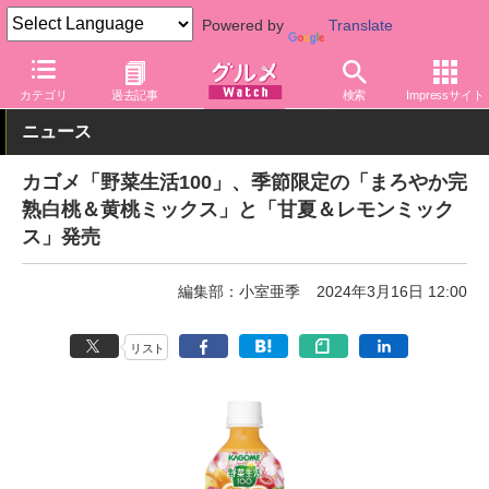
Powered by
Translate
グルメ Watch
メーカー
調味料
カゴメ
カテゴリ
過去記事
検索
Impressサイト
ニュース
カゴメ「野菜生活100」、季節限定の「まろやか完
熟白桃＆黄桃ミックス」と「甘夏＆レモンミック
ス」発売
編集部：小室亜季
2024年3月16日 12:00
リスト