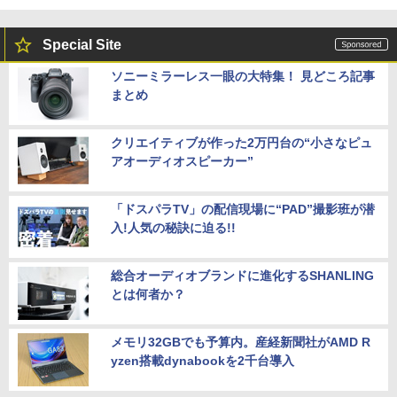
Special Site
ソニーミラーレス一眼の大特集！ 見どころ記事
まとめ
クリエイティブが作った2万円台の“小さなピュ
アオーディオスピーカー”
「ドスパラTV」の配信現場に“PAD”撮影班が潜
入!人気の秘訣に迫る!!
総合オーディオブランドに進化するSHANLING
とは何者か？
メモリ32GBでも予算内。産経新聞社がAMD R
yzen搭載dynabookを2千台導入