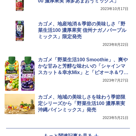
00 濃厚果実 博多あまおうミックス」
お手入れ 小型 新生活 一人暮らし 二人暮
らし ファミリー
2023年10月17日
￥34,546
カゴメ、地産地消＆季節の美味しさ「野
菜生活100 濃厚果実 信州ナガノパープル
ミックス」限定発売
シャープ ウォーターオーブン ヘルシオ
5
2023年8月22日
AX-XJ1-B ブラック 30L 2段調理 コンベ
クション トースト機能
カゴメ「野菜生活100 Smoothie」、爽や
￥44,800
かな甘みと芳醇な味わいの「シャインマ
スカット＆幸水Mix」と「ピオーネ＆ワイ
ルドブルーベリーMix」発売
2023年7月27日
カゴメ、地域の美味しさを味わう季節限
定シリーズから「野菜生活100 濃厚果実
沖縄パインミックス」発売
2023年5月21日
もっと関連記事を見る