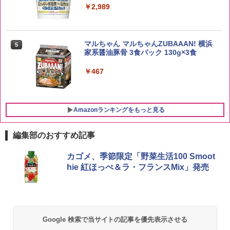
￥2,989
新潟県産新之助 無洗米 5kg 令和7年産
5
サントリー シングルモルト ウイスキー
5
マルちゃん マルちゃんZUBAAAN! 横浜
5
白州 Story of the Distillery 2026 化粧箱
￥4,536
家系醤油豚骨 3食パック 130g×3食
入 700ml
￥467
￥20,000
Amazonランキングをもっと見る
編集部のおすすめ記事
シャープ 過熱水蒸気 オーブンレンジ 23
カゴメ、季節限定「野菜生活100 Smoot
1
L 1段調理 ブラック RE-WF232-B シンプ
hie 紅ほっぺ＆ラ・フランスMix」発売
ル操作 コンパクト 一人暮らし 二人暮ら
し らくチン!（絶対湿度）センサー ノン
フライ調理 トースト スチームあたため
ワイドフラット庫内 簡単お手入れ
￥29,582
Google 検索で当サイトの記事を優先表示させる