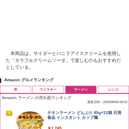
本商品は、サイダーとバニラアイスクリームを使用し
た「カラフルクリームソーダ」で楽しむのもおすすめだ
としている。
Amazon グルメランキング
米
ウイスキー
ラーメン
レンジ
Amazon ラーメン の売れ筋ランキング
更新日時：2026/08/06 06:03
by Amazon 国産ブレンド米 精米 5kg
ブラックニッカ ニッカ Nikka ウィスキ
チキンラーメン どんぶり 85g×12個 日清
1
1
1
ー4000ml ブラックニッカクリア ウヰス
食品 インスタント カップ麺
キー 【日本 アサヒ ウィスキー】 大容量
￥2,650
お得 4リットル
￥1,745