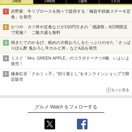
1時間
24時間
1週間
1カ月
吉野家、牛リブロースを熱々で提供する「極旨牛鉄板ステーキ定
食」を発売
かつや、カツ丼や定食などが150円引きの「感謝祭」8日間限定
で実施！ ご飯大盛も無料
焼きたてのかるび、粗めの大根おろしをたっぷりのせた「さっぱ
りぽん酢 鬼おろし牛カルビ丼」など4品を発売
ミスド「Mrs. GREEN APPLE」のコラボドーナツ4種、いよいよ
発売！
鎌倉紅谷「クルミッ子」“切り落とし”をオンラインショップで限
定販売
もっと見る
グルメ Watch をフォローする