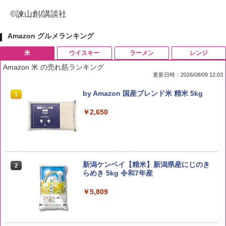
©諫山創/講談社
Amazon グルメランキング
米
ウイスキー
ラーメン
レンジ
Amazon 米 の売れ筋ランキング
更新日時：2026/08/09 12:03
by Amazon 国産ブレンド米 精米 5kg
1
￥2,650
新潟ケンベイ【精米】新潟県産にじのき
2
らめき 5kg 令和7年産
￥5,809