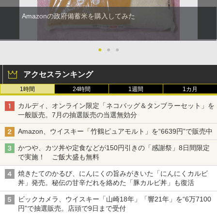
Amazonの政府備蓄米を購入してみた
●
●
●
アクセスランキング
1時間
24時間
1週間
1カ月
カルディ、オンライン限定「ネコバッグ＆タンブラーセット」を
一般販売。7月の抽選販売の当選無効分
Amazon、ウイスキー「竹鶴ピュアモルト」を“6639円”で販売中
かつや、カツ丼や定食などが150円引きの「感謝祭」8日間限定
で実施！ ご飯大盛も無料
焼きたてのかるび、にんにくの旨みがきいた「にんにくカルビ
丼」発売。秘伝の甘辛だれを絡めた「豚カルビ丼」も復活
ビックカメラ、ウイスキー「山崎18年」「響21年」を“6万7100
円”で抽選販売。店頭で9日まで受付