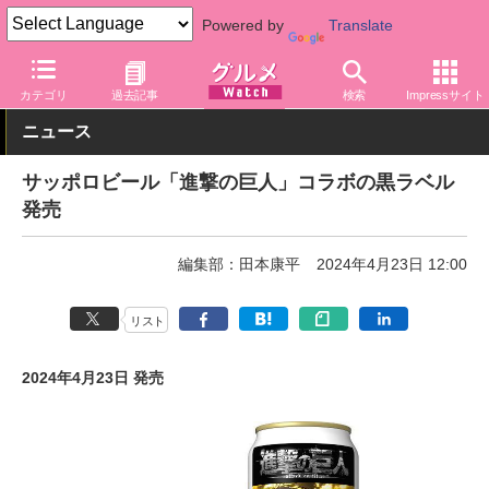
Powered by
Translate
グルメ Watch
メーカー
飲料・アルコール
サッポロ
カテゴリ
過去記事
検索
Impressサイト
ニュース
サッポロビール「進撃の巨人」コラボの黒ラベル
発売
編集部：田本康平
2024年4月23日 12:00
リスト
2024年4月23日 発売