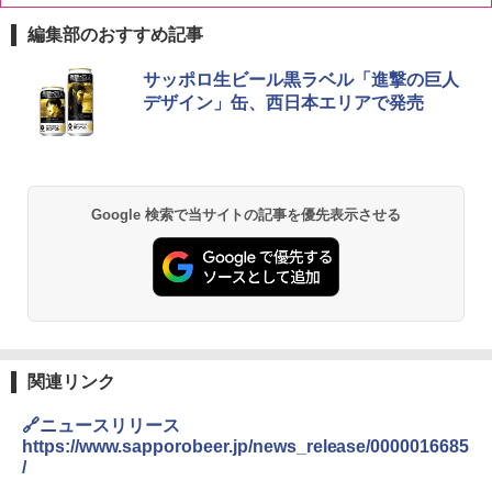
編集部のおすすめ記事
ブラックニッカ ニッカ Nikka ウィスキ
チキンラーメン どんぶり 85g×12個 日清
[山善] スチームオーブンレンジ 25L 一人
サッポロ生ビール黒ラベル「進撃の巨人
1
1
1
ー4000ml ブラックニッカクリア ウヰス
食品 インスタント カップ麺
暮らし 二人暮らし フラットテーブル ス
デザイン」缶、西日本エリアで発売
キー 【日本 アサヒ ウィスキー】 大容量
チーム調理 自動メニュー19種搭載 角皿
お得 4リットル
付き ブラック MRK-F250TSV(B)
￥1,939
￥4,327
￥22,800
Google 検索で当サイトの記事を優先表示させる
【公式】ブタメン とんこつ味 35g×15個
2
| 業務用 夜食 カップラーメン ミニカップ
角瓶 2700ml サントリー ウイスキー ハ
シャープ 過熱水蒸気 オーブンレンジ 26
麺 小腹 インスタント アウトドアにも ロ
2
2
イボール 大容量
L コンベクション 2段調理 ホワイト RE-
ーリングストック 大人買い おやつカン
SS26B-W
パニー
￥6,055
￥32,800
￥1,288
関連リンク
角ハイボール 350ml×24本 サントリー ウ
【セット買い】 [山善] スチームオーブン
3
カップヌードル カップヌードルPRO シ
3
3
🔗ニュースリリース
イスキー ハイボール 缶
レンジ 省エネ 高効率 15L 一人暮らし 二
ーフードヌードル 高たんぱく&低糖質 さ
https://www.sapporobeer.jp/news_release/0000016685
人暮らし フラットテーブル グレー YRZ-
らに塩分控えめ 78g×12個
/
WF150TV(H) + 炊飯器 5.5合 マイコン式
￥4,927
低温調理 AMRC-10M(B) ブラック