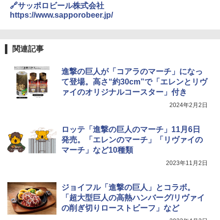
￥2,698
🔗サッポロビール株式会社
https://www.sapporobeer.jp/
￥34,280
【数量限定】竹鶴ピュアモルト700ml ア
4
国分 tabete だし麺 千葉県産はまぐりだ
4
サヒ [ ウイスキー 日本 700ml ]【中元 ギ
し 塩らーめん 108g×10袋 保存食 備蓄
関連記事
フト プレゼント 贈り物に】
TOSHIBA(東芝) スチームオーブンレン
4
ジ 石窯ドーム ER-D80A(K) ブラック 25
￥2,323
￥6,783
0℃ 1段調理 フラットテーブル 電子レン
進撃の巨人が「コアラのマーチ」になっ
ジ 赤外線センサー ノンフライ調理 簡単
て登場。高さ“約30cm”で「エレンとリヴ
お手入れ 小型 新生活 一人暮らし 二人暮
ァイのオリジナルコースター」付き
らし ファミリー
サントリー シングルモルト ウイスキー
5
マルちゃん マルちゃんZUBAAAN! 横浜
2024年2月2日
5
白州 Story of the Distillery 2026 化粧箱
￥34,546
家系醤油豚骨 3食パック 130g×3食
入 700ml
ロッテ「進撃の巨人のマーチ」11月6日
￥341
￥20,000
発売。「エレンのマーチ」「リヴァイの
シャープ ウォーターオーブン ヘルシオ
5
マーチ」など10種類
AX-XJ1-B ブラック 30L 2段調理 コンベ
クション トースト機能
2023年11月2日
￥44,800
ジョイフル「進撃の巨人」とコラボ。
「超大型巨人の高熱ハンバーグ/リヴァイ
の削ぎ切りローストビーフ」など