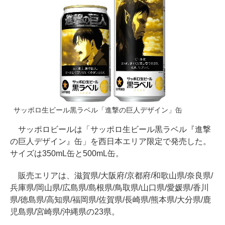
サッポロ生ビール黒ラベル「進撃の巨人デザイン」缶
サッポロビールは「サッポロ生ビール黒ラベル『進撃
の巨人デザイン』缶」を西日本エリア限定で発売した。
サイズは350mL缶と500mL缶。
販売エリアは、滋賀県/大阪府/京都府/和歌山県/奈良県/
兵庫県/岡山県/広島県/島根県/鳥取県/山口県/愛媛県/香川
県/徳島県/高知県/福岡県/佐賀県/長崎県/熊本県/大分県/鹿
児島県/宮崎県/沖縄県の23県。