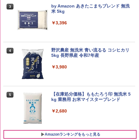
by Amazon あきたこまちブレンド 無洗
3
米 5kg
￥3,396
野沢農産 無洗米 青い流るる コシヒカリ
4
5kg 長野県産 令和7年産
￥3,980
【在庫処分価格】ももたろう印 無洗米 5
5
kg 業務用 お米マイスターブレンド
￥2,680
Amazonランキングをもっと見る