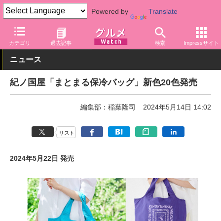
Powered by
Translate
グルメ Watch
店舗
バラエティ
紀ノ国屋
カテゴリ
過去記事
検索
Impressサイト
ニュース
紀ノ国屋「まとまる保冷バッグ」新色20色発売
編集部：稲葉隆司
2024年5月14日 14:02
リスト
2024年5月22日 発売