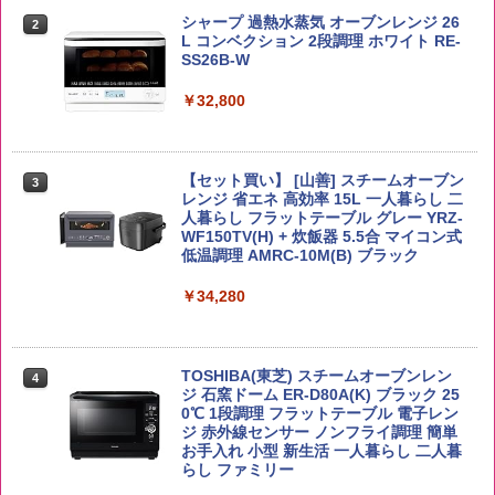
野沢農産 無洗米 青い流るる コシヒカリ
2
| 業務用 夜食 カップラーメン ミニカップ
5kg 長野県産 令和7年産
角瓶 2700ml サントリー ウイスキー ハ
シャープ 過熱水蒸気 オーブンレンジ 26
麺 小腹 インスタント アウトドアにも ロ
2
2
イボール 大容量
L コンベクション 2段調理 ホワイト RE-
ーリングストック 大人買い おやつカン
SS26B-W
￥3,980
パニー
￥6,055
￥32,800
￥1,288
【在庫処分価格】ももたろう印 無洗米 5
3
kg 業務用 お米マイスターブレンド
角ハイボール 350ml×24本 サントリー ウ
【セット買い】 [山善] スチームオーブン
3
国分 tabete だし麺 千葉県産はまぐりだ
3
3
イスキー ハイボール 缶
レンジ 省エネ 高効率 15L 一人暮らし 二
し 塩らーめん 108g×10袋 保存食 備蓄
￥2,680
人暮らし フラットテーブル グレー YRZ-
WF150TV(H) + 炊飯器 5.5合 マイコン式
￥4,927
￥2,323
低温調理 AMRC-10M(B) ブラック
￥34,280
新潟ケンベイ【精米】新潟県産にじのき
4
らめき 5kg 令和7年産
トリスウイスキー 4000ml サントリー 大
4
カップヌードル カップヌードルPRO シ
4
容量 4リットル
ーフードヌードル 高たんぱく&低糖質 さ
￥5,809
TOSHIBA(東芝) スチームオーブンレン
らに塩分控えめ 78g×12個
4
￥4,274
ジ 石窯ドーム ER-D80A(K) ブラック 25
0℃ 1段調理 フラットテーブル 電子レン
￥3,248
ジ 赤外線センサー ノンフライ調理 簡単
お手入れ 小型 新生活 一人暮らし 二人暮
by Amazon あきたこまちブレンド 無洗
らし ファミリー
5
米 5kg
サントリー シングルモルト ウイスキー
5