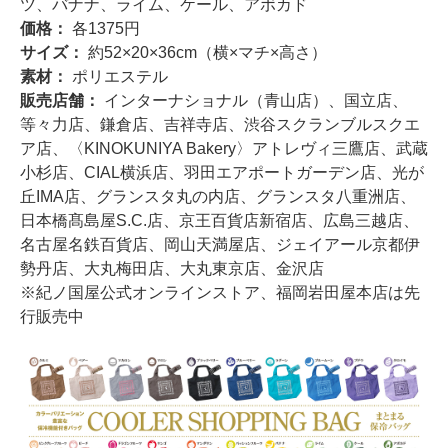
ツ、バナナ、ライム、ケール、アボカド
価格：
各1375円
サイズ：
約52×20×36cm（横×マチ×高さ）
素材：
ポリエステル
販売店舗：
インターナショナル（青山店）、国立店、
等々力店、鎌倉店、吉祥寺店、渋谷スクランブルスクエ
ア店、〈KINOKUNIYA Bakery〉アトレヴィ三鷹店、武蔵
小杉店、CIAL横浜店、羽田エアポートガーデン店、光が
丘IMA店、グランスタ丸の内店、グランスタ八重洲店、
日本橋髙島屋S.C.店、京王百貨店新宿店、広島三越店、
名古屋名鉄百貨店、岡山天満屋店、ジェイアール京都伊
勢丹店、大丸梅田店、大丸東京店、金沢店
※紀ノ国屋公式オンラインストア、福岡岩田屋本店は先
行販売中