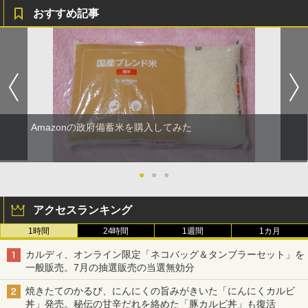
おすすめ記事
Amazonの政府備蓄米を購入してみた
●
●
●
アクセスランキング
1時間
24時間
1週間
1カ月
カルディ、オンライン限定「ネコバッグ＆タンブラーセット」を
一般販売。7月の抽選販売の当選無効分
焼きたてのかるび、にんにくの旨みがきいた「にんにくカルビ
丼」発売。秘伝の甘辛だれを絡めた「豚カルビ丼」も復活