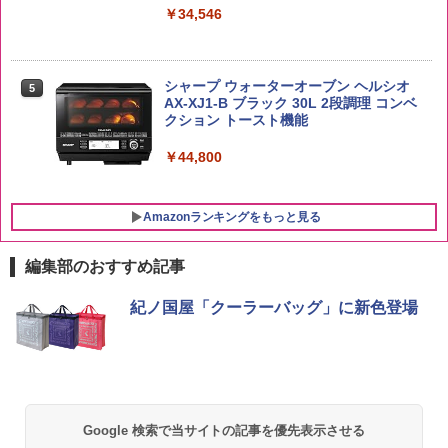
カップヌードル カップヌードルPRO し
5
白州 Story of the Distillery 2026 化粧箱
￥34,546
ょうゆ 高たんぱく&低糖質 さらに塩分控
入 700ml
￥3,396
えめ 75g×12個
￥19,860
￥2,885
シャープ ウォーターオーブン ヘルシオ
5
AX-XJ1-B ブラック 30L 2段調理 コンベ
クション トースト機能
￥44,800
Amazonランキングをもっと見る
編集部のおすすめ記事
紀ノ国屋「クーラーバッグ」に新色登場
Google 検索で当サイトの記事を優先表示させる