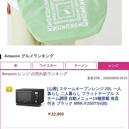
Amazon グルメランキング
米
ウイスキー
ラーメン
レンジ
Amazon レンジ の売れ筋ランキング
更新日時：2026/08/09 06:03
by Amazon 国産ブレンド米 精米 5kg
ブラックニッカ ニッカ Nikka ウィスキ
チキンラーメン どんぶり 85g×12個 日清
[山善] スチームオーブンレンジ 25L 一人
1
1
1
1
ー4000ml ブラックニッカクリア ウヰス
食品 インスタント カップ麺
暮らし 二人暮らし フラットテーブル ス
キー 【日本 アサヒ ウィスキー】 大容量
チーム調理 自動メニュー19種搭載 角皿
￥2,650
お得 4リットル
付き ブラック MRK-F250TSV(B)
￥1,939
￥4,358
￥22,800
【公式】ブタメン とんこつ味 35g×15個
2