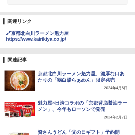
シャープ 過熱水蒸気 オーブンレンジ RE
2
￥1,288
-SS10Z-W ホワイト 30L 2段 調理 コン
ベクション 250℃ 連続加熱 簡単お手入
れ ホワイトバックライト液晶 らくチ
関連リンク
ン！（絶対湿度）センサー 時短料理 フ
角ハイボール 350ml×24本 サントリー ウ
3
国分 tabete だし麺 千葉県産はまぐりだ
3
ァミリー 大型レンジ 大容量
イスキー ハイボール 缶
し 塩らーめん 108g×10袋 保存食 備蓄
🔗京都北白川ラーメン魁力屋
https://www.kairikiya.co.jp/
￥44,367
￥4,927
￥2,323
関連記事
[山善] スチームオーブンレンジ 省エネ
3
高効率 15L 一人暮らし 二人暮らし スチ
トリスウイスキー 4000ml サントリー 大
4
カップヌードル カップヌードルPRO シ
4
ーム調理 フラットテーブル トースト機
京都北白川ラーメン魁力屋、濃厚な口あ
容量 4リットル
ーフードヌードル 高たんぱく&低糖質 さ
能 自動メニュー33種 簡単お手入れ グレ
たりの「鶏白湯らぁめん」限定発売
らに塩分控えめ 78g×12個
ー YRZ-WF150TV(H)
￥4,274
2024年4月6日
￥3,248
￥26,800
魁力屋×日清コラボの「京都背脂醤油ラー
メン」、今年もローソンで発売
サントリー シングルモルト ウイスキー
5
カップヌードル カップヌードルPRO し
5
TOSHIBA(東芝) スチームオーブンレン
白州 Story of the Distillery 2026 化粧箱
4
2024年2月7日
ょうゆ 高たんぱく&低糖質 さらに塩分控
ジ 石窯ドーム ER-D80A(K) ブラック 25
入 700ml
えめ 75g×12個
0℃ 1段調理 フラットテーブル 電子レン
ジ 赤外線センサー ノンフライ調理 簡単
資さんうどん「父の日ギフト」予約開
￥19,860
￥2,885