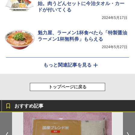
お手入れ 小型 新生活 一人暮らし 二人暮
始。肉うどんセットに今治タオル・カー
らし ファミリー
ドが付いてくる
￥34,546
2024年5月17日
魁力屋、ラーメン1杯食べたら「特製醤油
ラーメン1杯無料券」もらえる
シャープ ウォーターオーブン ヘルシオ
5
AX-XJ1-B ブラック 30L 2段調理 コンベ
2024年5月27日
クション トースト機能
￥44,800
もっと関連記事を見る
トップページに戻る
おすすめ記事