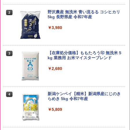
野沢農産 無洗米 青い流るる コシヒカリ
2
5kg 長野県産 令和7年産
￥3,980
【在庫処分価格】ももたろう印 無洗米 5
3
kg 業務用 お米マイスターブレンド
￥2,680
新潟ケンベイ【精米】新潟県産にじのき
4
らめき 5kg 令和7年産
￥5,809