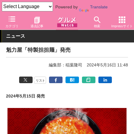
Powered by
Translate
グルメ Watch
店舗
麺
カテゴリ
過去記事
検索
Impressサイト
ニュース
魁力屋「特製担担麺」発売
編集部：稲葉隆司
2024年5月16日 11:48
リスト
2024年5月15日 発売