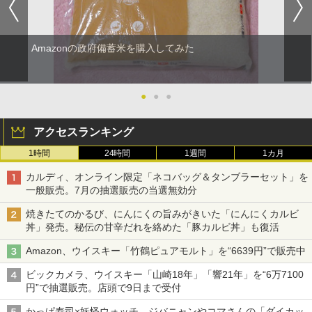
Amazonの政府備蓄米を購入してみた
●
●
●
アクセスランキング
1時間
24時間
1週間
1カ月
カルディ、オンライン限定「ネコバッグ＆タンブラーセット」を
一般販売。7月の抽選販売の当選無効分
焼きたてのかるび、にんにくの旨みがきいた「にんにくカルビ
丼」発売。秘伝の甘辛だれを絡めた「豚カルビ丼」も復活
Amazon、ウイスキー「竹鶴ピュアモルト」を“6639円”で販売中
ビックカメラ、ウイスキー「山崎18年」「響21年」を“6万7100
円”で抽選販売。店頭で9日まで受付
かっぱ寿司×妖怪ウォッチ、ジバニャンやコマさんの「ダイカッ