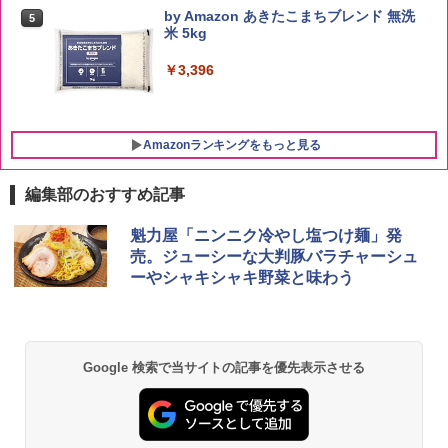
by Amazon あきたこまちブレンド 無洗
5
米 5kg
￥3,396
Amazonランキングをもっと見る
編集部のおすすめ記事
ブラックニッカ ニッカ Nikka ウィスキ
チキンラーメン どんぶり 85g×12個 日清
【セット買い】[山善] スチームオーブン
魁力屋「ニンニク冷やし塩つけ麺」発
1
1
1
ー4000ml ブラックニッカクリア ウヰス
食品 インスタント カップ麺
レンジ 25L 一人暮らし 二人暮らし フラ
売。ジューシーな大判豚バラチャーシュ
キー 【日本 アサヒ ウィスキー】 大容量
ットテーブル スチーム調理 自動メニュ
ーやシャキシャキ野菜と味わう
お得 4リットル
ー19種搭載 角皿付き ブラック MRK-F25
￥1,939
0TSV(B) + 炊飯器 一人暮らし 5.5合 3種
類炊き分け機能 マイコン式 低温調理 無
￥4,358
洗米モード 保温 予約機能 ブラック AMR
C-10M(B)
【公式】ブタメン とんこつ味 35g×15個
2
Google 検索で当サイトの記事を優先表示させる
| 業務用 夜食 カップラーメン ミニカップ
￥30,280
角瓶 2700ml サントリー ウイスキー ハ
麺 小腹 インスタント アウトドアにも ロ
2
イボール 大容量
ーリングストック 大人買い おやつカン
パニー
￥6,055