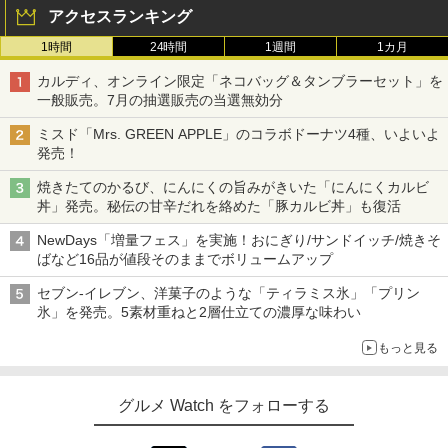
アクセスランキング
1時間
24時間
1週間
1カ月
カルディ、オンライン限定「ネコバッグ＆タンブラーセット」を
一般販売。7月の抽選販売の当選無効分
ミスド「Mrs. GREEN APPLE」のコラボドーナツ4種、いよいよ
発売！
焼きたてのかるび、にんにくの旨みがきいた「にんにくカルビ
丼」発売。秘伝の甘辛だれを絡めた「豚カルビ丼」も復活
NewDays「増量フェス」を実施！おにぎり/サンドイッチ/焼きそ
ばなど16品が値段そのままでボリュームアップ
セブン-イレブン、洋菓子のような「ティラミス氷」「プリン
氷」を発売。5素材重ねと2層仕立ての濃厚な味わい
もっと見る
グルメ Watch をフォローする