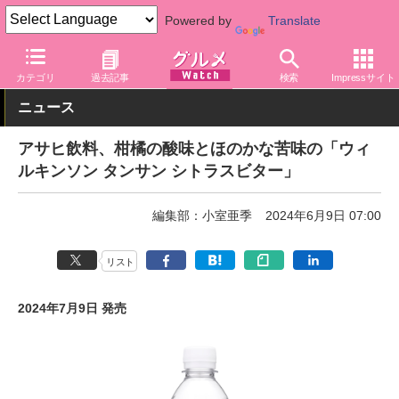
Powered by
Translate
グルメ Watch
メーカー
飲料・アルコール
アサヒ
カテゴリ
過去記事
検索
Impressサイト
ニュース
アサヒ飲料、柑橘の酸味とほのかな苦味の「ウィ
ルキンソン タンサン シトラスビター」
編集部：小室亜季
2024年6月9日 07:00
リスト
2024年7月9日 発売