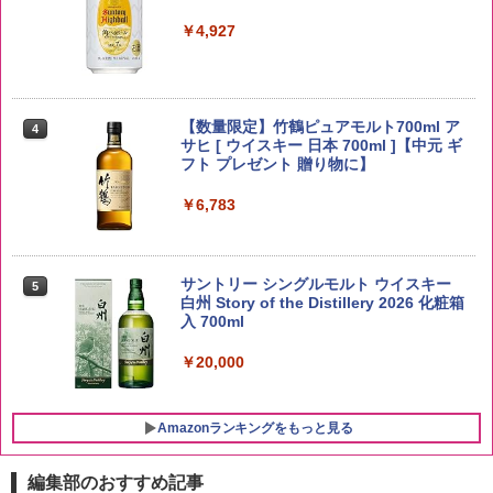
￥3,396
￥4,927
野沢農産 無洗米 青い流るる コシヒカリ
4
5kg 長野県産 令和7年産
【数量限定】竹鶴ピュアモルト700ml ア
4
サヒ [ ウイスキー 日本 700ml ]【中元 ギ
フト プレゼント 贈り物に】
￥3,980
￥6,783
【在庫処分価格】ももたろう印 無洗米 5
5
kg 業務用 お米マイスターブレンド
サントリー シングルモルト ウイスキー
5
白州 Story of the Distillery 2026 化粧箱
￥2,680
入 700ml
￥20,000
Amazonランキングをもっと見る
編集部のおすすめ記事