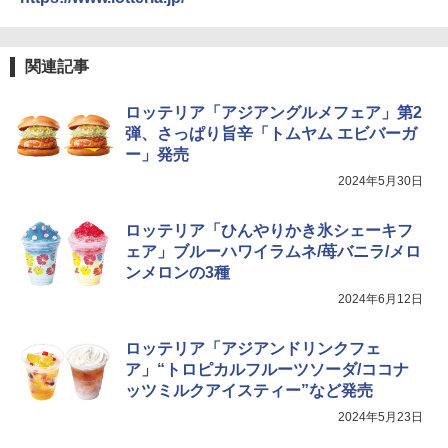
国分 tabete だし麺 千葉県産はまぐりだ
4
し 塩らーめん 108g×10袋 保存食 備蓄
TOSHIBA(東芝) スチームオーブンレン
4
関連記事
ジ 石窯ドーム ER-D80A(K) ブラック 25
￥2,323
0℃ 1段調理 フラットテーブル 電子レン
ロッテリア「アジアングルメフェア」第2
ジ 赤外線センサー ノンフライ調理 簡単
お手入れ 小型 新生活 一人暮らし 二人暮
弾、さっぱり旨辛「トムヤム エビバーガ
らし ファミリー
ー」発売
マルちゃん マルちゃんZUBAAAN! 横浜
5
2024年5月30日
￥34,546
家系醤油豚骨 3食パック 130g×3食
￥341
ロッテリア「ひんやりかき氷シェーキフ
ェア」ブルーハワイラムネ/苺バニラ/メロ
シャープ ウォーターオーブン ヘルシオ
5
ンメロンの3種
AX-XJ1-B ブラック 30L 2段調理 コンベ
クション トースト機能
2024年6月12日
￥44,800
ロッテリア「アジアンドリンクフェ
ア」“トロピカルフルーツソーダ/ココナ
ッツミルクアイスティー”など発売
2024年5月23日