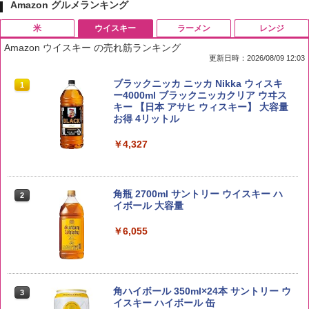
Amazon グルメランキング
米
ウイスキー
ラーメン
レンジ
Amazon ウイスキー の売れ筋ランキング
更新日時：2026/08/09 12:03
by Amazon 国産ブレンド米 精米 5kg
ブラックニッカ ニッカ Nikka ウィスキ
1
1
ー4000ml ブラックニッカクリア ウヰス
キー 【日本 アサヒ ウィスキー】 大容量
￥2,650
お得 4リットル
￥4,327
新潟ケンベイ【精米】新潟県産にじのき
2
らめき 5kg 令和7年産
角瓶 2700ml サントリー ウイスキー ハ
2
イボール 大容量
￥5,809
￥6,055
by Amazon あきたこまちブレンド 無洗
3
米 5kg
角ハイボール 350ml×24本 サントリー ウ
3
イスキー ハイボール 缶