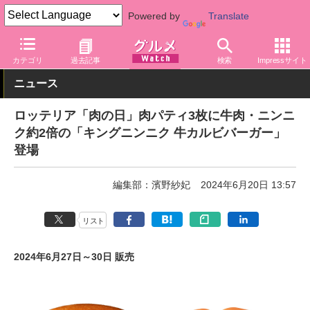
Powered by
Translate
グルメ Watch
店舗
ファストフード
ロッテリア
カテゴリ
過去記事
検索
Impressサイト
ニュース
ロッテリア「肉の日」肉パティ3枚に牛肉・ニンニ
ク約2倍の「キングニンニク 牛カルビバーガー」
登場
編集部：濱野紗妃
2024年6月20日 13:57
リスト
2024年6月27日～30日 販売