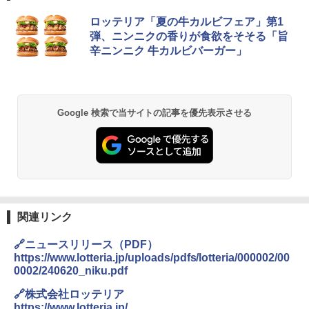
チキンラーメン どんぶり 85g×12個 日清
[山善] スチームオーブンレンジ 25L 一人
ロッテリア「夏の牛カルビフェア」第1
1
1
食品 インスタント カップ麺
暮らし 二人暮らし フラットテーブル ス
弾、ニンニクの香りが食欲をそそる「旨
チーム調理 自動メニュー19種搭載 角皿
辛ニンニク 牛カルビバーガー」
付き ブラック MRK-F250TSV(B)
￥1,939
￥22,800
【公式】ブタメン とんこつ味 35g×15個
2
Google 検索で当サイトの記事を優先表示させる
| 業務用 夜食 カップラーメン ミニカップ
シャープ 過熱水蒸気 オーブンレンジ 26
麺 小腹 インスタント アウトドアにも ロ
2
L コンベクション 2段調理 ホワイト RE-
ーリングストック 大人買い おやつカン
SS26B-W
パニー
￥32,800
￥1,288
関連リンク
【セット買い】 [山善] スチームオーブン
カップヌードル カップヌードルPRO シ
3
3
レンジ 省エネ 高効率 15L 一人暮らし 二
ーフードヌードル 高たんぱく&低糖質 さ
🔗ニュースリリース（PDF）
人暮らし フラットテーブル グレー YRZ-
らに塩分控えめ 78g×12個
https://www.lotteria.jp/uploads/pdfs/lotteria/000002/00
WF150TV(H) + 炊飯器 5.5合 マイコン式
0002/240620_niku.pdf
低温調理 AMRC-10M(B) ブラック
￥2,698
🔗株式会社ロッテリア
￥34,280
https://www.lotteria.jp/