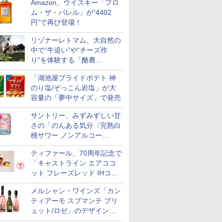
Amazon、ウイスキー「フロ
ム・ザ・バレル」が“4402
円”で再び登場！
リゾナーレトマム、大自然の
中で“牛追い”や“チーズ作
り”を体験する「酪農
Academy～夏休みの自由研
「湖池屋プライドポテト 神
究～」を実施中
のり塩/ぞっこん岩塩」が大
容量の「夢中サイズ」で発売
サントリー、みずみずしい甘
さの「のんある気分〈完熟白
桃サワー ノンアルコー
ル〉」限定発売
ティファール、70周年記念で
「キャストライン エアココ
ット フレーズレッド IHココ
ット鍋 24cm」数量限定発売
メルシャン・ワインズ「カン
ティアーモ スプマンテ ブリ
ュット/ロゼ」のデザインを
リニューアル。ハーフボトル