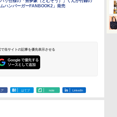
パリ仕様の「努夢象（どむぞう）」くんが付録の
ムハンバーガーFANBOOK2」発売
 検索で当サイトの記事を優先表示させる
ェア
はてブ
note
LinkedIn