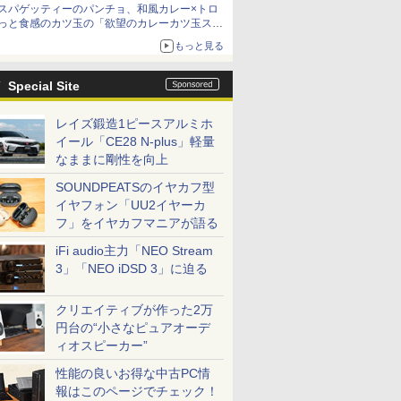
スパゲッティーのパンチョ、和風カレー×トロ
っと食感のカツ玉の「欲望のカレーカツ玉ス
パ」発売
もっと見る
Special Site
レイズ鍛造1ピースアルミホ
イール「CE28 N-plus」軽量
なままに剛性を向上
SOUNDPEATSのイヤカフ型
イヤフォン「UU2イヤーカ
フ」をイヤカフマニアが語る
iFi audio主力「NEO Stream
3」「NEO iDSD 3」に迫る
クリエイティブが作った2万
円台の“小さなピュアオーデ
ィオスピーカー”
性能の良いお得な中古PC情
報はこのページでチェック！