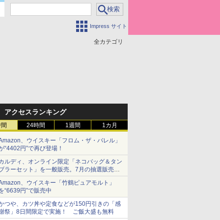
Impress サイト
全カテゴリ
アクセスランキング
時間
24時間
1週間
1カ月
Amazon、ウイスキー「フロム・ザ・バレル」
が“4402円”で再び登場！
カルディ、オンライン限定「ネコバッグ＆タン
ブラーセット」を一般販売。7月の抽選販売の
当選無効分
Amazon、ウイスキー「竹鶴ピュアモルト」
を“6639円”で販売中
かつや、カツ丼や定食などが150円引きの「感
謝祭」8日間限定で実施！ ご飯大盛も無料