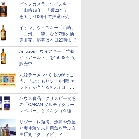
ビックカメラ、ウイスキー
も登場
「山崎18年」「響21年」
を“6万7100円”で抽選販売。
店頭で9日まで受付
イオン、ウイスキー「山崎」
「白州」「響」など7種を抽
選販売。応募は本日20時まで
Amazon、ウイスキー「竹鶴
ピュアモルト」を“6639円”で
販売中
丸源ラーメン×くまのがっこ
う、「ぷくもりシール4種セ
ット」が当たるXフォロー＆
リポストキャンペーン実施
ハウス食品、クリスピー食感
の「GABAN ソルティグリー
ンペパー」とメキシコ料理に
合う「GABAN チポトレペパ
リゾナーレ熱海、漁師や魚屋
ー」発売
と実体験で未利用魚を学ぶ自
由研究アクティビティ