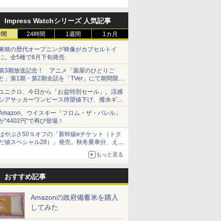
「Fisherman's Academy」を
実施中
Impress Watchシリーズ 人気記事
時間
24時間
1週間
1カ月
東映の歴代オープニング映像がカプセルトイ
に。全5種で8月下旬発売
第3期放送記念！ アニメ「薬屋のひとりご
と」第1期・第2期全話を「TVer」にて期間限定
で順次無料配信開始
ユニクロ、今日から「お盆特別セール」。涼感
シアサッカーワンピース待望値下げ、撥水ギア
ショーツは1990円に
Amazon、ウイスキー「フロム・ザ・バレル」
が“4402円”で再び登場！
はやぶさ50％オフの「新幹線eチケット（トク
だ値スペシャル28）」発売。秋冬乗車分、えき
ねっと限定
もっと見る
おすすめ記事
Amazonの政府備蓄米を購入
してみた