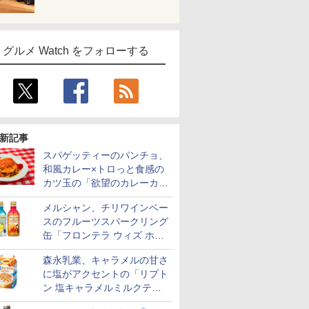
グルメ Watch をフォローする
新記事
スパゲッティーのパンチョ、
和風カレー×トロっと食感の
カツ玉の「欲望のカレーカツ
玉スパ」発売
メルシャン、チリワインベー
スのフルーツスパークリング
缶「フロンテラ ウィズ ホワ
イトレモン/カシスオレン
森永乳業、キャラメルの甘さ
ジ」発売
に塩がアクセントの「リプト
ン 塩キャラメルミルクティ
ー」限定発売