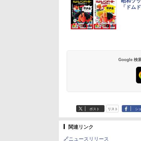
昭和ツッ
「ドムド
Google
ポスト
リスト
シ
関連リンク
🔗ニュースリリース