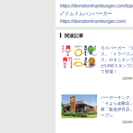
https://domdomhamburger.com/topi
🔗ドムドムハンバーガー
https://domdomhamburger.com/
関連記事
モスバーガー「
ス」「トラベリ
ス」やオニオン
がLINEスタンプ
て登場！
2024
バーガーキング
「そよら金剛店
庫「阪急伊丹店
ープン
2024