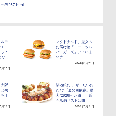
cs/6267.html
リルモ
マクドナルド、魔女の
ンモ
お届け物「ヨーロッパ
フライ
バーガーズ」いよいよ
になっ
発売
2024年6月26日
年6月26日
、大阪
築地銀だこ“ぜったいお
」と兵
得な”「夏の回数券」最
」をオ
大“2828円”お得！ 販
売店舗リスト公開
年6月24日
2024年6月24日