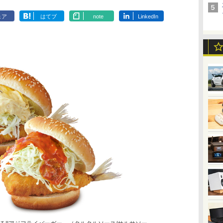
ェア
はてブ
note
LinkedIn