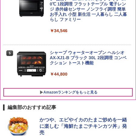
by Amazon 新潟県産 新潟のお米 無洗米
0℃ 1段調理 フラットテーブル 電子レン
5
5kg
ジ 赤外線センサー ノンフライ調理 簡単
【数量限定】フロム・ザ・バレル モルト
5
カップヌードル レギュラー 日清食品 カ
5
お手入れ 小型 新生活 一人暮らし 二人暮
ウイスキー500ml アサヒ [ 日本 500ml ]
ップ麺 78g×20個
らし ファミリー
【中元 ギフト プレゼント 贈り物に】
￥3,274
￥3,475
￥34,546
￥4,402
シャープ ウォーターオーブン ヘルシオ
5
AX-XJ1-B ブラック 30L 2段調理 コンベ
クション トースト機能
￥44,800
Amazonランキングをもっと見る
編集部のおすすめ記事
かつや、エビやイカのたまご炒めを一緒
に楽しむ「海鮮たまごチキンカツ丼」発
売