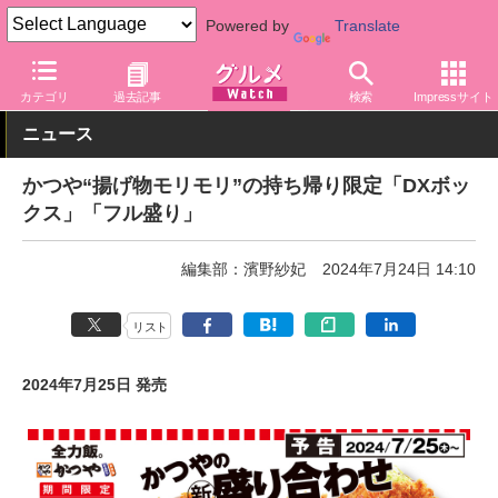
Powered by
Translate
グルメ Watch
店舗
丼もの
かつや
カテゴリ
過去記事
検索
Impressサイト
ニュース
かつや“揚げ物モリモリ”の持ち帰り限定「DXボッ
クス」「フル盛り」
編集部：濱野紗妃
2024年7月24日 14:10
リスト
2024年7月25日 発売