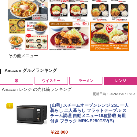
その他メニュー
Amazon グルメランキング
米
ウイスキー
ラーメン
レンジ
Amazon レンジ の売れ筋ランキング
更新日時：2026/08/07 18:03
by Amazon 国産ブレンド米 精米 5kg
ブラックニッカ ニッカ Nikka ウィスキ
チキンラーメン どんぶり 85g×12個 日清
[山善] スチームオーブンレンジ 25L 一人
1
1
1
1
ー4000ml ブラックニッカクリア ウヰス
食品 インスタント カップ麺
暮らし 二人暮らし フラットテーブル ス
キー 【日本 アサヒ ウィスキー】 大容量
チーム調理 自動メニュー19種搭載 角皿
￥2,650
お得 4リットル
付き ブラック MRK-F250TSV(B)
￥1,939
￥4,358
￥22,800