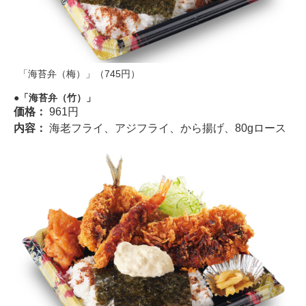
「海苔弁（梅）」（745円）
「海苔弁（竹）」
価格：
961円
内容：
海老フライ、アジフライ、から揚げ、80gロース