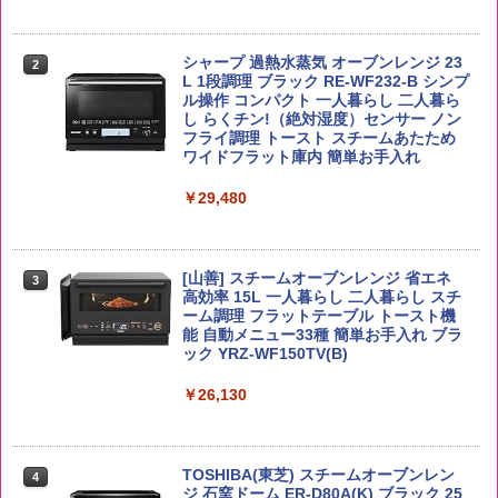
【公式】ブタメン とんこつ味 35g×15個
2
野沢農産 無洗米 青い流るる コシヒカリ
2
| 業務用 夜食 カップラーメン ミニカップ
5kg 長野県産 令和7年産
角瓶 2700ml サントリー ウイスキー ハ
シャープ 過熱水蒸気 オーブンレンジ 23
麺 小腹 インスタント アウトドアにも ロ
2
2
イボール 大容量
L 1段調理 ブラック RE-WF232-B シンプ
ーリングストック 大人買い おやつカン
ル操作 コンパクト 一人暮らし 二人暮ら
￥3,980
パニー
し らくチン!（絶対湿度）センサー ノン
￥6,063
フライ調理 トースト スチームあたため
￥1,451
ワイドフラット庫内 簡単お手入れ
【在庫処分価格】ももたろう印 無洗米 5
￥29,480
3
kg 業務用 お米マイスターブレンド
角ハイボール 350ml×24本 サントリー ウ
3
カップヌードル カップヌードルPRO シ
3
イスキー ハイボール 缶
ーフードヌードル 高たんぱく&低糖質 さ
￥2,680
らに塩分控えめ 78g×12個
[山善] スチームオーブンレンジ 省エネ
￥4,930
3
高効率 15L 一人暮らし 二人暮らし スチ
￥3,248
ーム調理 フラットテーブル トースト機
能 自動メニュー33種 簡単お手入れ ブラ
ック YRZ-WF150TV(B)
by Amazon あきたこまちブレンド 無洗
4
米 5kg
トリスウイスキー 4000ml サントリー 大
4
国分 tabete だし麺 千葉県産はまぐりだ
4
容量 4リットル
￥26,130
し 塩らーめん 108g×10袋 保存食 備蓄
￥3,396
￥4,345
￥2,323
TOSHIBA(東芝) スチームオーブンレン
4
ジ 石窯ドーム ER-D80A(K) ブラック 25