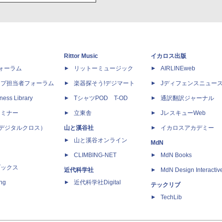
Rittor Music
イカロス出版
dフォーラム
リットーミュージック
AIRLINEweb
ップ担当者フォーラム
楽器探そう!デジマート
Jディフェンスニュー
ness Library
TシャツPOD T-OD
通訳翻訳ジャーナル
セミナー
立東舎
JレスキューWeb
 X（デジタルクロス）
山と溪谷社
イカロスアカデミー
山と溪谷オンライン
MdN
CLIMBING-NET
MdN Books
ブックス
近代科学社
MdN Design Interactiv
ing
近代科学社Digital
テックリブ
TechLib