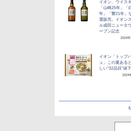
イオン、ウイス
「山崎25年」「白
年」「響21年」
選販売。イオン
ル成田ニュータ
ープン記念
2024
イオン「トップ
ュ」この夏ある
しい“32品目”値
202