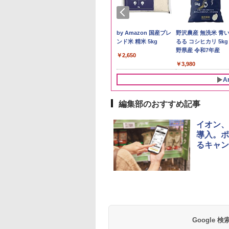
予約 令和8年産
by Amazon 秋田県産
by Amazon 国産ブレ
野沢農産 無洗米 青
計お助け米】米
あきたこまち 無洗米
ンド米 精米 5kg
るる コシヒカリ 5kg
kg 令和8年産 秋田県
5kg 令和7年産 産地精
野県産 令和7年産
￥2,650
あきたこまち 厳選
米
780
￥3,497
￥3,980
単一原料米100％ 白
5kg×2袋)
A
編集部のおすすめ記事
10
10
10
1
1
1
2
2
2
イオン、
導入。ポ
るキャン
トリー シングルモ
麺職人 醤油 [丸大
D3000B-K(グラン
ジムビーム 4000ml サ
人気 カップ麺 12種類
アイリスオーヤマ スチ
ブラックニッカ ニッカ
チキンラーメン どんぶ
シャープ 過熱水蒸気 オ
角瓶 2700ml サント
【公式】ブタメン と
【セット買い】[山善
 ウイスキー 山崎
油使用 豊かな旨味
ック) 石窯ドーム
ントリー バーボン ウ
詰め合わせ セット 12
ーム トースター オー
Nikka ウィスキー
り 85g×12個 日清食品
ーブンレンジ 23L 1段
ー ウイスキー ハイ
こつ味 35g×15個 | 
スチームオーブンレ
y of the Distillery
ク] 日清食品 カッ
水蒸気オーブンレ
イスキー アメリカ合衆
個アソート
ブントースター 2枚焼
4000ml ブラックニッ
インスタント カップ麺
調理 ホワイト RE-
ル 大容量
用 夜食 カップラー
ジ 25L 一人暮らし 
6 化粧箱入 700ml
87g ×12個
30L
国 大容量 4リットル
き 温度調節 トレー タ
カクリア ウヰスキー
WF232-W シンプル操
ミニカップ麺 小腹 
暮らし フラットテー
Google
,600
552
,880
￥6,177
￥2,050
￥4,220
￥4,356
￥1,939
￥29,192
￥6,054
￥1,451
￥26,470
イマー機能付 横型
【日本 アサヒ ウィスキ
作 コンパクト 一人暮ら
スタント アウトドア
ル スチーム調理 自