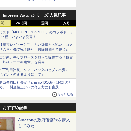
 スマホ連
スキャン［メーカー保
ーブン～250℃ レンジ
BLSOT-0
スター”笠原氏から学んでき
E-
証1年／お手入れ簡単設
~1000W高出力 全国対
ク
た
計］
応 ヘルツフリー カップ
Impress Watchシリーズ 人気記事
スチーム調理 予熱対応
自動脱臭 消音モード
時間
24時間
1週間
1カ月
【2年メーカー保証】
ブラック CF-EA261-
ミスド「Mrs. GREEN APPLE」のコラボドーナ
ツ4種、いよいよ発売！
BK
【家電レビュー】手ごわい雑草との戦い、コメ
リの草刈機で完全勝利 掃除機感覚で使えた
吉野家、牛リブロースを熱々で提供する「極旨
牛鉄板ステーキ定食」を発売
NTT島田社長、ソフトバンクのセブン出資に「d
ポイント使えるようにして」
ドコモ前田社長が「ahamo40GB化は検証のた
め」、料金値上げへの考え方にも言及
もっと見る
おすすめ記事
Amazonの政府備蓄米を購入
してみた