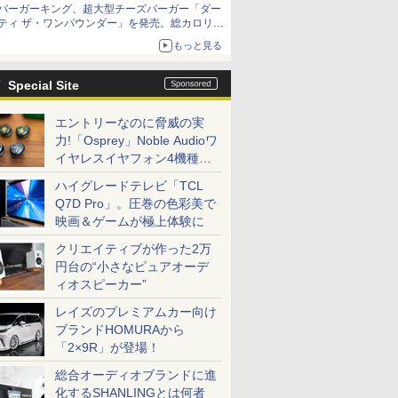
バーガーキング、超大型チーズバーガー「ダー
ティ ザ・ワンパウンダー」を発売。総カロリー
約1656kcal、総重量約527g！
もっと見る
Special Site
エントリーなのに脅威の実
力!「Osprey」Noble Audioワ
イヤレスイヤフォン4機種を
一気に聴く
ハイグレードテレビ「TCL
Q7D Pro」。圧巻の色彩美で
映画＆ゲームが極上体験に
クリエイティブが作った2万
円台の“小さなピュアオーデ
ィオスピーカー”
レイズのプレミアムカー向け
ブランドHOMURAから
「2×9R」が登場！
総合オーディオブランドに進
化するSHANLINGとは何者