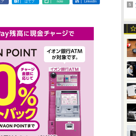
ェア
はてブ
note
LinkedIn