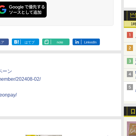
ク
皿付
機能 自動メニュー33種
電子レンジ 赤外線セン
に】
サー 時短料理
パ
簡単お手入れ ブラック
サー ノンフライ調理
携 ブラック N
器
YRZ-WF150TV(B)
簡単お手入れ 小型 新
UBS10D-K
種類
生活 一人暮らし 二人
ン
暮らし ファミリー
1
モー
ラ
ェア
はてブ
note
LinkedIn
ンペーン
/member/202408-02/
aeonpay/