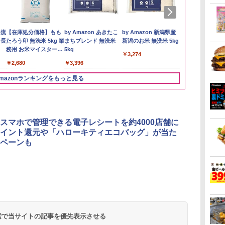
い流
【在庫処分価格】もも
by Amazon あきたこ
by Amazon 新潟県産
フクテイライ
 長
たろう印 無洗米 5kg 業
まちブレンド 無洗米
新潟のお米 無洗米 5kg
米】北東北産 
務用 お米マイスターブ
5kg
あきたこまち 
￥3,274
レンド
産 (5kg)
￥2,680
￥3,396
￥3,300
mazonランキングをもっと見る
3
3
3
4
4
4
5
5
5
6
6
6
スマホで管理できる電子レシートを約4000店舗に
イント還元や「ハローキティエコバッグ」が当た
ペーンも
リ
ん
]
角ハイボール
国分 tabete だし麺 千
[山善] スチームオーブ
トリスウイスキー
カップヌードル カップ
TOSHIBA(東芝) スチ
サントリー シングルモ
カップヌードル カップ
シャープ ウォーターオ
【数量限定】
マルちゃん 
パナソニック
ボー
業務
ン
350ml×24本 サントリ
葉県産はまぐりだし 塩
ンレンジ 省エネ 高効率
4000ml サントリー 大
ヌードルPRO シーフー
ームオーブンレンジ 石
ルト ウイスキー 白州
ヌードルPRO しょうゆ
ーブン ヘルシオ AX-
ザ・バレル 
ZUBAAAN!
レンジ スチー
メン
二人
ー ウイスキー ハイボー
らーめん 108g×10袋 保
15L 一人暮らし 二人暮
容量 4リットル
ドヌードル 高たんぱく
窯ドーム ER-D80A(K)
Story of the Distillery
高たんぱく&低糖質 さ
XJ1-B ブラック 30L 2
スキー500ml 
醤油豚骨 3食
ロ 最高峰モデル
イン
ブ
ル 缶
存食 備蓄
らし スチーム調理 フラ
&低糖質 さらに塩分控
ブラック 250℃ 1段調
2026 化粧箱入 700ml
らに塩分控えめ
段調理 コンベクション
日本 500ml 
130g×3食
段 おまかせグ
 検索で当サイトの記事を優先表示させる
￥4,939
￥2,323
￥26,130
￥4,345
￥2,989
￥34,546
￥20,000
￥3,103
￥44,800
￥4,402
￥341
￥118,000
に
動メ
ットテーブル トースト
えめ 78g×12個
理 フラットテーブル
75g×12個
トースト機能
フト プレゼン
細・64眼ス