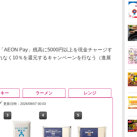
AEON Pay」残高に5000円以上を現金チャージす
れなく10％を還元するキャンペーンを行なう（進展
スキー
ラーメン
レンジ
グ
更新日時：2026/08/07 00:03
3
4
5
6