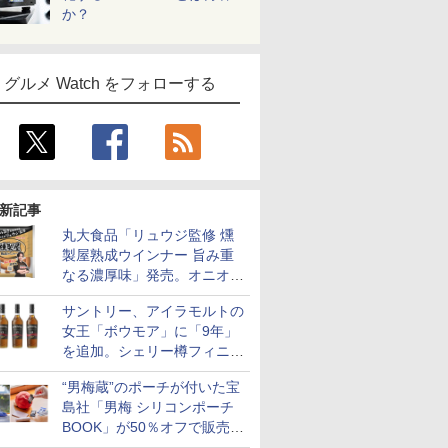
か？
グルメ Watch をフォローする
新記事
丸大食品「リュウジ監修 燻
製屋熟成ウインナー 旨み重
なる濃厚味」発売。オニオン
やガーリックの食べ応え
サントリー、アイラモルトの
女王「ボウモア」に「9年」
を追加。シェリー樽フィニッ
シュの12/15/18年も通年販売
“男梅蔵”のポーチが付いた宝
に
島社「男梅 シリコンポーチ
BOOK」が50％オフで販売
中！