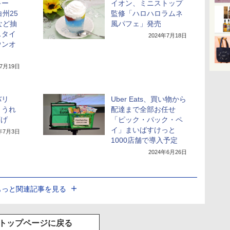
キー
イオン、ミニストップ
州25
監修「ハロハロラムネ
など抽
風パフェ」発売
スタイ
2024年7月18日
ウンオ
年7月19日
バリ
Uber Eats、買い物から
とうれ
配達まで全部お任せ
下げ
「ピック・パック・ペ
イ」まいばすけっと
4年7月3日
1000店舗で導入予定
2024年6月26日
もっと関連記事を見る
トップページに戻る