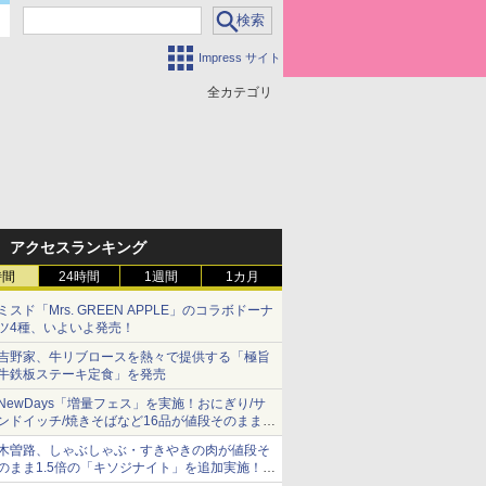
Impress サイト
全カテゴリ
アクセスランキング
時間
24時間
1週間
1カ月
ミスド「Mrs. GREEN APPLE」のコラボドーナ
ツ4種、いよいよ発売！
吉野家、牛リブロースを熱々で提供する「極旨
牛鉄板ステーキ定食」を発売
NewDays「増量フェス」を実施！おにぎり/サ
ンドイッチ/焼きそばなど16品が値段そのままで
ボリュームアップ
木曽路、しゃぶしゃぶ・すきやきの肉が値段そ
のまま1.5倍の「キソジナイト」を追加実施！
水・日曜夜限定