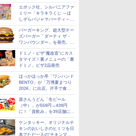
スステーキ」をお盆限定で追
エポック社、シルバニアファ
加
ミリー「キラキラくじ ～ほ
しぞらパジャマパーティ～」
ス【白
新潟県産新之助 無洗米
新潟県産コシヒカリ (5
新米予約 令和8年産
by Amaz
お米 米
5kg 令和7年産
を発売。人形/家具/建物など
㎏) 精米 令和7年産 お
【家計お助け米】米
あきたこま
バーガーキング、超大型チー
令和7年
米のたかさか
10kg 令和8年産 秋田県
5kg 令和
￥3,836
産 あきたこまち 厳選
米
ズバーガー「ダーティ ザ・
￥3,893
￥5,780
￥3,497
米 単一原料米100％ 白
ワンパウンダー」を発売。総
米 (5kg×2袋)
カロリー約1656kcal、総重量
ドミノ・ピザ“魔改造”にカス
約527g！
タマイズ！裏メニューの「裏
ドミノ」ピザ2品発売
7
7
7
8
8
8
9
9
9
10
10
10
ほっかほっか亭「ワンハンド
BENTO」が「万博夏まつり
2026」に出店。片手で食べ
られる海苔弁や和牛きんぴら
資さんうどん「生ビール
を販売
（中）」が559円→439円
に！「資飲み」を39店舗に拡
フロム・
マルちゃん
 オーブン
甲州韮崎 オリジナル ブ
カップヌードル レギュ
日立 過熱水蒸気 オーブ
ティーチャーズ ハイラ
カップヌードル パクチ
コンフィー(COMFEE')
サントリー シングルモ
日清麺職人 醤油 [丸大
ER-D3000B-K(グラン
ジムビーム 4
人気 カップ
アイリスオ
大
モルトウイ
 横浜家系
ム ビスト
レンド ウイスキー 4リ
ラー 日清食品 カップ麺
ンレンジ ヘルシーシェ
ンドクリーム 4000ml
ー香るトムヤムクンヌ
スチームオーブンレン
ルト ウイスキー 山崎
豆醤油使用 豊かな旨味
ブラック) 石窯ドーム
ントリー 
詰め合わせ 
ーム トー
ケンタッキー、オリジナルチ
アサヒ [
パック
 30L 2
ットル 日本 大容量
78g×20個
フ 30L MRO-W1C K フ
サントリー スコッチ ウ
ードル [世界三大スー
ジ 25L フラットテーブ
Story of the Distillery
とコク] 日清食品 カッ
過熱水蒸気オーブンレ
イスキー 
個アソート
ブントース
]【中元 ギ
リル 高精
4000ml 4L
ロストブラック 熱風コ
イスキー 4リットル 大
プ] 日清食品 カップ麺
ル 発酵・トースト機能
2026 化粧箱入 700ml
プ麺 87g ×12個
ンジ 30L
国 大容量 
き 温度調節
キンのおいしさのヒミツを日
￥3,740
￥3,475
￥49,718
￥6,414
￥2,594
￥19,780
￥17,600
￥1,552
￥56,880
￥6,177
￥2,050
￥4,220
ト 贈り物
ピードセン
ンベクション 2段式 W
容量
75g×12個
オートメニュー23種 オ
イマー機能
本でただ一人の“チキンマイ