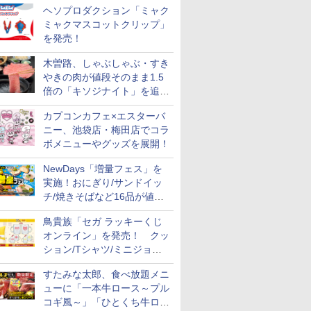
ヘソプロダクション「ミャク
ミャクマスコットクリップ」
を発売！
木曽路、しゃぶしゃぶ・すき
やきの肉が値段そのまま1.5
倍の「キソジナイト」を追加
実施！水・日曜夜限定
カプコンカフェ×エスターバ
ニー、池袋店・梅田店でコラ
ボメニューやグッズを展開！
NewDays「増量フェス」を
実施！おにぎり/サンドイッ
チ/焼きそばなど16品が値段
そのままでボリュームアップ
鳥貴族「セガ ラッキーくじ
オンライン」を発売！ クッ
ション/Tシャツ/ミニジョッ
7
8
9
10
キ/ステッカーなど全7賞
すたみな太郎、食べ放題メニ
ューに「一本牛ロース～プル
コギ風～」「ひとくち牛ロー