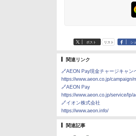
BLSOT-011-B ブラッ
ー】 大容量 お得 4リッ
し 二人暮らし らくチ
も ローリングストッ
ニュー19種搭載 角
ク
トル
ン!（絶対湿度）センサ
大人買い おやつカン
き ブラック MRK-
ー ノンフライ調理 トー
ニー
F250TSV(B) + 炊飯
スト スチームあたため
一人暮らし 5.5合 3
ワイドフラット庫内 簡
炊き分け機能 マイコ
単お手入れ
式 低温調理 無洗米
ド 保温 予約機能 ブ
ック AMRC-10M(B)
ポスト
リスト
シ
関連リンク
🔗AEON Pay現金チャージキャ
https://www.aeon.co.jp/campaign
🔗AEON Pay
https://www.aeon.co.jp/service/lp/
🔗イオン株式会社
https://www.aeon.info/
関連記事