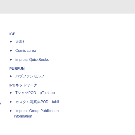
ICE
天海社
ス
Comic curea
impress QuickBooks
PUBFUN
パブファンセルフ
IPGネットワーク
TシャツPOD pTa.shop
カスタム写真集POD fabli
e
Impress Group Publication
Information