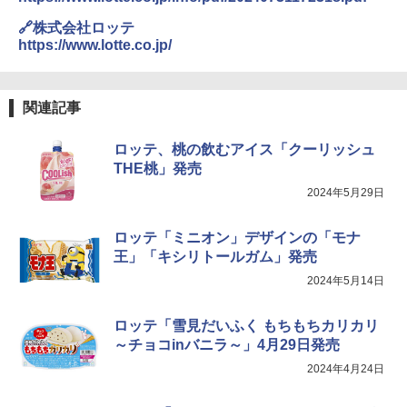
【セット買い】 [山善] スチームオーブン
3
🔗株式会社ロッテ
レンジ 省エネ 高効率 15L 一人暮らし 二
https://www.lotte.co.jp/
人暮らし フラットテーブル グレー YRZ-
WF150TV(H) + 炊飯器 5.5合 マイコン式
国分 tabete だし麺 千葉県産はまぐりだ
4
低温調理 AMRC-10M(B) ブラック
し 塩らーめん 108g×10袋 保存食 備蓄
関連記事
￥34,280
￥-
ロッテ、桃の飲むアイス「クーリッシュ
THE桃」発売
TOSHIBA(東芝) スチームオーブンレン
4
ジ 石窯ドーム ER-D80A(K) ブラック 25
2024年5月29日
【公式】ブタメン とんこつ味 35g×15個
5
0℃ 1段調理 フラットテーブル 電子レン
| 業務用 夜食 カップラーメン ミニカップ
ジ 赤外線センサー ノンフライ調理 簡単
麺 小腹 インスタント アウトドアにも ロ
お手入れ 小型 新生活 一人暮らし 二人暮
ロッテ「ミニオン」デザインの「モナ
ーリングストック 大人買い おやつカン
らし ファミリー
王」「キシリトールガム」発売
パニー
2024年5月14日
￥34,266
￥1,515
ロッテ「雪見だいふく もちもちカリカリ
～チョコinバニラ～」4月29日発売
シャープ ウォーターオーブン ヘルシオ
5
AX-XJ1-B ブラック 30L 2段調理 コンベ
2024年4月24日
クション トースト機能