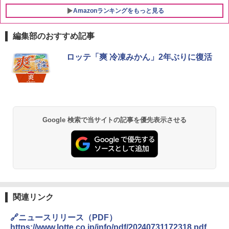
Amazonランキングをもっと見る
編集部のおすすめ記事
チキンラーメン どんぶり 85g×12個 日清
[山善] スチームオーブンレンジ 25L 一人
ロッテ「爽 冷凍みかん」2年ぶりに復活
1
1
食品 インスタント カップ麺
暮らし 二人暮らし フラットテーブル ス
チーム調理 自動メニュー19種搭載 角皿
付き ブラック MRK-F250TSV(B)
￥1,939
￥22,800
Google 検索で当サイトの記事を優先表示させる
カップヌードル カップヌードルPRO シ
2
ーフードヌードル 高たんぱく&低糖質 さ
シャープ 過熱水蒸気 オーブンレンジ 23
らに塩分控えめ 78g×12個
2
L 1段調理 ブラック RE-WF232-B シンプ
ル操作 コンパクト 一人暮らし 二人暮ら
￥2,885
し らくチン!（絶対湿度）センサー ノン
フライ調理 トースト スチームあたため
ワイドフラット庫内 簡単お手入れ
マルちゃん マルちゃんZUBAAAN! 横浜
関連リンク
3
￥29,373
家系醤油豚骨 3食パック 130g×3食
🔗ニュースリリース（PDF）
￥341
https://www.lotte.co.jp/info/pdf/20240731172318.pdf