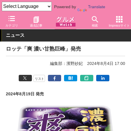
Powered by
Translate
グルメ Watch
メーカー
菓子
ロッテ
カテゴリ
過去記事
検索
Impressサイト
ニュース
ロッテ「爽 濃い甘熟巨峰」発売
編集部：濱野紗妃
2024年8月4日 17:00
リスト
2024年8月19日 発売