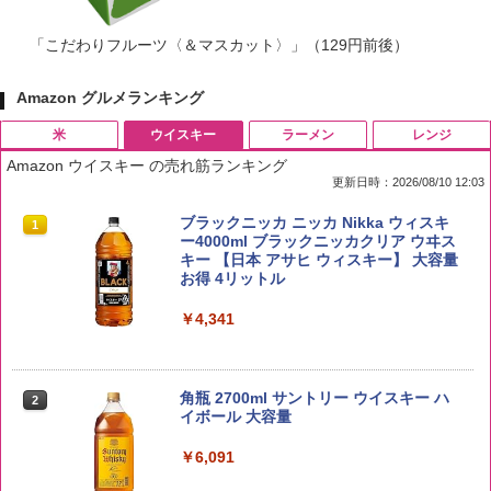
「こだわりフルーツ〈＆マスカット〉」（129円前後）
Amazon グルメランキング
米
ウイスキー
ラーメン
レンジ
Amazon ウイスキー の売れ筋ランキング
更新日時：2026/08/10 12:03
by Amazon 国産ブレンド米 精米 5kg
ブラックニッカ ニッカ Nikka ウィスキ
1
1
ー4000ml ブラックニッカクリア ウヰス
キー 【日本 アサヒ ウィスキー】 大容量
￥2,650
お得 4リットル
￥4,341
by Amazon あきたこまちブレンド 無洗
2
米 5kg
角瓶 2700ml サントリー ウイスキー ハ
2
イボール 大容量
￥3,396
￥6,091