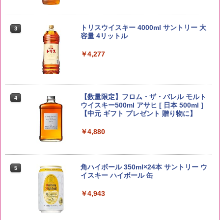
野沢農産 無洗米 青い流るる コシヒカリ
3
5kg 長野県産 令和7年産
トリスウイスキー 4000ml サントリー 大
3
容量 4リットル
￥3,980
￥4,277
【在庫処分価格】ももたろう印 無洗米 5
4
kg 業務用 お米マイスターブレンド
【数量限定】フロム・ザ・バレル モルト
4
ウイスキー500ml アサヒ [ 日本 500ml ]
【中元 ギフト プレゼント 贈り物に】
￥2,680
￥4,880
米 5kg 新潟県産 コシヒカリ｜雪室保
5
管・精米したて｜白く輝き 粒感しっかり
角ハイボール 350ml×24本 サントリー ウ
5
冷めてもおいしい お米 【やっぱり新潟
イスキー ハイボール 缶
のこしひかり】
￥4,943
￥4,398