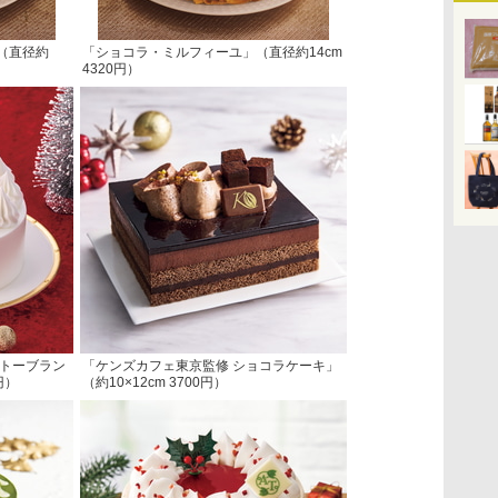
（直径約
「ショコラ・ミルフィーユ」（直径約14cm
4320円）
ガトーブラン
「ケンズカフェ東京監修 ショコラケーキ」
円）
（約10×12cm 3700円）