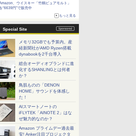
Amazon、ウイスキー「竹鶴ピュアモルト」
を“6639円”で販売中
もっと見る
Special Site
メモリ32GBでも予算内。産
経新聞社がAMD Ryzen搭載
dynabookを2千台導入
総合オーディオブランドに進
化するSHANLINGとは何者
か？
鳥肌ものの「DENON
HOME」サウンドを体感し
た！
AIスマートノートの
iFLYTEK「AINOTE 2」はな
ぜ魅力的なのか？
Amazon プライムデー過去最
安! Anker注目プロジェクタ