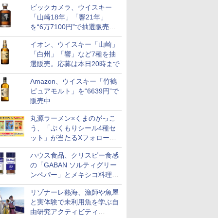
ビックカメラ、ウイスキー
も登場
「山崎18年」「響21年」
を“6万7100円”で抽選販売。
店頭で9日まで受付
イオン、ウイスキー「山崎」
「白州」「響」など7種を抽
選販売。応募は本日20時まで
Amazon、ウイスキー「竹鶴
ピュアモルト」を“6639円”で
販売中
丸源ラーメン×くまのがっこ
う、「ぷくもりシール4種セ
ット」が当たるXフォロー＆
リポストキャンペーン実施
ハウス食品、クリスピー食感
の「GABAN ソルティグリー
ンペパー」とメキシコ料理に
合う「GABAN チポトレペパ
リゾナーレ熱海、漁師や魚屋
ー」発売
と実体験で未利用魚を学ぶ自
由研究アクティビティ