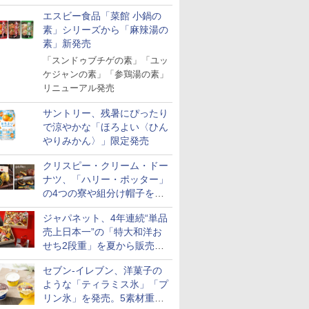
「Fisherman's Academy」を
エスビー食品「菜館 小鍋の
実施中
素」シリーズから「麻辣湯の
素」新発売
「スンドゥブチゲの素」「ユッ
ケジャンの素」「参鶏湯の素」
リニューアル発売
サントリー、残暑にぴったり
で涼やかな「ほろよい〈ひん
やりみかん〉」限定発売
クリスピー・クリーム・ドー
ナツ、「ハリー・ポッター」
の4つの寮や組分け帽子をイ
メージしたドーナツなど発売
ジャパネット、4年連続“単品
売上日本一”の「特大和洋お
せち2段重」を夏から販売。
73品・年越しそば付き
セブン-イレブン、洋菓子の
ような「ティラミス氷」「プ
リン氷」を発売。5素材重ね