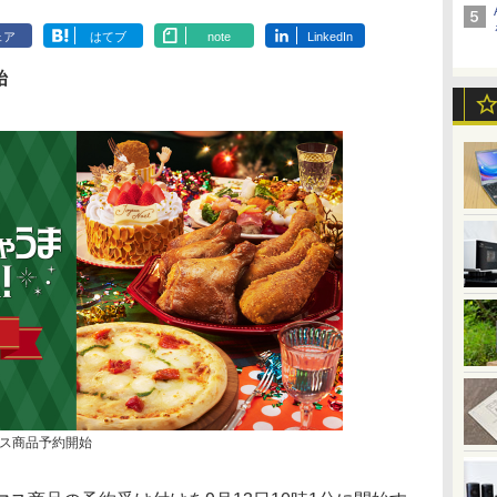
ェア
はてブ
note
LinkedIn
始
ス商品予約開始