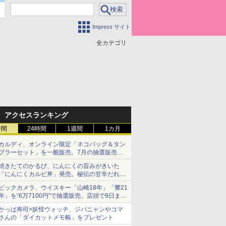
Impress サイト
全カテゴリ
アクセスランキング
時間
24時間
1週間
1カ月
カルディ、オンライン限定「ネコバッグ＆タン
ブラーセット」を一般販売。7月の抽選販売の
当選無効分
焼きたてのかるび、にんにくの旨みがきいた
「にんにくカルビ丼」発売。秘伝の甘辛だれを
絡めた「豚カルビ丼」も復活
ビックカメラ、ウイスキー「山崎18年」「響21
年」を“6万7100円”で抽選販売。店頭で9日まで
受付
かっぱ寿司×妖怪ウォッチ、ジバニャンやコマ
さんの「ダイカットメモ帳」をプレゼント