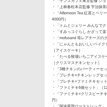
・「ケンズカフェ東京監修 ショコラ
・「上林春松本店監修 宇治抹茶の
・「Afternoon Tea 紅茶
4000円）
・「トムとジェリー みんなでクリ
・「すみっコぐらし かざって楽し
・「mofusand 苺レアチーズの
・「にゃんともおいしいベイクドチ
［アイスケーキ］
・「たべる牧場いちごアイスケーキ
［クリスマスチキンセット］
・「3種チキンのパーティーセット
・「プレチキ×チキンレッグセット
・「プレチキ×ファミチキセット」
・「ファミチキ6個セット」（12
・「ファミチキ×クリスピーチキン
円）
・「阿波尾鶏ローストレッグ」（