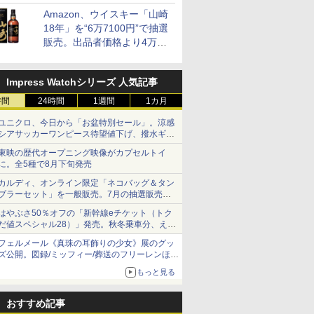
と2層仕立ての濃厚な味わい
Amazon、ウイスキー「山崎
18年」を“6万7100円”で抽選
販売。出品者価格より4万
9700円以上お得
Impress Watchシリーズ 人気記事
時間
24時間
1週間
1カ月
ユニクロ、今日から「お盆特別セール」。涼感
シアサッカーワンピース待望値下げ、撥水ギア
ショーツは1990円に
東映の歴代オープニング映像がカプセルトイ
に。全5種で8月下旬発売
カルディ、オンライン限定「ネコバッグ＆タン
ブラーセット」を一般販売。7月の抽選販売の
当選無効分
はやぶさ50％オフの「新幹線eチケット（トク
だ値スペシャル28）」発売。秋冬乗車分、えき
ねっと限定
フェルメール《真珠の耳飾りの少女》展のグッ
ズ公開。図録/ミッフィー/葬送のフリーレンほ
か、注目ブランドコラボが実現
もっと見る
おすすめ記事