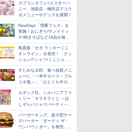
カプコンカフェ×エスターバ
ニー、池袋店・梅田店でコラ
ボメニューやグッズを展開！
NewDays「増量フェス」を
実施！おにぎり/サンドイッ
チ/焼きそばなど16品が値段
そのままでボリュームアップ
鳥貴族「セガ ラッキーくじ
オンライン」を発売！ クッ
ション/Tシャツ/ミニジョッ
キ/ステッカーなど全7賞
すたみな太郎、食べ放題メニ
ューに「一本牛ロース～プル
コギ風～」「ひとくち牛ロー
スステーキ」をお盆限定で追
エポック社、シルバニアファ
加
ミリー「キラキラくじ ～ほ
しぞらパジャマパーティ～」
を発売。人形/家具/建物など
バーガーキング、超大型チー
ズバーガー「ダーティ ザ・
ワンパウンダー」を発売。総