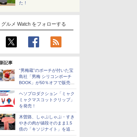
た！
グルメ Watch をフォローする
新記事
“男梅蔵”のポーチが付いた宝
島社「男梅 シリコンポーチ
BOOK」が50％オフで販売
中！
ヘソプロダクション「ミャク
ミャクマスコットクリップ」
を発売！
木曽路、しゃぶしゃぶ・すき
やきの肉が値段そのまま1.5
倍の「キソジナイト」を追加
実施！水・日曜夜限定