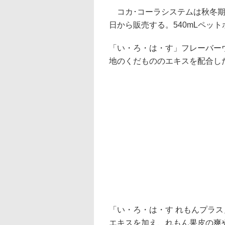
コカ･コーラシステムは秋冬期間
日から販売する。540mLペッ
「い・ろ・は・す」フレーバー
地のくだもののエキスを配合し
「い・ろ・は・す れもんプラ
エキスを加え、れもん果皮の爽