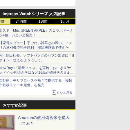
Impress Watchシリーズ 人気記事
時間
24時間
1週間
1カ月
ミスド「Mrs. GREEN APPLE」のコラボドーナ
ツ4種、いよいよ発売！
【家電レビュー】手ごわい雑草との戦い、コメ
リの草刈機で完全勝利 掃除機感覚で使えた
NTT島田社長、ソフトバンクのセブン出資に「d
ポイント使えるようにして」
NewDays「増量フェス」を実施！おにぎり/サ
ンドイッチ/焼きそばなど16品が値段そのままで
ボリュームアップ
吉野家、牛リブロースを熱々で提供する「極旨
牛鉄板ステーキ定食」を発売
もっと見る
おすすめ記事
Amazonの政府備蓄米を購入
してみた