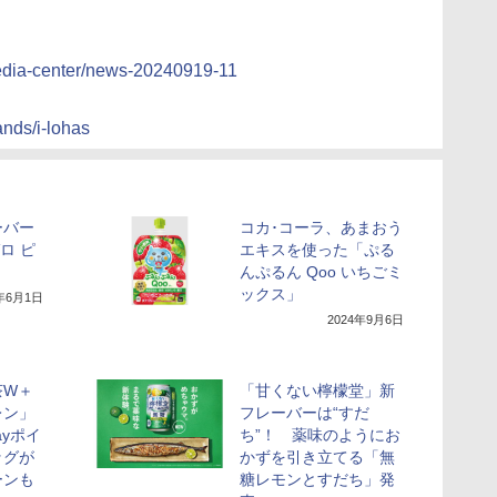
media-center/news-20240919-11
ands/i-lohas
ーバー
コカ･コーラ、あまおう
ロ ピ
エキスを使った「ぷる
んぷるん Qoo いちごミ
ックス」
4年6月1日
2024年9月6日
茶W＋
「甘くない檸檬堂」新
レン」
フレーバーは“すだ
ayポイ
ち”！ 薬味のようにお
ッグが
かずを引き立てる「無
ーンも
糖レモンとすだち」発