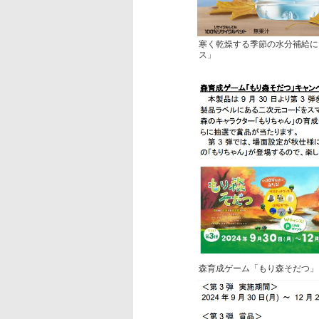
寒く乾燥する季節の水分補給に
ス」
森育成ゲーム「もり森そだつ」