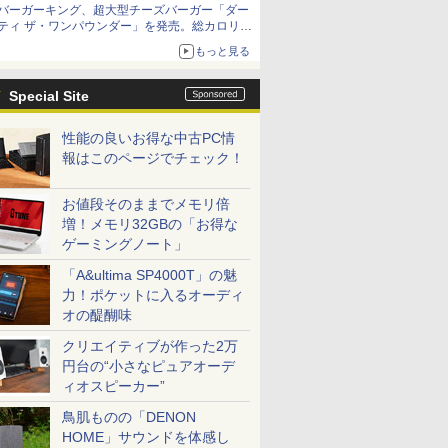
バーガーキング、超大型チーズバーガー「ダー
ティ ザ・ワンパウンダー」を発売。総カロリー
約1656kcal、総重量約527g！
もっと見る
Special Site
性能の良いお得な中古PC情
報はこのページでチェック！
お値段そのままでメモリ倍
増！メモリ32GBの「お得な
ゲーミングノート」
「A&ultima SP4000T」の魅
力！ポケットに入るオーディ
オの醍醐味
クリエイティブが作った2万
円台の“小さなピュアオーデ
ィオスピーカー”
鳥肌ものの「DENON
HOME」サウンドを体感し