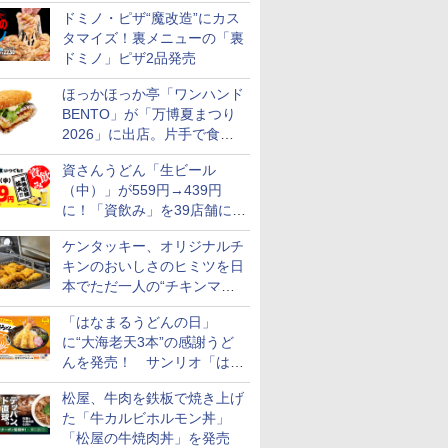
カロリー約1656kcal、総重量
ドミノ・ピザ“魔改造”にカス
約527g！
タマイズ！裏メニューの「裏
ドミノ」ピザ2品発売
ほっかほっか亭「ワンハンド
BENTO」が「万博夏まつり
2026」に出店。片手で食べ
られる海苔弁や和牛きんぴら
資さんうどん「生ビール
を販売
（中）」が559円→439円
に！「資飲み」を39店舗に拡
大
ケンタッキー、オリジナルチ
キンのおいしさのヒミツを日
本でただ一人の“チキンマイ
スター”笠原氏から学んでき
「はなまるうどんの日」
た
に“大海老天3本”の感謝うど
んを発売！ サンリオ「はな
まるおばけ」のシール/キャ
松屋、牛肉を鉄板で焼き上げ
ンディなども
た「牛カルビホルモン丼」
「松屋の牛焼肉丼」を発売