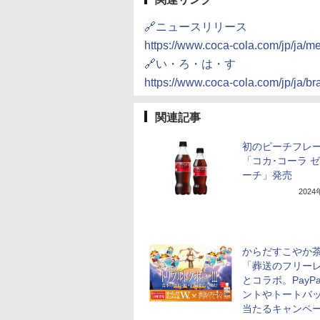
🔗ニュースリリース
https://www.coca-cola.com/jp/ja/
🔗い・ろ・は・す
https://www.coca-cola.com/jp/ja/br
関連記事
初のピーチフレ
「コカ･コーラ ゼ
ーチ」発売
202
からだすこやか
「葬送のフリー
とコラボ。PayP
ントやトートバ
当たるキャンペ