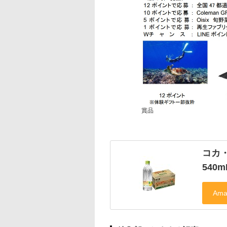
賞品
コカ
540