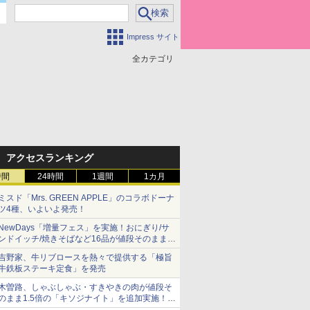
Impress サイト
全カテゴリ
アクセスランキング
時間
24時間
1週間
1カ月
ミスド「Mrs. GREEN APPLE」のコラボドーナ
ツ4種、いよいよ発売！
NewDays「増量フェス」を実施！おにぎり/サ
ンドイッチ/焼きそばなど16品が値段そのままで
ボリュームアップ
吉野家、牛リブロースを熱々で提供する「極旨
牛鉄板ステーキ定食」を発売
木曽路、しゃぶしゃぶ・すきやきの肉が値段そ
のまま1.5倍の「キソジナイト」を追加実施！
水・日曜夜限定