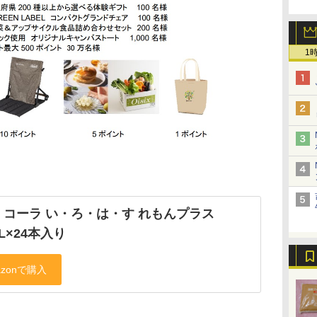
1
・コーラ い・ろ・は・す れもんプラス
mL×24本入り