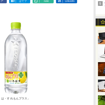
ェア
はてブ
note
LinkedIn
・は・す れもんプラス」