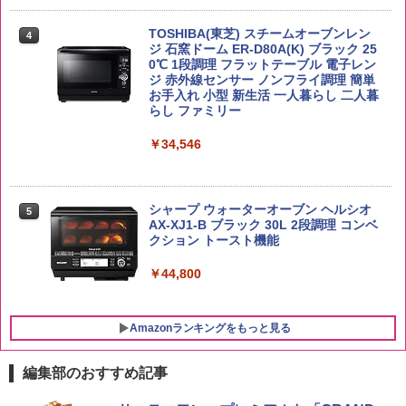
￥4,274
￥2,323
TOSHIBA(東芝) スチームオーブンレン
4
ジ 石窯ドーム ER-D80A(K) ブラック 25
by Amazon あきたこまちブレンド 無洗
0℃ 1段調理 フラットテーブル 電子レン
5
米 5kg
ジ 赤外線センサー ノンフライ調理 簡単
【数量限定】フロム・ザ・バレル モルト
5
カップヌードル レギュラー 日清食品 カ
5
お手入れ 小型 新生活 一人暮らし 二人暮
ウイスキー500ml アサヒ [ 日本 500ml ]
ップ麺 78g×20個
らし ファミリー
【中元 ギフト プレゼント 贈り物に】
￥3,396
￥3,475
￥34,546
￥4,402
シャープ ウォーターオーブン ヘルシオ
5
AX-XJ1-B ブラック 30L 2段調理 コンベ
クション トースト機能
￥44,800
Amazonランキングをもっと見る
編集部のおすすめ記事