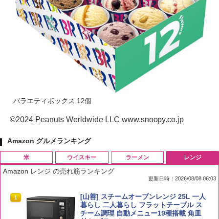
バラエティボックス 12個
©2024 Peanuts Worldwide LLC www.snoopy.co.jp
Amazon グルメランキング
米
ウイスキー
ラーメン
レンジ
Amazon レンジ の売れ筋ランキング
更新日時：2026/08/08 06:03
by Amazon 国産ブレンド米 精米 5kg
ブラックニッカ ニッカ Nikka ウィスキ
チキンラーメン どんぶり 85g×12個 日清
[山善] スチームオーブンレンジ 25L 一人
1
1
1
1
ー4000ml ブラックニッカクリア ウヰス
食品 インスタント カップ麺
暮らし 二人暮らし フラットテーブル ス
キー 【日本 アサヒ ウィスキー】 大容量
チーム調理 自動メニュー19種搭載 角皿
￥2,650