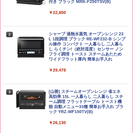
お得 4リットル
付き ブラック MRK-F250TSV(B)
￥1,939
￥4,358
￥22,800
【公式】ブタメン とんこつ味 35g×15個
2
野沢農産 無洗米 青い流るる コシヒカリ
2
| 業務用 夜食 カップラーメン ミニカップ
5kg 長野県産 令和7年産
角瓶 2700ml サントリー ウイスキー ハ
シャープ 過熱水蒸気 オーブンレンジ 23
麺 小腹 インスタント アウトドアにも ロ
2
2
イボール 大容量
L 1段調理 ブラック RE-WF232-B シンプ
ーリングストック 大人買い おやつカン
ル操作 コンパクト 一人暮らし 二人暮ら
￥3,980
パニー
し らくチン!（絶対湿度）センサー ノン
￥6,063
フライ調理 トースト スチームあたため
￥1,288
ワイドフラット庫内 簡単お手入れ
【在庫処分価格】ももたろう印 無洗米 5
￥29,478
3
kg 業務用 お米マイスターブレンド
角ハイボール 350ml×24本 サントリー ウ
3
カップヌードル カップヌードルPRO シ
3
イスキー ハイボール 缶
ーフードヌードル 高たんぱく&低糖質 さ
￥2,680
らに塩分控えめ 78g×12個
[山善] スチームオーブンレンジ 省エネ
￥4,930
3
高効率 15L 一人暮らし 二人暮らし スチ
￥2,880
ーム調理 フラットテーブル トースト機
能 自動メニュー33種 簡単お手入れ ブラ
ック YRZ-WF150TV(B)
by Amazon 新潟県産 新潟のお米 無洗米
4
5kg
トリスウイスキー 4000ml サントリー 大
4
国分 tabete だし麺 千葉県産はまぐりだ
4
容量 4リットル
￥26,130
し 塩らーめん 108g×10袋 保存食 備蓄
￥3,274