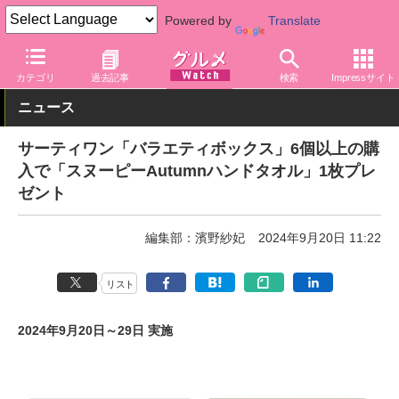
Powered by
Translate
グルメ Watch
店舗
ファストフード
サーティワン
カテゴリ
過去記事
検索
Impressサイト
ニュース
サーティワン「バラエティボックス」6個以上の購
入で「スヌーピーAutumnハンドタオル」1枚プレ
ゼント
編集部：濱野紗妃
2024年9月20日 11:22
リスト
2024年9月20日～29日 実施