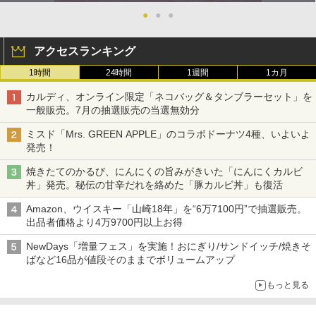
●
●
●
アクセスランキング
1時間
24時間
1週間
1カ月
カルディ、オンライン限定「ネコバッグ＆タンブラーセット」を
一般販売。7月の抽選販売の当選無効分
ミスド「Mrs. GREEN APPLE」のコラボドーナツ4種、いよいよ
発売！
焼きたてのかるび、にんにくの旨みがきいた「にんにくカルビ
丼」発売。秘伝の甘辛だれを絡めた「豚カルビ丼」も復活
Amazon、ウイスキー「山崎18年」を“6万7100円”で抽選販売。
出品者価格より4万9700円以上お得
NewDays「増量フェス」を実施！おにぎり/サンドイッチ/焼きそ
ばなど16品が値段そのままでボリュームアップ
もっと見る