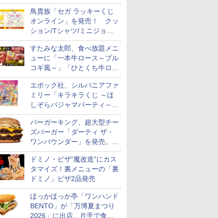
そのままでボリュームアップ
鳥貴族「セガ ラッキーくじ
オンライン」を発売！ クッ
ション/Tシャツ/ミニジョッ
キ/ステッカーなど全7賞
すたみな太郎、食べ放題メニ
ューに「一本牛ロース～プル
コギ風～」「ひとくち牛ロー
スステーキ」をお盆限定で追
エポック社、シルバニアファ
加
ミリー「キラキラくじ ～ほ
しぞらパジャマパーティ～」
を発売。人形/家具/建物など
バーガーキング、超大型チー
ズバーガー「ダーティ ザ・
ワンパウンダー」を発売。総
カロリー約1656kcal、総重量
ドミノ・ピザ“魔改造”にカス
約527g！
タマイズ！裏メニューの「裏
ドミノ」ピザ2品発売
ほっかほっか亭「ワンハンド
BENTO」が「万博夏まつり
2026」に出店。片手で食べ