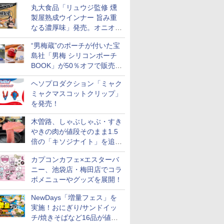
丸大食品「リュウジ監修 燻
に
製屋熟成ウインナー 旨み重
なる濃厚味」発売。オニオン
やガーリックの食べ応え
“男梅蔵”のポーチが付いた宝
島社「男梅 シリコンポーチ
BOOK」が50％オフで販売
中！
ヘソプロダクション「ミャク
ミャクマスコットクリップ」
を発売！
木曽路、しゃぶしゃぶ・すき
やきの肉が値段そのまま1.5
倍の「キソジナイト」を追加
実施！水・日曜夜限定
カプコンカフェ×エスターバ
ニー、池袋店・梅田店でコラ
ボメニューやグッズを展開！
NewDays「増量フェス」を
実施！おにぎり/サンドイッ
チ/焼きそばなど16品が値段