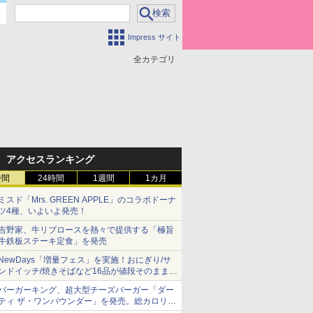
Impress サイト
全カテゴリ
アクセスランキング
時間
24時間
1週間
1カ月
ミスド「Mrs. GREEN APPLE」のコラボドーナ
ツ4種、いよいよ発売！
吉野家、牛リブロースを熱々で提供する「極旨
牛鉄板ステーキ定食」を発売
NewDays「増量フェス」を実施！おにぎり/サ
ンドイッチ/焼きそばなど16品が値段そのままで
ボリュームアップ
バーガーキング、超大型チーズバーガー「ダー
ティ ザ・ワンパウンダー」を発売。総カロリー
約1656kcal、総重量約527g！