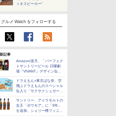
ィオスピーカー”
グルメ Watch をフォローする
新記事
Amazon/楽天、「パーフェク
トサントリービール 日曜劇
場『VIVANT』デザイン缶」
販売開始
ドラえもん×東京ばな奈、空
飛ぶドラえもんのスペシャル
缶入り「サクサクシュガーバ
ター」を発売
サントリー、アイラモルトの
女王「ボウモア」に「9年」
を追加。シェリー樽フィニッ
シュの12/15/18年も通年販売