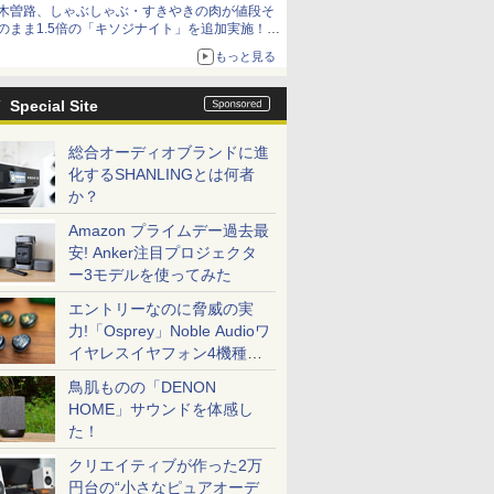
木曽路、しゃぶしゃぶ・すきやきの肉が値段そ
のまま1.5倍の「キソジナイト」を追加実施！
水・日曜夜限定
もっと見る
Special Site
総合オーディオブランドに進
化するSHANLINGとは何者
か？
Amazon プライムデー過去最
安! Anker注目プロジェクタ
ー3モデルを使ってみた
エントリーなのに脅威の実
力!「Osprey」Noble Audioワ
イヤレスイヤフォン4機種を
一気に聴く
鳥肌ものの「DENON
HOME」サウンドを体感し
た！
クリエイティブが作った2万
円台の“小さなピュアオーデ