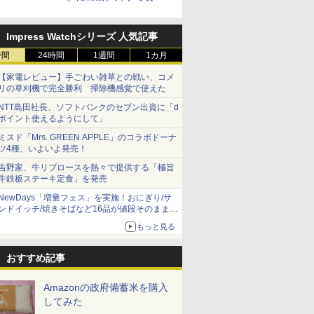
られる海苔弁や和牛きんぴら
を販売
Impress Watchシリーズ 人気記事
時間
24時間
1週間
1カ月
【家電レビュー】手ごわい雑草との戦い、コメ
リの草刈機で完全勝利 掃除機感覚で使えた
NTT島田社長、ソフトバンクのセブン出資に「d
ポイント使えるようにして」
ミスド「Mrs. GREEN APPLE」のコラボドーナ
ツ4種、いよいよ発売！
吉野家、牛リブロースを熱々で提供する「極旨
牛鉄板ステーキ定食」を発売
NewDays「増量フェス」を実施！おにぎり/サ
ンドイッチ/焼きそばなど16品が値段そのままで
ボリュームアップ
もっと見る
おすすめ記事
Amazonの政府備蓄米を購入
してみた