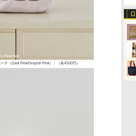
ark Pink/Grayish Pink）」（各4500円）