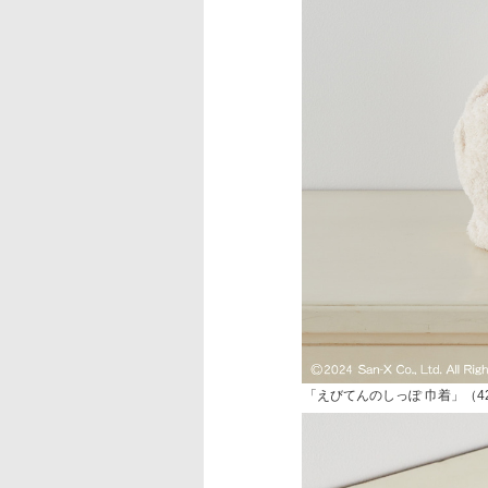
「えびてんのしっぽ 巾着」（42