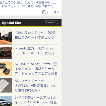
焼きたてのかるび、にんにくの旨みがきいた
「にんにくカルビ丼」発売。秘伝の甘辛だれを
絡めた「豚カルビ丼」も復活
もっと見る
Special Site
性能の良いお得な中古PC情
報はこのページでチェック！
iFi audio主力「NEO Stream
3」「NEO iDSD 3」に迫る
SOUNDPEATSのイヤカフ型
イヤフォン「UU2イヤーカ
フ」をイヤカフマニアが語る
AIスマートノートの
iFLYTEK「AINOTE 2」はな
ぜ魅力的なのか？
レイズ鍛造1ピースアルミホ
イール「CE28 N-plus」軽量