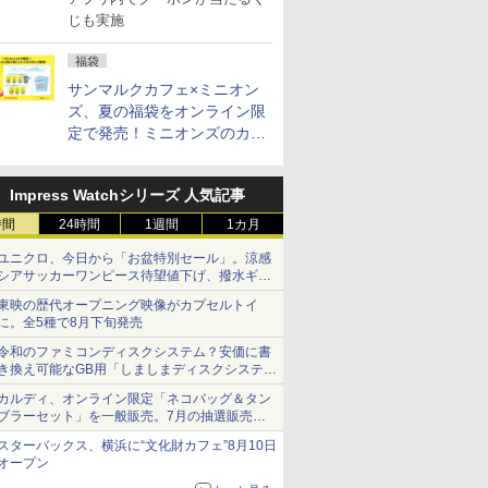
じも実施
福袋
サンマルクカフェ×ミニオン
ズ、夏の福袋をオンライン限
定で発売！ミニオンズのカッ
プと2500円相当のチケット
付き
Impress Watchシリーズ 人気記事
時間
24時間
1週間
1カ月
ユニクロ、今日から「お盆特別セール」。涼感
シアサッカーワンピース待望値下げ、撥水ギア
ショーツは1990円に
東映の歴代オープニング映像がカプセルトイ
に。全5種で8月下旬発売
令和のファミコンディスクシステム？安価に書
き換え可能なGB用「しましまディスクシステ
ム」
カルディ、オンライン限定「ネコバッグ＆タン
ブラーセット」を一般販売。7月の抽選販売の
当選無効分
スターバックス、横浜に“文化財カフェ”8月10日
オープン