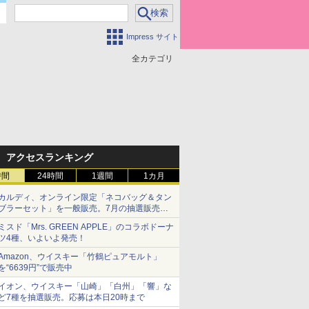
Impress サイト
全カテゴリ
アクセスランキング
時間
24時間
1週間
1カ月
カルディ、オンライン限定「ネコバッグ＆タン
ブラーセット」を一般販売。7月の抽選販売の
当選無効分
ミスド「Mrs. GREEN APPLE」のコラボドーナ
ツ4種、いよいよ発売！
Amazon、ウイスキー「竹鶴ピュアモルト」
を“6639円”で販売中
イオン、ウイスキー「山崎」「白州」「響」な
ど7種を抽選販売。応募は本日20時まで