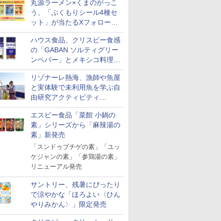
丸源ラーメン×くまのがっこ
う、「ぷくもりシール4種セ
ット」が当たるXフォロー＆
リポストキャンペーン実施
ハウス食品、クリスピー食感
の「GABAN ソルティグリー
ンペパー」とメキシコ料理に
合う「GABAN チポトレペパ
リゾナーレ熱海、漁師や魚屋
ー」発売
と実体験で未利用魚を学ぶ自
由研究アクティビティ
「Fisherman's Academy」を
エスビー食品「菜館 小鍋の
実施中
素」シリーズから「麻辣湯の
素」新発売
「スンドゥブチゲの素」「ユッ
ケジャンの素」「参鶏湯の素」
リニューアル発売
サントリー、残暑にぴったり
で涼やかな「ほろよい〈ひん
やりみかん〉」限定発売