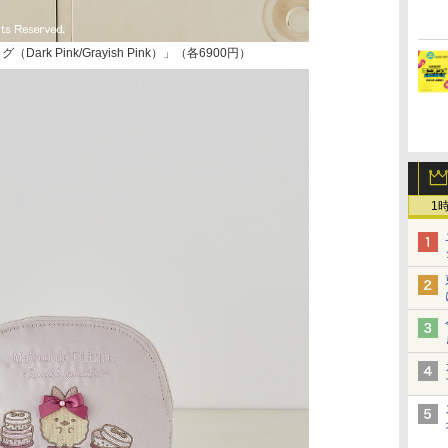
rk Pink/Grayish Pink）」（各6900円）
1