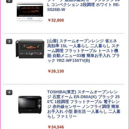
麺 小腹 インスタント アウトドアにも ロ
2
2
イボール 大容量
L コンベクション 2段調理 ホワイト RE-
ーリングストック 大人買い おやつカン
SS26B-W
￥3,980
パニー
￥6,054
￥32,800
￥1,451
【在庫処分価格】ももたろう印 無洗米 5
3
kg 業務用 お米マイスターブレンド
角ハイボール 350ml×24本 サントリー ウ
[山善] スチームオーブンレンジ 省エネ
3
国分 tabete だし麺 千葉県産はまぐりだ
3
3
イスキー ハイボール 缶
高効率 15L 一人暮らし 二人暮らし スチ
し 塩らーめん 108g×10袋 保存食 備蓄
￥2,680
ーム調理 フラットテーブル トースト機
能 自動メニュー33種 簡単お手入れ ブラ
￥4,939
￥2,323
ック YRZ-WF150TV(B)
￥26,130
by Amazon あきたこまちブレンド 無洗
4
米 5kg
トリスウイスキー 4000ml サントリー 大
4
カップヌードル カップヌードルPRO シ
4
容量 4リットル
ーフードヌードル 高たんぱく&低糖質 さ
￥3,396
TOSHIBA(東芝) スチームオーブンレン
らに塩分控えめ 78g×12個
4
￥4,345
ジ 石窯ドーム ER-D80A(K) ブラック 25
0℃ 1段調理 フラットテーブル 電子レン
￥2,989
ジ 赤外線センサー ノンフライ調理 簡単
お手入れ 小型 新生活 一人暮らし 二人暮
by Amazon 新潟県産 新潟のお米 無洗米
らし ファミリー
5
5kg
サントリー シングルモルト ウイスキー
5
マルちゃん マルちゃんZUBAAAN! 横浜
5
白州 Story of the Distillery 2026 化粧箱
￥34,546
家系醤油豚骨 3食パック 130g×3食