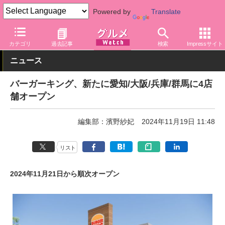
Powered by
Translate
グルメ Watch
店舗
ファストフード
バーガーキング
カテゴリ
過去記事
検索
Impressサイト
ニュース
バーガーキング、新たに愛知/大阪/兵庫/群馬に4店
舗オープン
編集部：濱野紗妃
2024年11月19日 11:48
リスト
2024年11月21日から順次オープン