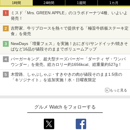
1時間
24時間
1週間
1カ月
ミスド「Mrs. GREEN APPLE」のコラボドーナツ4種、いよいよ
発売！
吉野家、牛リブロースを熱々で提供する「極旨牛鉄板ステーキ定
食」を発売
NewDays「増量フェス」を実施！おにぎり/サンドイッチ/焼きそ
ばなど16品が値段そのままでボリュームアップ
バーガーキング、超大型チーズバーガー「ダーティ ザ・ワンパ
ウンダー」を発売。総カロリー約1656kcal、総重量約527g！
木曽路、しゃぶしゃぶ・すきやきの肉が値段そのまま1.5倍の
「キソジナイト」を追加実施！水・日曜夜限定
もっと見る
グルメ Watch をフォローする