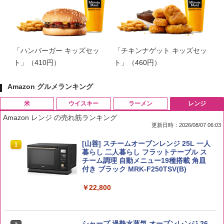
「ハンバーガー キッズセッ
「チキンナゲット キッズセッ
ト」（410円）
ト」（460円）
Amazon グルメランキング
米
ウイスキー
ラーメン
レンジ
Amazon レンジ の売れ筋ランキング
更新日時：2026/08/07 06:03
by Amazon 国産ブレンド米 精米 5kg
ブラックニッカ ニッカ Nikka ウィスキ
チキンラーメン どんぶり 85g×12個 日清
[山善] スチームオーブンレンジ 25L 一人
1
1
1
1
ー4000ml ブラックニッカクリア ウヰス
食品 インスタント カップ麺
暮らし 二人暮らし フラットテーブル ス
キー 【日本 アサヒ ウィスキー】 大容量
チーム調理 自動メニュー19種搭載 角皿
￥2,650
お得 4リットル
付き ブラック MRK-F250TSV(B)
￥1,939
￥4,356
￥22,800
【公式】ブタメン とんこつ味 35g×15個
2
野沢農産 無洗米 青い流るる コシヒカリ
2
| 業務用 夜食 カップラーメン ミニカップ
5kg 長野県産 令和7年産
角瓶 2700ml サントリー ウイスキー ハ
シャープ 過熱水蒸気 オーブンレンジ 26