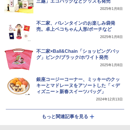
三越」エコバッグなどグッズも発売
ジ 赤外線センサー ノンフライ調理 簡単
お手入れ 小型 新生活 一人暮らし 二人暮
2025年1月8日
らし ファミリー
カップヌードル カップヌードルPRO し
5
不二家、バレンタインのお楽しみ袋発
￥34,546
ょうゆ 高たんぱく&低糖質 さらに塩分控
売。卓上ペコちゃん人形/ポーチなど
えめ 75g×12個
2025年1月8日
￥2,885
シャープ ウォーターオーブン ヘルシオ
5
AX-XJ1-B ブラック 30L 2段調理 コンベ
不二家×Ball&Chain「ショッピングバッ
クション トースト機能
グ」ピンク/ブラック/ホワイト発売
￥44,800
2025年1月8日
銀座コージーコーナー、ミッキーのクッ
キーとマドレーヌをアソートした「＜デ
ィズニー＞新春スイーツバッグ」
2024年12月13日
もっと関連記事を見る