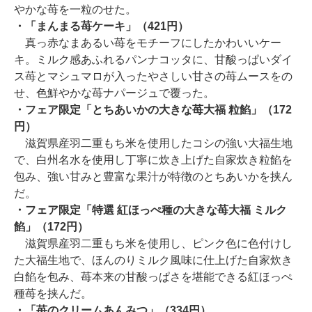
やかな苺を一粒のせた。
・「まんまる苺ケーキ」（421円）
真っ赤なまあるい苺をモチーフにしたかわいいケー
キ。ミルク感あふれるパンナコッタに、甘酸っぱいダイ
ス苺とマシュマロが入ったやさしい甘さの苺ムースをの
せ、色鮮やかな苺ナパージュで覆った。
・フェア限定「とちあいかの大きな苺大福 粒餡」（172
円）
滋賀県産羽二重もち米を使用したコシの強い大福生地
で、白州名水を使用し丁寧に炊き上げた自家炊き粒餡を
包み、強い甘みと豊富な果汁が特徴のとちあいかを挟ん
だ。
・フェア限定「特選 紅ほっぺ種の大きな苺大福 ミルク
餡」（172円）
滋賀県産羽二重もち米を使用し、ピンク色に色付けし
た大福生地で、ほんのりミルク風味に仕上げた自家炊き
白餡を包み、苺本来の甘酸っぱさを堪能できる紅ほっぺ
種苺を挟んだ。
・「苺のクリームあんみつ」（334円）