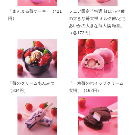
「まんまる苺ケーキ」（421
フェア限定「特選 紅ほっぺ種
円）
の大きな苺大福 ミルク餡/とち
あいかの大きな苺大福 粒餡」
（各172円）
「苺のクリームあんみつ」
「一粒苺のホイップクリーム
（334円）
大福」（162円）