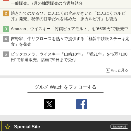
一般販売。7月の抽選販売の当選無効分
焼きたてのかるび、にんにくの旨みがきいた「にんにくカルビ
丼」発売。秘伝の甘辛だれを絡めた「豚カルビ丼」も復活
Amazon、ウイスキー「竹鶴ピュアモルト」を“6639円”で販売中
吉野家、牛リブロースを熱々で提供する「極旨牛鉄板ステーキ定
食」を発売
ビックカメラ、ウイスキー「山崎18年」「響21年」を“6万7100
円”で抽選販売。店頭で9日まで受付
もっと見る
グルメ Watch をフォローする
Special Site