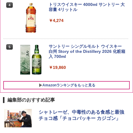
らめき 5kg 令和7年産
トリスウイスキー 4000ml サントリー 大
4
容量 4リットル
￥5,809
￥4,274
by Amazon あきたこまちブレンド 無洗
5
米 5kg
サントリー シングルモルト ウイスキー
5
白州 Story of the Distillery 2026 化粧箱
入 700ml
￥3,396
￥19,860
Amazonランキングをもっと見る
編集部のおすすめ記事
チキンラーメン どんぶり 85g×12個 日清
[山善] スチームオーブンレンジ 25L 一人
シャトレーゼ、中毒性のある食感と最強
1
1
食品 インスタント カップ麺
暮らし 二人暮らし フラットテーブル ス
チョコ感「チョコバッキー カジゴン」
チーム調理 自動メニュー19種搭載 角皿
付き ブラック MRK-F250TSV(B)
￥1,939