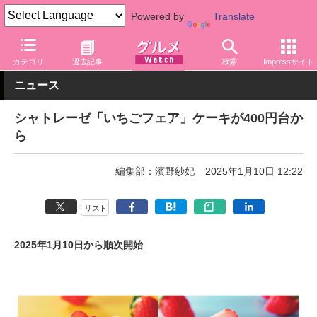
Powered by
Translate
グルメ Watch
店舗
洋菓子店
カテゴリ
過去記事
検索
Impressサイト
ニュース
シャトレーゼ「いちごフェア」ケーキが400円台か
ら
編集部：濱野紗妃
2025年1月10日 12:22
リスト
2025年1月10日から順次開始