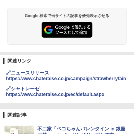
￥22,800
Google 検索で当サイトの記事を優先表示させる
【公式】ブタメン とんこつ味 35g×15個
2
| 業務用 夜食 カップラーメン ミニカップ
シャープ 過熱水蒸気 オーブンレンジ 26
麺 小腹 インスタント アウトドアにも ロ
2
L コンベクション 2段調理 ホワイト RE-
ーリングストック 大人買い おやつカン
SS26B-W
パニー
￥32,800
￥1,288
関連リンク
【セット買い】 [山善] スチームオーブン
国分 tabete だし麺 千葉県産はまぐりだ
3
3
🔗ニュースリリース
レンジ 省エネ 高効率 15L 一人暮らし 二
し 塩らーめん 108g×10袋 保存食 備蓄
https://www.chateraise.co.jp/campaign/strawberryfair/
人暮らし フラットテーブル グレー YRZ-
WF150TV(H) + 炊飯器 5.5合 マイコン式
￥2,323
🔗シャトレーゼ
低温調理 AMRC-10M(B) ブラック
https://www.chateraise.co.jp/ec/default.aspx
￥34,280
カップヌードル カップヌードルPRO シ
4
関連記事
ーフードヌードル 高たんぱく&低糖質 さ
TOSHIBA(東芝) スチームオーブンレン
らに塩分控えめ 78g×12個
4
ジ 石窯ドーム ER-D80A(K) ブラック 25
不二家「ペコちゃんバレンタイン in 銀座
0℃ 1段調理 フラットテーブル 電子レン
￥3,248