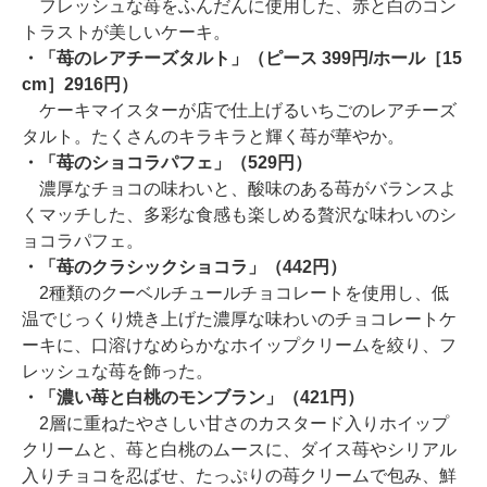
フレッシュな苺をふんだんに使用した、赤と白のコン
トラストが美しいケーキ。
・「苺のレアチーズタルト」（ピース 399円/ホール［15
cm］2916円）
ケーキマイスターが店で仕上げるいちごのレアチーズ
タルト。たくさんのキラキラと輝く苺が華やか。
・「苺のショコラパフェ」（529円）
濃厚なチョコの味わいと、酸味のある苺がバランスよ
くマッチした、多彩な食感も楽しめる贅沢な味わいのシ
ョコラパフェ。
・「苺のクラシックショコラ」（442円）
2種類のクーベルチュールチョコレートを使用し、低
温でじっくり焼き上げた濃厚な味わいのチョコレートケ
ーキに、口溶けなめらかなホイップクリームを絞り、フ
レッシュな苺を飾った。
・「濃い苺と白桃のモンブラン」（421円）
2層に重ねたやさしい甘さのカスタード入りホイップ
クリームと、苺と白桃のムースに、ダイス苺やシリアル
入りチョコを忍ばせ、たっぷりの苺クリームで包み、鮮