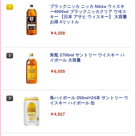
by Amazon 国産ブレンド米 精米 5kg
ブラックニッカ ニッカ Nikka ウィスキ
1
1
ー4000ml ブラックニッカクリア ウヰス
キー 【日本 アサヒ ウィスキー】 大容量
￥2,650
お得 4リットル
￥4,358
野沢農産 無洗米 青い流るる コシヒカリ
2
5kg 長野県産 令和7年産
角瓶 2700ml サントリー ウイスキー ハ
2
イボール 大容量
￥3,980
￥6,055
【在庫処分価格】ももたろう印 無洗米 5
3
kg 業務用 お米マイスターブレンド
角ハイボール 350ml×24本 サントリー ウ
3
イスキー ハイボール 缶
￥2,680
￥4,927
新潟ケンベイ【精米】新潟県産にじのき
4