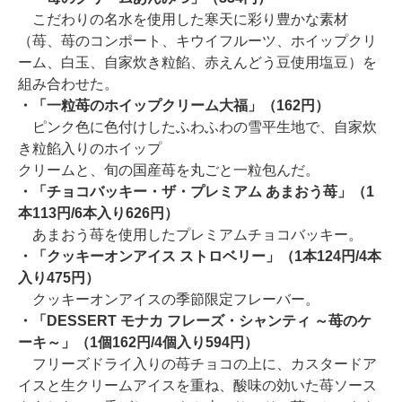
こだわりの名水を使用した寒天に彩り豊かな素材
（苺、苺のコンポート、キウイフルーツ、ホイップクリ
ーム、白玉、自家炊き粒餡、赤えんどう豆使用塩豆）を
組み合わせた。
・「一粒苺のホイップクリーム大福」（162円）
ピンク色に色付けしたふわふわの雪平生地で、自家炊
き粒餡入りのホイップ
クリームと、旬の国産苺を丸ごと一粒包んだ。
・「チョコバッキー・ザ・プレミアム あまおう苺」（1
本113円/6本入り626円）
あまおう苺を使用したプレミアムチョコバッキー。
・「クッキーオンアイス ストロベリー」（1本124円/4本
入り475円）
クッキーオンアイスの季節限定フレーバー。
・「DESSERT モナカ フレーズ・シャンティ ～苺のケ
ーキ～」（1個162円/4個入り594円）
フリーズドライ入りの苺チョコの上に、カスタードア
イスと生クリームアイスを重ね、酸味の効いた苺ソース